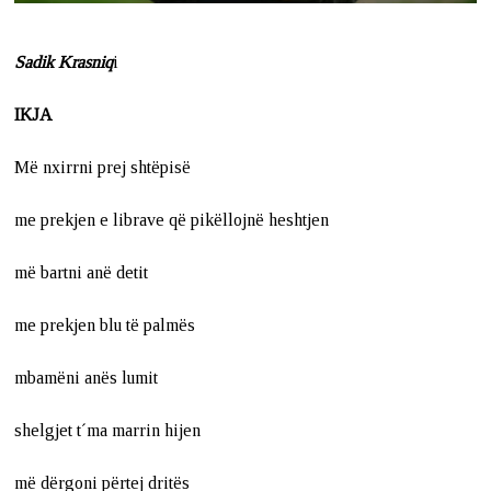
Sadik Krasniq
i
IKJA
Më nxirrni prej shtëpisë
me prekjen e librave që pikëllojnë heshtjen
më bartni anë detit
me prekjen blu të palmës
mbamëni anës lumit
shelgjet t´ma marrin hijen
më dërgoni përtej dritës