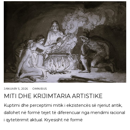
JANUARY 5, 2026
OMNIBUS
MITI DHE KRIJIMTARIA ARTISTIKE
Kuptimi dhe perceptimi mitik i ekzistencës së njeriut antik,
dallohet në formë tejet të diferencuar nga mendimi racional
i qytetërimit aktual. Kryesisht në formë