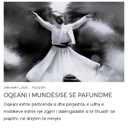
JANUARY 5, 2026
FILOZOFI
OQEANI I MUNDËSISË SË PAFUNDME
Oqeani është përbrenda si dhe përjashta, e udha e
mistikëve është një zgjim i dalëngadaltë si të thuash ‘së
prapthi’, në drejtim të rrënjës