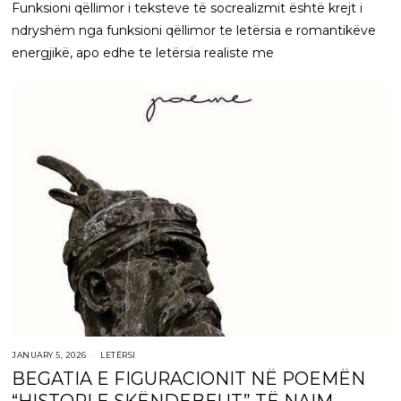
Funksioni qëllimor i teksteve të socrealizmit është krejt i
ndryshëm nga funksioni qëllimor te letërsia e romantikëve
energjikë, apo edhe te letërsia realiste me
JANUARY 5, 2026
LETËRSI
BEGATIA E FIGURACIONIT NË POEMËN
“HISTORI E SKËNDEBEUT” TË NAIM