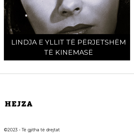
LINDJA E YLLIT TË PËRJETSHËM
POETI DHE BOTA
TË KINEMASË
©2023 - Të gjitha të drejtat