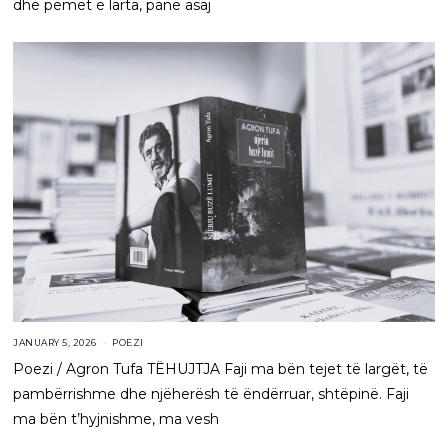
dhe pemët e larta, panë asaj
JANUARY 5, 2026
POEZI
Poezi / Agron Tufa TËHUJTJA Faji ma bën tejet të largët, të
pambërrishme dhe njëherësh të ëndërruar, shtëpinë. Faji
ma bën t’hyjnishme, ma vesh