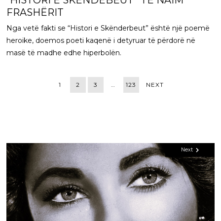
FRASHËRIT
Nga vetë fakti se “Histori e Skënderbeut” është një poemë
heroike, doemos poeti kaqenë i detyruar të përdorë në
masë të madhe edhe hiperbolën.
1
2
3
…
123
NEXT
Next