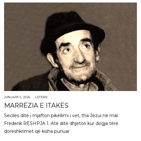
JANUARY 5, 2026
LETËRSI
MARRËZIA E ITAKËS
Secilës ditë i mjafton pikëllimi i vet, tha Jezui në mal.
Frederik RESHPJA 1. Atë ditë dhjetori kur dogja tërë
dorëshkrimet që kisha punuar