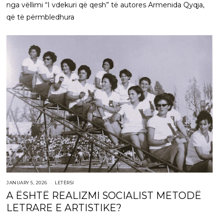
nga vëllimi “I vdekuri që qesh” të autores Armenida Qyqja,
që të përmbledhura
JANUARY 5, 2026
LETËRSI
A ËSHTË REALIZMI SOCIALIST METODË
LETRARE E ARTISTIKE?