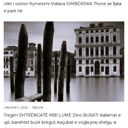
cilët i viziton frymëzimi Visllava SIMBORSKA Thonë se fjalia
e parë në
JANUARY 5, 2026
TREGIM
Tregim SHTRËNGATË MBI LUMË Dino BUXATI Kallamat e
ujit, barishtet buzë bregut, kaçubat e vogla prej shelgu si