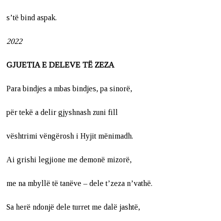
s’të bind aspak.
2022
GJUETIA E DELEVE TË ZEZA
Para bindjes a mbas bindjes, pa sinorë,
për tekë a delir gjyshnash zuni fill
vështrimi vëngërosh i Hyjit mënimadh.
Ai grishi legjione me demonë mizorë,
me na mbyllë të tanëve – dele t’zeza n’vathë.
Sa herë ndonjë dele turret me dalë jashtë,