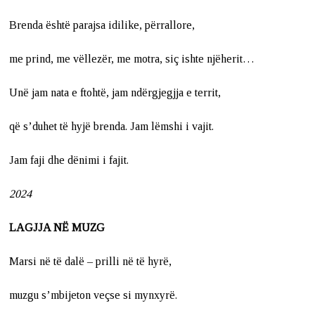
Brenda është parajsa idilike, përrallore,
me prind, me vëllezër, me motra, siç ishte njëherit…
Unë jam nata e ftohtë, jam ndërgjegjja e territ,
që s’duhet të hyjë brenda. Jam lëmshi i vajit.
Jam faji dhe dënimi i fajit.
2024
LAGJJA NË MUZG
Marsi në të dalë – prilli në të hyrë,
muzgu s’mbijeton veçse si mynxyrë.