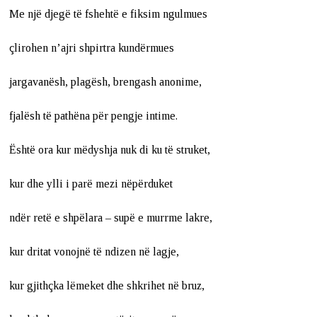
Me një djegë të fshehtë e fiksim ngulmues
çlirohen n’ajri shpirtra kundërmues
jargavanësh, plagësh, brengash anonime,
fjalësh të pathëna për pengje intime.
Është ora kur mëdyshja nuk di ku të struket,
kur dhe ylli i parë mezi nëpërduket
ndër retë e shpëlara – supë e murrme lakre,
kur dritat vonojnë të ndizen në lagje,
kur gjithçka lëmeket dhe shkrihet në bruz,