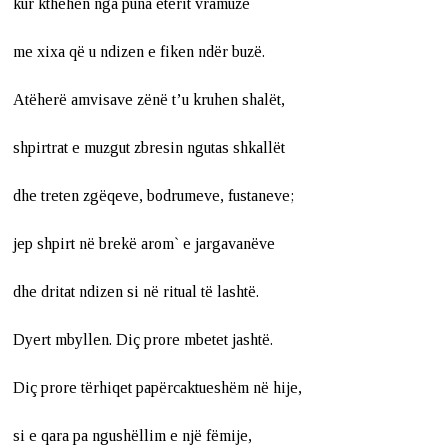
kur kthehen nga puna etërit vramuzë
me xixa që u ndizen e fiken ndër buzë.
Atëherë amvisave zënë t’u kruhen shalët,
shpirtrat e muzgut zbresin ngutas shkallët
dhe treten zgëqeve, bodrumeve, fustaneve;
jep shpirt në brekë arom` e jargavanëve
dhe dritat ndizen si në ritual të lashtë.
Dyert mbyllen. Diç prore mbetet jashtë.
Diç prore tërhiqet papërcaktueshëm në hije,
si e qara pa ngushëllim e një fëmije,