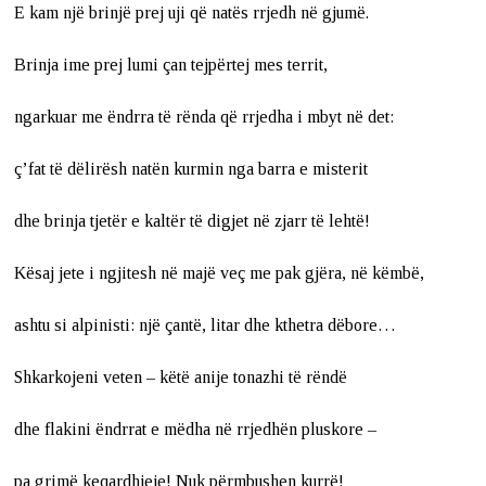
E kam një brinjë prej uji që natës rrjedh në gjumë.
Brinja ime prej lumi çan tejpërtej mes territ,
ngarkuar me ëndrra të rënda që rrjedha i mbyt në det:
ç’fat të dëlirësh natën kurmin nga barra e misterit
dhe brinja tjetër e kaltër të digjet në zjarr të lehtë!
Kësaj jete i ngjitesh në majë veç me pak gjëra, në këmbë,
ashtu si alpinisti: një çantë, litar dhe kthetra dëbore…
Shkarkojeni veten – këtë anije tonazhi të rëndë
dhe flakini ëndrrat e mëdha në rrjedhën pluskore –
pa grimë keqardhjeje! Nuk përmbushen kurrë!