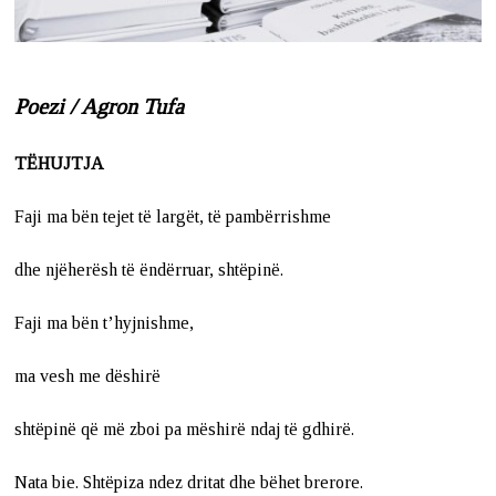
Poezi / Agron Tufa
TËHUJTJA
Faji ma bën tejet të largët, të pambërrishme
dhe njëherësh të ëndërruar, shtëpinë.
Faji ma bën t’hyjnishme,
ma vesh me dëshirë
shtëpinë që më zboi pa mëshirë ndaj të gdhirë.
Nata bie. Shtëpiza ndez dritat dhe bëhet brerore.