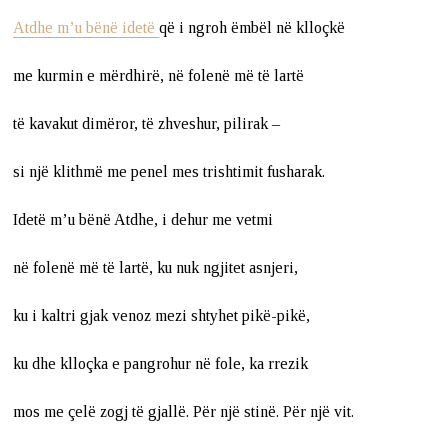
Atdhe m’u bënë idetë
që i ngroh ëmbël në klloçkë
me kurmin e mërdhirë, në folenë më të lartë
të kavakut dimëror, të zhveshur, pilirak –
si një klithmë me penel mes trishtimit fusharak.
Idetë m’u bënë Atdhe, i dehur me vetmi
në folenë më të lartë, ku nuk ngjitet asnjeri,
ku i kaltri gjak venoz mezi shtyhet pikë-pikë,
ku dhe klloçka e pangrohur në fole, ka rrezik
mos me çelë zogj të gjallë. Për një stinë. Për një vit.