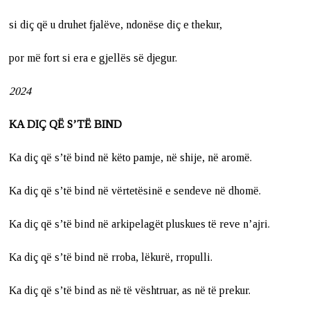
si diç që u druhet fjalëve, ndonëse diç e thekur,
por më fort si era e gjellës së djegur.
2024
KA DIÇ QË S’TË BIND
Ka diç që s’të bind në këto pamje, në shije, në aromë.
Ka diç që s’të bind në vërtetësinë e sendeve në dhomë.
Ka diç që s’të bind në arkipelagët pluskues të reve n’ajri.
Ka diç që s’të bind në rroba, lëkurë, rropulli.
Ka diç që s’të bind as në të vështruar, as në të prekur.