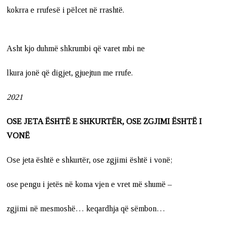
kokrra e rrufesë i pëlcet në rrashtë.
Asht kjo duhmë shkrumbi që varet mbi ne
lkura jonë që digjet, gjuejtun me rrufe.
2021
OSE JETA ËSHTË E SHKURTËR, OSE ZGJIMI ËSHTË I
VONË
Ose jeta është e shkurtër, ose zgjimi është i vonë;
ose pengu i jetës në koma vjen e vret më shumë –
zgjimi në mesmoshë… keqardhja që sëmbon…