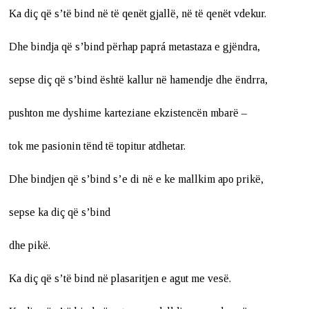
Ka diç që s’të bind në të qenët gjallë, në të qenët vdekur.
Dhe bindja që s’bind përhap paprá metastaza e gjëndra,
sepse diç që s’bind është kallur në hamendje dhe ëndrra,
pushton me dyshime karteziane ekzistencën mbarë –
tok me pasionin tënd të topitur atdhetar.
Dhe bindjen që s’bind s’e di në e ke mallkim apo prikë,
sepse ka diç që s’bind
dhe pikë.
Ka diç që s’të bind në plasaritjen e agut me vesë.