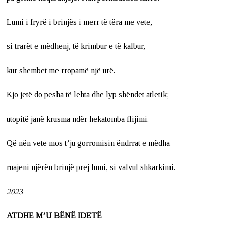
Lumi i fryrë i brinjës i merr të tëra me vete,
si trarët e mëdhenj, të krimbur e të kalbur,
kur shembet me rropamë një urë.
Kjo jetë do pesha të lehta dhe lyp shëndet atletik;
utopitë janë krusma ndër hekatomba flijimi.
Që nën vete mos t’ju gorromisin ëndrrat e mëdha –
ruajeni njërën brinjë prej lumi, si valvul shkarkimi.
2023
ATDHE M’U BËNË IDETË