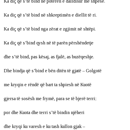
Ka diç që s’të bind në poteren e dalldisur me shpesë.
Ka diç që s’të bind në shkreptimën e diellit të ri.
Ka diç që s’të bind nga zërat e zgjimit në shtëpi.
Ka diç që s’bind qysh në të parën përshëndetje
dhe s’të bind, pas kësaj, as fjalë, as buzëqeshje.
Dhe bindja që s’bind e bën ditën të gjatë – Golgotë
me kryqin e rëndë që bart ta shpiesh në Kuotë
gjersa të sosësh me frymë, para se të bjerë terri;
por dhe Kuota dhe terri s’të bindin njëheri
dhe kryqi ku varesh e ku tash kullon gjak –