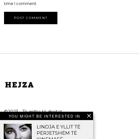
time I comment.
©2023 - Të gjitha të drejtat
YOU MIGHT BE INTERESTED IN
e rezervuara.
LINDJA E YLLIT TË
HEJZA
PËRJETSHËM TË