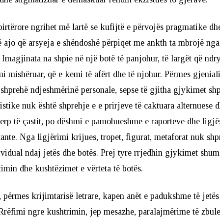
pirtërore ngrihet më lartë se kufijtë e përvojës pragmatike 
rë ajo që arsyeja e shëndoshë përpiqet me ankth ta mbrojë ng
 Imagjinata na shpie në një botë të panjohur, të largët që nd
mi mishëruar, që e kemi të afërt dhe të njohur. Përmes gjeniali
 shprehë ndjeshmërinë personale, sepse të gjitha gjykimet shp
tistike nuk është shprehje e e prirjeve të caktuara alternuese 
erp të çastit, po dëshmi e pamohueshme e raporteve dhe ligjë
ante. Nga ligjërimi krijues, tropet, figurat, metaforat nuk sh
vidual ndaj jetës dhe botës. Prej tyre rrjedhin gjykimet shum
imin dhe kushtëzimet e vërteta të botës.
, përmes krijimtarisë letrare, kapen anët e padukshme të jetës
rëfimi ngre kushtrimin, jep mesazhe, paralajmërime të zbule