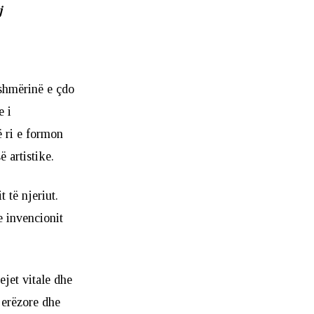
j
shmërinë e çdo
e i
ë ri e formon
ë artistike.
 të njeriut.
e invencionit
ejet vitale dhe
jerëzore dhe