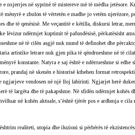
 e nxjerrjes në syprinë të mistereve më të mëdha jetësore. Kr
ëtë mënyrë e zbulon të vërtetën e madhe jo vetëm njerëzore, p
es dhe të qenësisë. Me veçantitë e këtilla, diskursi letrar, mer
ke lëvizur ndërmjet kuptimit të pafundësisë, përkatësisht am
hueshme në të cilën asgjë nuk mund të definohet dhe përcakt
taria artistike letrare nuk gjen pika të qëndrueshme në të cilat
mënyrë konstante. Natyra e saj është e ndërrueshme si edhe s
ore, prandaj në skenën e historisë kthehen format retrospekt
 ngjarjeve vendosen në një lloj labirinti. Ngjarjet herë duk
 herë të largëta dhe të pakapshme. Në sfidën ndërmjet kohës d
zhvilluar në kohën aktuale, s’është tjërër pos e ardhmja e cila
htrim realiteti, utopia dhe iluzioni si përbërës të ekzistencë