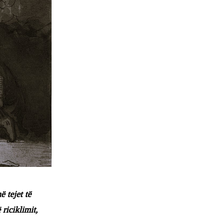
ë tejet të
riciklimit,