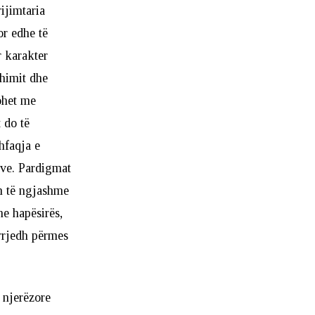
ijimtaria
or edhe të
r karakter
shimit dhe
ohet me
 do të
hfaqja e
ive. Pardigmat
en të ngjashme
he hapësirës,
 rrjedh përmes
s njerëzore