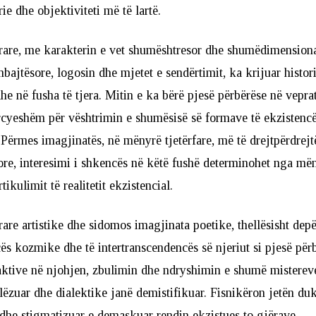
 dhe objektiviteti më të lartë.
trare, me karakterin e vet shumështresor dhe shumëdimension
bajtësore, logosin dhe mjetet e sendërtimit, ka krijuar histori
he në fusha të tjera. Mitin e ka bërë pjesë përbërëse në vepra
cyeshëm për vështrimin e shumësisë së formave të ekzistencë
 Përmes imagjinatës, në mënyrë tjetërfare, më të drejtpërdrejt
re, interesimi i shkencës në këtë fushë determinohet nga mën
tikulimit të realitetit ekzistencial.
trare artistike dhe sidomos imagjinata poetike, thellësisht depë
ës kozmike dhe të intertranscendencës së njeriut si pjesë për
ktive në njohjen, zbulimin dhe ndryshimin e shumë mistereve 
lëzuar dhe dialektike janë demistifikuar. Fisnikëron jetën duk
dhe stigmatizuar e demaskuar rendin ekzistues to gjërave.