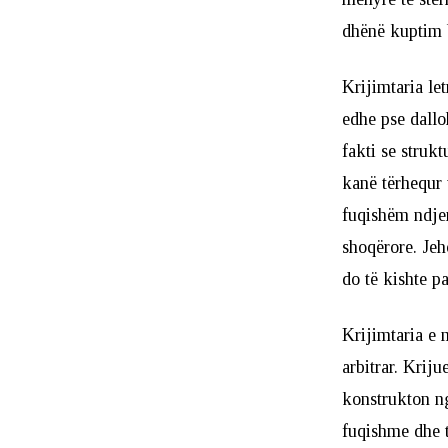
dhënë kuptim 
Krijimtaria le
edhe pse dall
fakti se strukt
kanë tërhequr 
fuqishëm ndjen
shoqërore. Jeh
do të kishte pa
Krijimtaria e m
arbitrar. Kriju
konstrukton ng
fuqishme dhe 