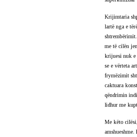
Krijimtaria sh
lartë nga e të
shtrembërimit.
me të cilën je
krijuesi nuk e
se e vërteta ar
frymëzimit sht
caktuara konst
qëndrimin indi
lidhur me kupt
Me këto cilësi
amshueshme. R