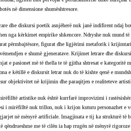
botës në dimensione shumështresore.
trare dhe diskursi poetik asnjëherë nuk janë indifirent ndaj bot
ohen nga kërkimet empirike shkencore. Ndryshe nuk mund të
urat përmbajtësore, figurat dhe ligjërimi metaforik i krijimtari
vëmendjen e shumë gjeneratave. Krijimet letrare dhe diskursi
jat e pasionet më të thella te të gjitha shtresat e kategoritë
ona e këtillë e diskursit letrar nuk do të kishte qenë e mund
sur objektivitet në krijimin dhe paraqitjen e realiteteve artist
irëfilltë artistike nuk është kurrfarë improvizimi i rastësishëm
esi i mirëfilltë nuk trillon, nuk i krijon kuturu personazhet e 
jarjet në mënyrë artificiale. Imagjinata e tij ka strukturë të
të qëndrueshme me të cilën ia hap rrugën në mënyrë rigoroze