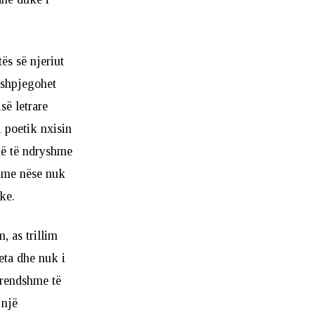
ës së njeriut
 shpjegohet
së letrare
 poetik nxisin
 më të ndryshme
shme nëse nuk
ike.
, as trillim
veta dhe nuk i
 brendshme të
 një