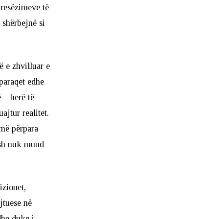
tresëzimeve të
 shërbejnë si
 e zhvilluar e
 paraqet edhe
 – herë të
jtur realitet.
umë përpara
esh nuk mund
izionet,
jtuese në
dhe duke i