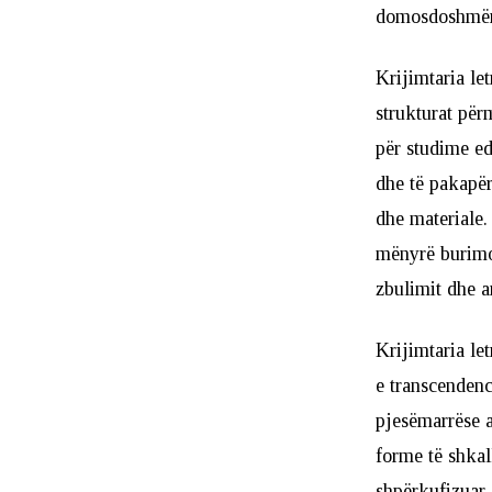
domosdoshmërie
Krijimtaria le
strukturat përm
për studime ed
dhe të pakapër
dhe materiale.
mënyrë burimo
zbulimit dhe ar
Krijimtaria le
e transcendenc
pjesëmarrëse a
forme të shkal
shpërkufizuar 