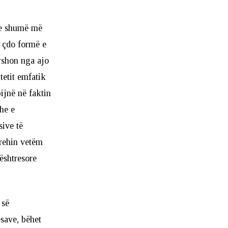
dhe shumë më
a çdo formë e
ryshon nga ajo
tetit emfatik
ijnë në faktin
dhe e
sive të
prehin vetëm
ështresore
 së
save, bëhet