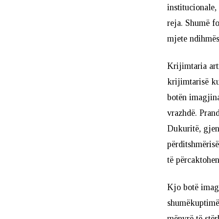
institucionale
reja. Shumë fo
mjete ndihmës
Krijimtaria ar
krijimtarisë k
botën imagjina
vrazhdë. Prand
Dukuritë, gjen
përditshmëris
të përcaktohen
Kjo botë imagj
shumëkuptimësi
mënyrë të stër