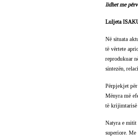
lidhet me përvo
Luljeta ISAK
Në situata ak
të vërtete apr
reprodukuar në
sintezën, relac
Përpjekjet për
Mënyra më efek
të krijimtarisë 
Natyra e mitit
superiore. Me 