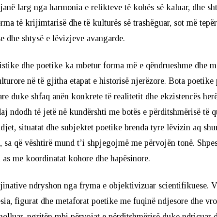
, janë larg nga harmonia e relikteve të kohës së kaluar, dhe sh
rma të krijimtarisë dhe të kulturës së trashëguar, sot më tepër
e dhe shtysë e lëvizjeve avangarde.
tistike dhe poetike ka mbetur forma më e qëndrueshme dhe më
ulturore në të gjitha etapat e historisë njerëzore. Bota poetike
re duke shfaq anën konkrete të realitetit dhe ekzistencës herë
aj ndodh të jetë në kundërshti me botës e përditshmërisë të qua
djet, situatat dhe subjektet poetike brenda tyre lëvizin aq sh
ë, sa që vështirë mund t’i shpjegojmë me përvojën tonë. Shp
 as me koordinatat kohore dhe hapësinore.
inative ndryshon nga fryma e objektivizuar scientifikuese. V
a, figurat dhe metaforat poetike me fuqinë ndjesore dhe vro
holluar, ngritën mbi përvojat e përditshmërisë duke ndriçuar 