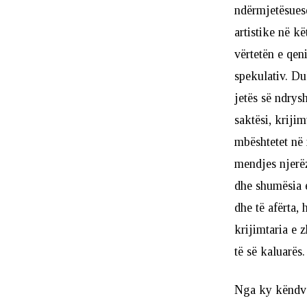
ndërmjetësuese
artistike në k
vërtetën e qeni
spekulativ. Du
jetës së ndrys
saktësi, krijim
mbështetet në 
mendjes njerëz
dhe shumësia e
dhe të afërta,
krijimtaria e 
të së kaluarës.
Nga ky këndvës