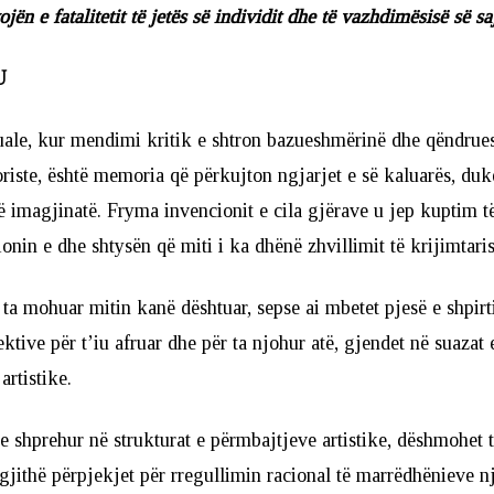
jën e fatalitetit të jetës së individit dhe të vazhdimësisë së sa
U
tuale, kur mendimi kritik e shtron bazueshmërinë dhe qëndrue
ioriste, është memoria që përkujton ngjarjet e së kaluarës, duk
 imagjinatë. Fryma invencionit e cila gjërave u jep kuptim t
ionin e dhe shtysën që miti i ka dhënë zhvillimit të krijimtaris
 ta mohuar mitin kanë dështuar, sepse ai mbetet pjesë e shpirtit
tive për t’iu afruar dhe për ta njohur atë, gjendet në suazat 
artistike.
 e shprehur në strukturat e përmbajtjeve artistike, dëshmohet t
gjithë përpjekjet për rregullimin racional të marrëdhënieve n