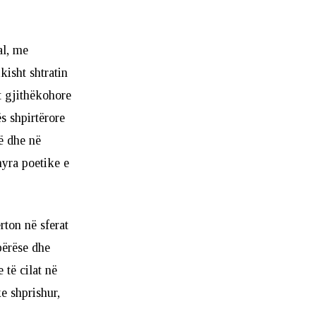
al, me
kisht shtratin
t gjithëkohore
s shpirtërore
ë dhe në
yra poetike e
rton në sferat
bërëse dhe
të cilat në
e shprishur,