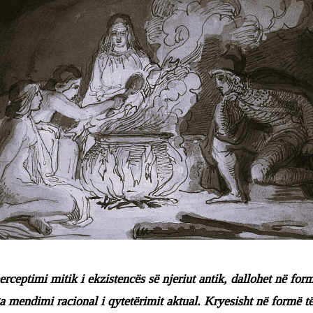
rceptimi mitik i ekzistencës së njeriut antik, dallohet në form
a mendimi racional i qytetërimit aktual. Kryesisht në formë të 