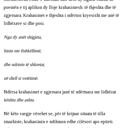
poemën e tij aplikon dy lloje krahasimesh: të thjeshta dhe të
zgjeruara. Krahasimet e thjeshta i ndërton kryesisht me anë të
lidhëzave si dhe posi.
Nga dy anët shigjeta,
binin me fishkëllimë,
dhe ndrinin të shkretat,
në diell si vetëtimë.
Ndërsa krahasimet e zgjeruara janë të ndërtuara me lidhëzat
kështu dhe ashtu
.
Në këto vargje vërehet se, për të krijuar situata të tilla
imazhiste, krahasimin e ndihmon edhe cilësori apo epiteti.