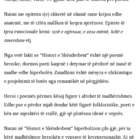
Naimi me epitetin i(e) shkretë në shumë raste krijon edhe
anatemë, me të cilën mallkon të keqen njerëzore. Epitete të
tjera emocionale kemi
: sytë e egërsuar, e zeza mëmë, luftë e
tmerrshme
etj.
Nga vetë fakti se “Histori e Skënderbeut” është një poemë
heroike, doemos poeti kaqenë i detyruar të përdorë në masë të
madhe edhe hiperbolën. Zmadhimi është mënyra e shikimitapo
e projektimit të botës nga romantikët në përgjithësi.
Heroi i poemës përmes kësaj figure i afrohet të madhërishmes.
Edhe pse e përdor mjaft dendur këtë figurë folkloristike, poeti e
bën me mjeshtëri të rrallë, gjë që plotëson idenë e veprës.
Naimi në “Histori e Skënderbeut” hiperbolizon çdo gjë, për ta
bërë madhështore heroikën e veprave të kryepersonazhit. Ai në