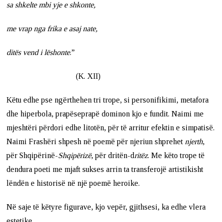
sa shkelte mbi yje e shkonte,
me vrap nga frika e asaj nate,
ditës vend i lëshonte
.”
(K. XII)
Këtu edhe pse ngërthehen tri trope, si personifikimi, metafora
dhe hiperbola, prapëseprapë dominon kjo e fundit. Naimi me
mjeshtëri përdori edhe litotën, për të arritur efektin e simpatisë.
Naimi Frashëri shpesh në poemë për njeriun shprehet
njerth
,
për Shqipërinë-
Shqipërizë
, për dritën-d
ritëz
. Me këto trope të
dendura poeti me mjaft sukses arrin ta transferojë artistikisht
lëndën e historisë në një poemë heroike.
Në saje të këtyre figurave, kjo vepër, gjithsesi, ka edhe vlera
estetike.