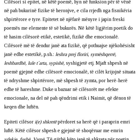
Cilësori si epitet, në këtë poemë, hyn në funksion për të vënë
në pah bukurinë fizike të heronjve, e cila rrjedh nga fisnikëria
shpirtërore e tyre. Epitetet në njëfarë mënyre i japin freski
poemës me elemente të së bukurës. Në këtë ligjërim poetik do
të hasim cilësorë etikë, estetikë, fizikë dhe emocionalë.
Cilësorë më të dendur janë ata fizikë, që pothuajse njëkohësisht
janë edhe estetikë, p.sh.:
leshra prej floriri, symëshqerrë,
leshbardhë, lule t´arta, sypishë,
syshigjetë etj. Mjaft shpesh në
poemë gjejmë edhe cilësorë emocionalë, të cilët krijojnë situata
të ndryshme shpirtërore, më shpesh të zymta, por herë-herë
edhe të hareshme. Duke u bazuar në cilësorët me efekte
emocionale, na del në pah qëndrimi etik i Naimit, që dënon të
keqen dhe luftën.
Epiteti cilësor
i(e) shkretë
përdoret sa herë që i paraprin emri
luftë. Këtë cilësor shpesh e gjejmë të shoqëruar me emrin
vdekje, fushë, Varnë
. Të gjithë këto janë të shkreta për poetin.