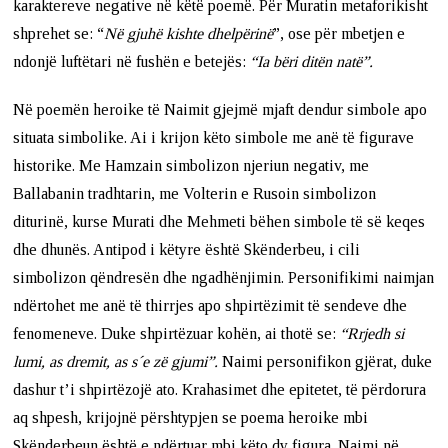
karaktereve negative në këtë poemë. Për Muratin metaforikisht
shprehet se: “
Në gjuhë kishte dhelpërinë
”, ose për mbetjen e
ndonjë luftëtari në fushën e betejës:
“Ia bëri ditën natë”.
Në poemën heroike të Naimit gjejmë mjaft dendur simbole apo
situata simbolike. Ai i krijon këto simbole me anë të figurave
historike. Me Hamzain simbolizon njeriun negativ, me
Ballabanin tradhtarin, me Volterin e Rusoin simbolizon
diturinë, kurse Murati dhe Mehmeti bëhen simbole të së keqes
dhe dhunës. Antipod i këtyre është Skënderbeu, i cili
simbolizon qëndresën dhe ngadhënjimin. Personifikimi naimjan
ndërtohet me anë të thirrjes apo shpirtëzimit të sendeve dhe
fenomeneve. Duke shpirtëzuar kohën, ai thotë se:
“Rrjedh si
lumi, as dremit, as s´e zë gjumi”.
Naimi personifikon gjërat, duke
dashur t’i shpirtëzojë ato. Krahasimet dhe epitetet, të përdorura
aq shpesh, krijojnë përshtypjen se poema heroike mbi
Skënderbeun është e ndërtuar mbi këto dy figura. Naimi në