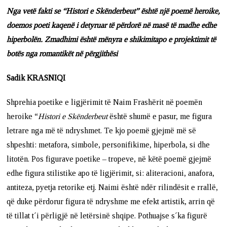
Nga vetë fakti se “Histori e Skënderbeut” është një poemë heroike,
doemos poeti kaqenë i detyruar të përdorë në masë të madhe edhe
hiperbolën. Zmadhimi është mënyra e shikimitapo e projektimit të
botës nga romantikët në përgjithësi
Sadik KRASNIQI
Shprehia poetike e ligjërimit të Naim Frashërit në poemën
heroike “
Histori e Skënderbeut
është shumë e pasur, me figura
letrare nga më të ndryshmet. Te kjo poemë gjejmë më së
shpeshti: metafora, simbole, personifikime, hiperbola, si dhe
litotën. Pos figurave poetike – tropeve, në këtë poemë gjejmë
edhe figura stilistike apo të ligjërimit, si: aliteracioni, anafora,
antiteza, pyetja retorike etj. Naimi është ndër rilindësit e rrallë,
që duke përdorur figura të ndryshme me efekt artistik, arrin që
të tillat t´i përligjë në letërsinë shqipe. Pothuajse s´ka figurë