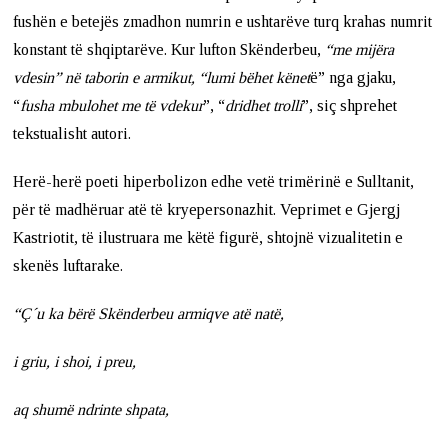
fushën e betejës zmadhon numrin e ushtarëve turq krahas numrit
konstant të shqiptarëve. Kur lufton Skënderbeu,
“me mijëra
vdesin” në taborin e armikut, “lumi bëhet kënet
ë” nga gjaku,
“
fusha mbulohet me të vdekur
”, “
dridhet trolli
”, siç shprehet
tekstualisht autori.
Herë-herë poeti hiperbolizon edhe vetë trimërinë e Sulltanit,
për të madhëruar atë të kryepersonazhit. Veprimet e Gjergj
Kastriotit, të ilustruara me këtë figurë, shtojnë vizualitetin e
skenës luftarake.
“Ç´u ka bërë Skënderbeu armiqve atë natë,
i griu, i shoi, i preu,
aq shumë ndrinte shpata,