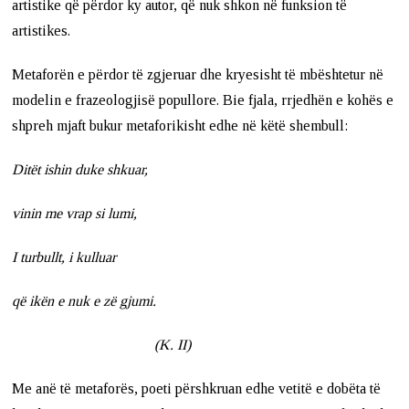
artistike që përdor ky autor, që nuk shkon në funksion të
artistikes.
Metaforën e përdor të zgjeruar dhe kryesisht të mbështetur në
modelin e frazeologjisë popullore. Bie fjala, rrjedhën e kohës e
shpreh mjaft bukur metaforikisht edhe në këtë shembull:
Ditët ishin duke shkuar,
vinin me vrap si lumi,
I turbullt, i kulluar
që ikën e nuk e zë gjumi.
(K. II)
Me anë të metaforës, poeti përshkruan edhe vetitë e dobëta të