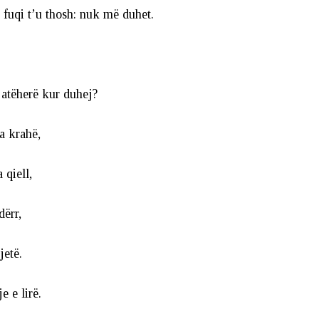
h fuqi t’u thosh: nuk më duhet.
 atëherë kur duhej?
 krahë,
qiell,
dërr,
jetë.
je e lirë.