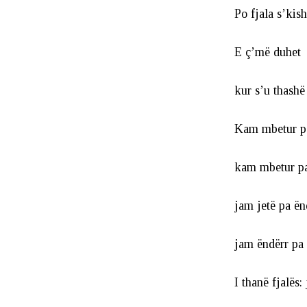
Po fjala s’kis
E ç’më duhet
kur s’u thashë
Kam mbetur pa
kam mbetur pa 
jam jetë pa ën
jam ëndërr pa 
I thanë fjalës: 