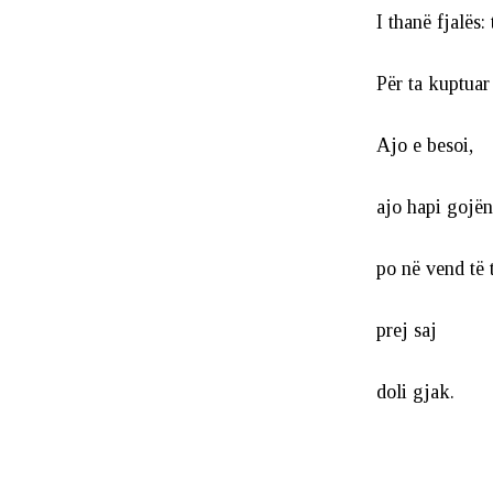
I thanë fjalës: t
Për ta kuptuar
Ajo e besoi,
ajo hapi gojën
po në vend të 
prej saj
doli gjak.