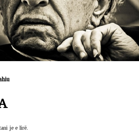
ahiu
A
tani je e lirë.