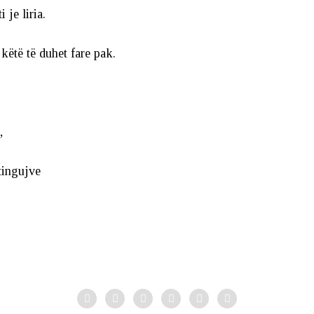
i je liria.
 këtë të duhet fare pak.
,
tingujve