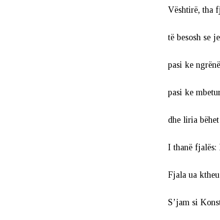
Vështirë, tha f
të besosh se je 
pasi ke ngrënë
pasi ke mbetu
dhe liria bëhet
I thanë fjalës: 
Fjala ua ktheu
S’jam si Kons