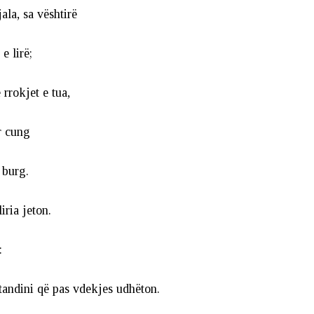
jala, sa vështirë
e lirë;
 rrokjet e tua,
r cung
 burg.
liria jeton.
:
tandini që pas vdekjes udhëton.