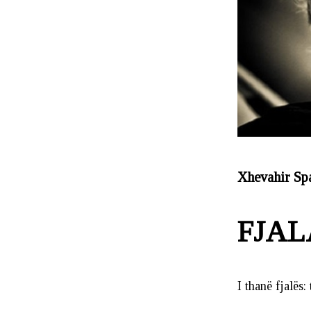
Xhevahir Sp
FJAL
I thanë fjalës: 