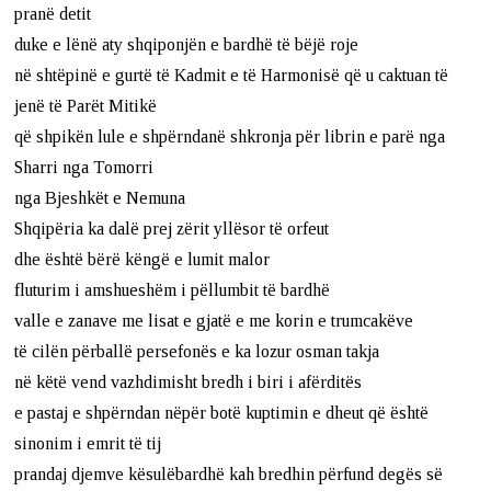
pranë detit
duke e lënë aty shqiponjën e bardhë të bëjë roje
në shtëpinë e gurtë të Kadmit e të Harmonisë që u caktuan të
jenë të Parët Mitikë
që shpikën lule e shpërndanë shkronja për librin e parë nga
Sharri nga Tomorri
nga Bjeshkët e Nemuna
Shqipëria ka dalë prej zërit yllësor të orfeut
dhe është bërë këngë e lumit malor
fluturim i amshueshëm i pëllumbit të bardhë
valle e zanave me lisat e gjatë e me korin e trumcakëve
të cilën përballë persefonës e ka lozur osman takja
në këtë vend vazhdimisht bredh i biri i afërditës
e pastaj e shpërndan nëpër botë kuptimin e dheut që është
sinonim i emrit të tij
prandaj djemve kësulëbardhë kah bredhin përfund degës së