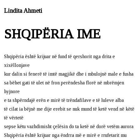
Lindita Ahmeti
SHQIPËRIA IME
Shqipëria është krijuar në fund të qershorit nga drita e
xixëllonjave
kur dalin si fenerë të imtë magjikë dhe i mbulojnë male e fusha
sa bëhet gati të ulet në fron perëndesha florë në mbrëmjen
hyjnore
e ta shpërndajë erën e mirë të trëndafilave e të luleve alba
të cilat ia bëjnë me dije erebit se nuk mund të ketë vend në këtë
të vërtetë
sepse këtu vazhdimisht çelësin do ta ketë në dorë vetëm aurora
Shqipëria është krijuar nga ëndrra më e mirë e rrufetarit mu