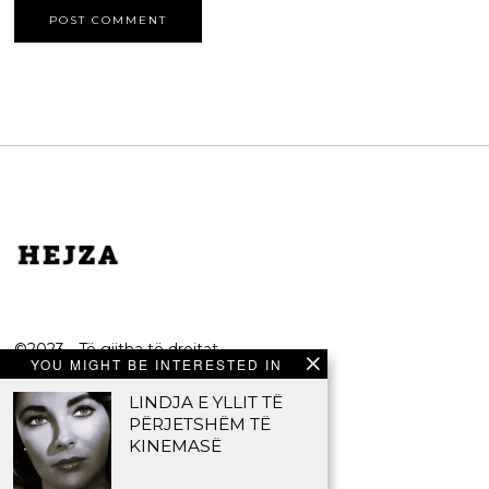
©2023 - Të gjitha të drejtat
YOU MIGHT BE INTERESTED IN
e rezervuara.
LINDJA E YLLIT TË
HEJZA
PËRJETSHËM TË
KINEMASË