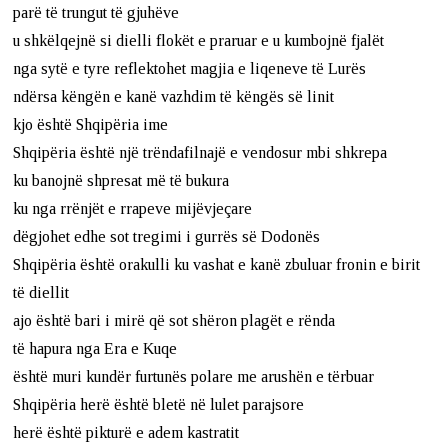
parë të trungut të gjuhëve
u shkëlqejnë si dielli flokët e praruar e u kumbojnë fjalët
nga sytë e tyre reflektohet magjia e liqeneve të Lurës
ndërsa këngën e kanë vazhdim të këngës së linit
kjo është Shqipëria ime
Shqipëria është një trëndafilnajë e vendosur mbi shkrepa
ku banojnë shpresat më të bukura
ku nga rrënjët e rrapeve mijëvjeçare
dëgjohet edhe sot tregimi i gurrës së Dodonës
Shqipëria është orakulli ku vashat e kanë zbuluar fronin e birit
të diellit
ajo është bari i mirë që sot shëron plagët e rënda
të hapura nga Era e Kuqe
është muri kundër furtunës polare me arushën e tërbuar
Shqipëria herë është bletë në lulet parajsore
herë është pikturë e adem kastratit