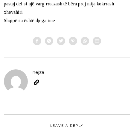
pastaj del si një varg rruazash të bëra prej mija kokrrash
xhevahiri
Shqipëria është djega ime
hejza
LEAVE A REPLY