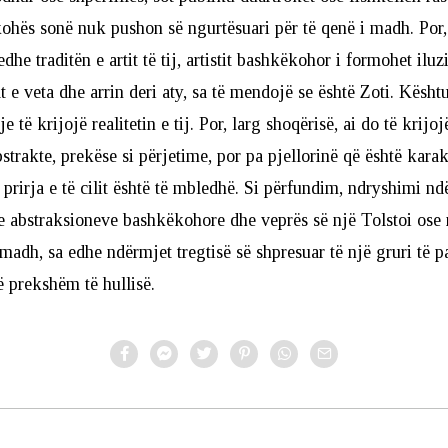
 kohës sonë nuk pushon së ngurtësuari për të qenë i madh. Po
edhe traditën e artit të tij, artistit bashkëkohor i formohet iluz
t e veta dhe arrin deri aty, sa të mendojë se është Zoti. Kësht
e të krijojë realitetin e tij. Por, larg shoqërisë, ai do të krij
strakte, prekëse si përjetime, por pa pjellorinë që është karak
ë, prirja e të cilit është të mbledhë. Si përfundim, ndryshimi n
e abstraksioneve bashkëkohore dhe veprës së një Tolstoi ose 
i madh, sa edhe ndërmjet tregtisë së shpresuar të një gruri të
ë prekshëm të hullisë.