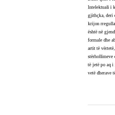
Intelektuali i
gjithçka, deri 
krijon rregulla
është në gjendj
formale dhe ab
artit të vërtet
stërhollimeve 
të jetë po aq 
vetë dherave t