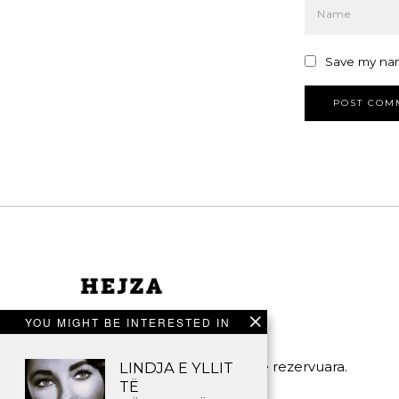
Save my nam
YOU MIGHT BE INTERESTED IN
©2023 - Të gjitha të drejtat e rezervuara.
LINDJA E YLLIT
TË
HEJZA