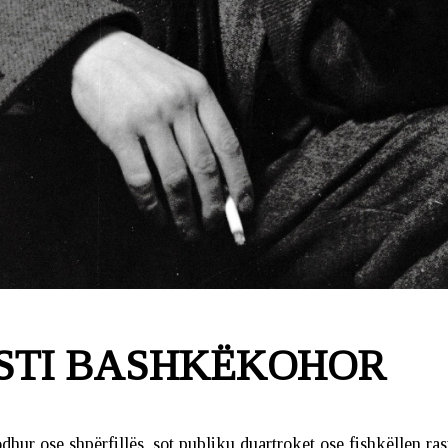
STI BASHKËKOHOR
dhur ose shpërfillës, sot publiku duartroket ose fishkëllen rast