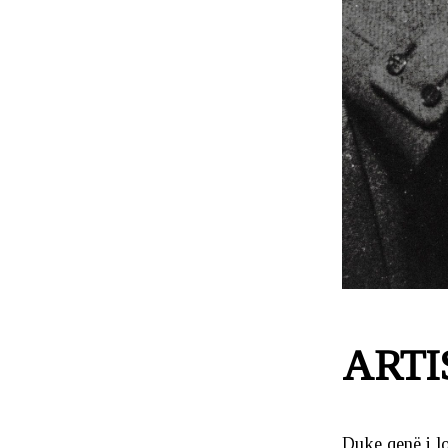
ARTI
Duke qenë i lo