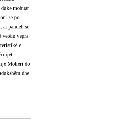
r, duke mohuar
ioni se po
u, ai pandeh se
ojë vetëm vepra
teristikë e
dërmjet
një Molieri do
 padukshëm dhe