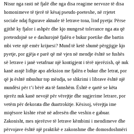
Nisur nga rasti në fjalë dhe nga disa reagime nervoze të disa
homonimeve të tjerë të kësaj pseudo-poeteshe, në rrjetet
sociale ndaj figurave aktuale të letrave tona, lind pyetja: Përse
gjithë ky fjalor i ashpër dhe kjo mungesë tolerance nga ata që
pretendojnë se e dashurojnë fjalën e bukur poetike dhe bartin
mbi vete një emër krijuesi? Mund të ketë shumë përgjigje kjo
pyetje, por gjëja e parë që më vjen në mendje është se fushës
së letrave i janë vetafruar një kontigjent i tërë njerëzish, që nuk
kanë asnjë lidhje apo afeksion me fjalën e bukur dhe letrat, por
që ju është mbushur top mëndja, se shkrimi i librave është një
mundësi për t’i bërë ata të famshëm. Është e qartë se këta
njerëz nuk kanë nevojë për vërejtje dhe sugjerime letrare, por
vetëm për dekorata dhe duartrokitje. Kësisoj, vërejtja ime
miqësore kishte rënë në adresën dhe veshin e gabuar.
Zakonisht, mes njerëzve të letrave këmbimi i mendimeve dhe
përvojave është një praktikë e zakonshme dhe domosdoshmëri