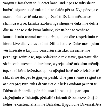
vargun e famshëm se “Poetët kanë lindur për të ndryshuar
botën”, sigurisht që nuk e kishte fjalën për ta. Nga përvoja e
marrëdhënieve të mia me njerëz të tillë, kam mësuar se
shumica e tyre, karakterizohen nga shenja të dukshme deliri
dhe mungesë e theksuar kulture, çka ua bën të vështirë
komunikimin normal me të tjerët, njohjen dhe respektimin e
hierarkive dhe vlerave të mirëfillta letrare. Duke mos njohur
vështirësitë e krijimit, censurën artistike, mesazhet me
përgjigje refuzuese, nga redaksitë e revistave, gazetave dhe
shtëpive botuese të dikurshme, atyreju është mbushur mëndja
top, se të bërit letërsisot qenka njëqind herë më e lehtë se të
shkosh në det për të gjuajtur peshk. Unë jam shumë i sigurt se
asnjëri prej tyre nuk i di vuajtjet e Xhek Londonit (autorit të
Dhëmbit të bardhë, për të botuar librat e tij të parë apo
zhgënjimin e Tolstojit, përballë cinizmit të botuesve të tij të
kohës, ekzistencializmin e Balzakut, Hygoit dhe Dikensit. Ata