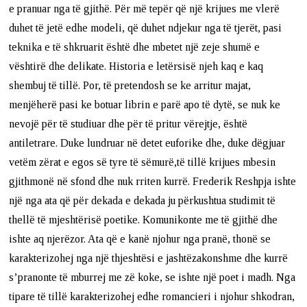
e pranuar nga të gjithë. Për më tepër që një krijues me vlerë
duhet të jetë edhe modeli, që duhet ndjekur nga të tjerët, pasi
teknika e të shkruarit është dhe mbetet një zeje shumë e
vështirë dhe delikate. Historia e letërsisë njeh kaq e kaq
shembuj të tillë. Por, të pretendosh se ke arritur majat,
menjëherë pasi ke botuar librin e parë apo të dytë, se nuk ke
nevojë për të studiuar dhe për të pritur vërejtje, është
antiletrare. Duke lundruar në detet euforike dhe, duke dëgjuar
vetëm zërat e egos së tyre të sëmurë,të tillë krijues mbesin
gjithmonë në sfond dhe nuk rriten kurrë. Frederik Reshpja ishte
një nga ata që për dekada e dekada ju përkushtua studimit të
thellë të mjeshtërisë poetike. Komunikonte me të gjithë dhe
ishte aq njerëzor. Ata që e kanë njohur nga pranë, thonë se
karakterizohej nga një thjeshtësi e jashtëzakonshme dhe kurrë
s’pranonte të mburrej me zë koke, se ishte një poet i madh. Nga
tipare të tillë karakterizohej edhe romancieri i njohur shkodran,