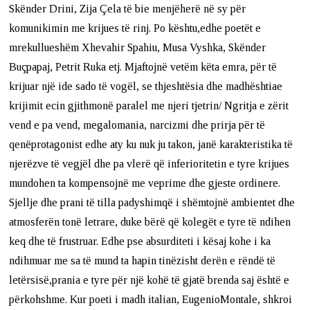
Skënder Drini, Zija Çela të bie menjëherë në sy për
komunikimin me krijues të rinj. Po kështu,edhe poetët e
mrekullueshëm Xhevahir Spahiu, Musa Vyshka, Skënder
Buçpapaj, Petrit Ruka etj. Mjaftojnë vetëm këta emra, për të
krijuar një ide sado të vogël, se thjeshtësia dhe madhështiae
krijimit ecin gjithmonë paralel me njeri tjetrin/ Ngritja e zërit
vend e pa vend, megalomania, narcizmi dhe prirja për të
qenëprotagonist edhe aty ku nuk ju takon, janë karakteristika të
njerëzve të vegjël dhe pa vlerë që inferioritetin e tyre krijues
mundohen ta kompensojnë me veprime dhe gjeste ordinere.
Sjellje dhe prani të tilla padyshimqë i shëmtojnë ambientet dhe
atmosferën tonë letrare, duke bërë që kolegët e tyre të ndihen
keq dhe të frustruar. Edhe pse absurditeti i kësaj kohe i ka
ndihmuar me sa të mund ta hapin tinëzisht derën e rëndë të
letërsisë,prania e tyre për një kohë të gjatë brenda saj është e
përkohshme. Kur poeti i madh italian, EugenioMontale, shkroi