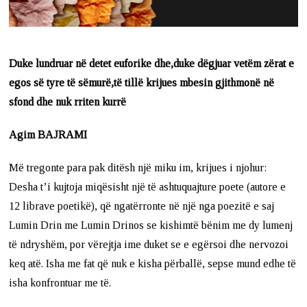
Duke lundruar në detet euforike dhe,duke dëgjuar vetëm zërat e
egos së tyre të sëmurë,të tillë krijues mbesin gjithmonë në
sfond dhe nuk rriten kurrë
Agim BAJRAMI
Më tregonte para pak ditësh një miku im, krijues i njohur:
Desha t’i kujtoja miqësisht një të ashtuquajture poete (autore e
12 librave poetikë), që ngatërronte në një nga poezitë e saj
Lumin Drin me Lumin Drinos se kishimtë bënim me dy lumenj
të ndryshëm, por vërejtja ime duket se e egërsoi dhe nervozoi
keq atë. Isha me fat që nuk e kisha përballë, sepse mund edhe të
isha konfrontuar me të.