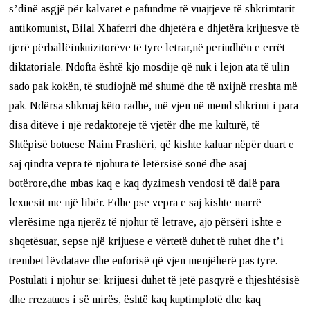
s’dinë asgjë për kalvaret e pafundme të vuajtjeve të shkrimtarit
antikomunist, Bilal Xhaferri dhe dhjetëra e dhjetëra krijuesve të
tjerë përballëinkuizitorëve të tyre letrar,në periudhën e errët
diktatoriale. Ndofta është kjo mosdije që nuk i lejon ata të ulin
sado pak kokën, të studiojnë më shumë dhe të nxijnë rreshta më
pak. Ndërsa shkruaj këto radhë, më vjen në mend shkrimi i para
disa ditëve i një redaktoreje të vjetër dhe me kulturë, të
Shtëpisë botuese Naim Frashëri, që kishte kaluar nëpër duart e
saj qindra vepra të njohura të letërsisë sonë dhe asaj
botërore,dhe mbas kaq e kaq dyzimesh vendosi të dalë para
lexuesit me një libër. Edhe pse vepra e saj kishte marrë
vlerësime nga njerëz të njohur të letrave, ajo përsëri ishte e
shqetësuar, sepse një krijuese e vërtetë duhet të ruhet dhe t’i
trembet lëvdatave dhe euforisë që vjen menjëherë pas tyre.
Postulati i njohur se: krijuesi duhet të jetë pasqyrë e thjeshtësisë
dhe rrezatues i së mirës, është kaq kuptimplotë dhe kaq