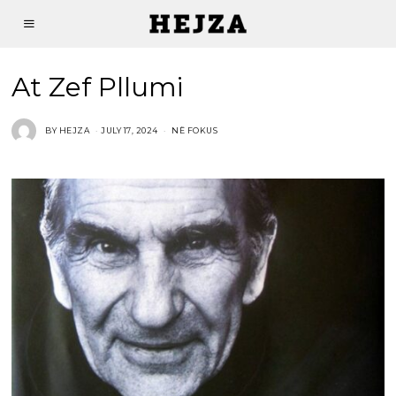
At Zef Pllumi
BY
HEJZA
JULY 17, 2024
NË FOKUS