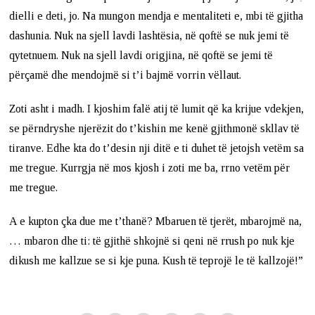
dielli e deti, jo. Na mungon mendja e mentaliteti e, mbi të gjitha
dashunia. Nuk na sjell lavdi lashtësia, në qoftë se nuk jemi të
qytetnuem. Nuk na sjell lavdi origjina, në qoftë se jemi të
përçamë dhe mendojmë si t’i bajmë vorrin vëllaut.
Zoti asht i madh. I kjoshim falë atij të lumit që ka krijue vdekjen,
se përndryshe njerëzit do t’kishin me kenë gjithmonë skllav të
tiranve. Edhe kta do t’desin nji ditë e ti duhet të jetojsh vetëm sa
me tregue. Kurrgja në mos kjosh i zoti me ba, rrno vetëm për
me tregue.
A e kupton çka due me t’thanë? Mbaruen të tjerët, mbarojmë na,
… mbaron dhe ti: të gjithë shkojnë si qeni në rrush po nuk kje
dikush me kallzue se si kje puna. Kush të teprojë le të kallzojë!”