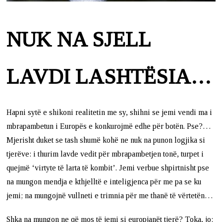
NUK NA SJELL
LAVDI LASHTËSIA…
Hapni sytë e shikoni realitetin me sy, shihni se jemi vendi ma i
mbrapambetun i Europës e konkurojmë edhe për botën. Pse?…
Mjerisht duket se tash shumë kohë ne nuk na punon logjika si
tjerëve: i thurim lavde vedit për mbrapambetjen tonë, turpet i
quejmë ‘virtyte të larta të kombit’. Jemi verbue shpirtnisht pse
na mungon mendja e kthjelltë e inteligjenca për me pa se ku
jemi; na mungojnë vullneti e trimnia për me thanë të vërtetën…
Shka na mungon ne që mos të jemi si europjanët tjerë? Toka, jo;