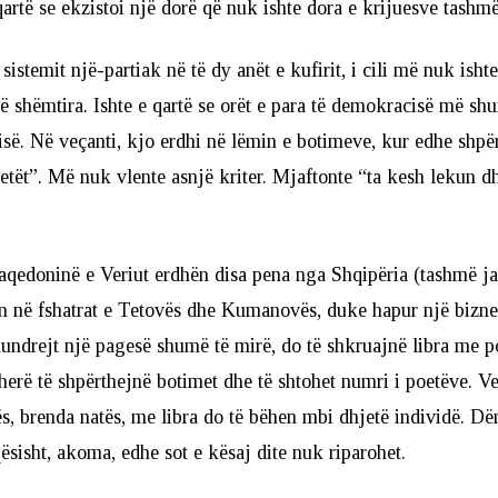
qartë se ekzistoi një dorë që nuk ishte dora e krijuesve tashmë
istemit një-partiak në të dy anët e kufirit, i cili më nuk isht
shëmtira. Ishte e qartë se orët e para të demokracisë më sh
isë. Në veçanti, kjo erdhi në lëmin e botimeve, kur edhe shpë
etët”. Më nuk vlente asnjë kriter. Mjaftonte “ta kesh lekun d
qedoninë e Veriut erdhën disa pena nga Shqipëria (tashmë ja
n në fshatrat e Tetovës dhe Kumanovës, duke hapur një bizne
Kundrejt një pagesë shumë të mirë, do të shkruajnë libra me p
herë të shpërthejnë botimet dhe të shtohet numri i poetëve. V
ës, brenda natës, me libra do të bëhen mbi dhjetë individë. Dë
qësisht, akoma, edhe sot e kësaj dite nuk riparohet.