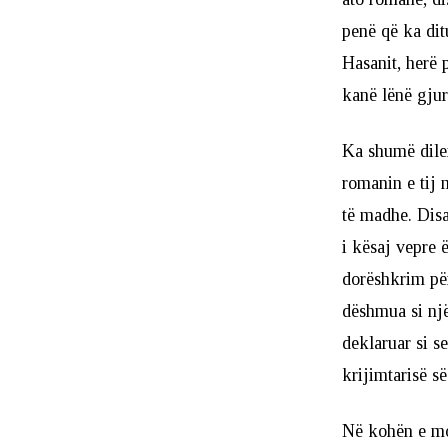
penë që ka ditu
Hasanit, herë 
kanë lënë gjur
Ka shumë dile
romanin e tij
të madhe. Disa
i kësaj vepre 
dorëshkrim për
dëshmua si një
deklaruar si s
krijimtarisë së
Në kohën e mon