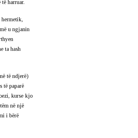
 të harruar.
e hermetik,
umë u ngjanin
rthyen
he ta hash
në të ndjerë)
s të paparë
oezi, kurse kjo
etëm në një
mi i bërë