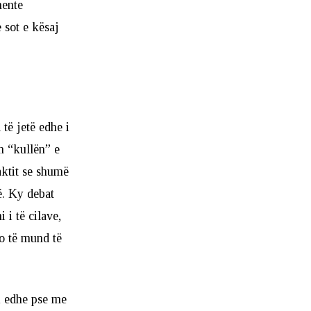
mente
 sot e kësaj
të jetë edhe i
n “kullën” e
aktit se shumë
ë. Ky debat
 i të cilave,
do të mund të
t, edhe pse me