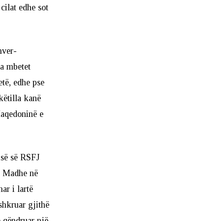
cilat edhe sot
nver-
ra mbetet
etë, edhe pse
këtilla kanë
Maqedoninë e
isë së RSFJ
 e Madhe në
r i lartë
shkruar gjithë
ë qëndruar një