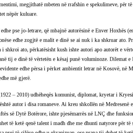
entimi, megjithatë mbeten në rrafshin e spekulimeve, për të 
itet nëpër kuluare.
 edhe pse jo-letrare, që mbajnë autorësinë e Enver Hoxhës (e
onëse edhe zogjtë e malit e dinë se ai nuk i ka shkruar ato. P
 i shkroi ato, përkatësisht kush ishte autori apo autorët e vërt
ranë tij e dinë të vërtetën e kësaj punë voluminoze. Dilemat e 
evidente edhe përsa i përket ambientit letrar në Kosovë, në 
 edhe më gjerë.
(1922 – 2010) udhëheqës komunist, diplomat, kryetar i Kryes
 është autor i disa romaneve. Ai kreu shkollën në Medresenë
tës së Dytë Botërore, ishte pjesëmarrës në LNÇ dhe funksiona
duhet të ketë qenë talent i madh dhe me dhunti natyrore për të 
sa prej të cilëve edhe u ekranizuan, ose prapa tij duhet të ket