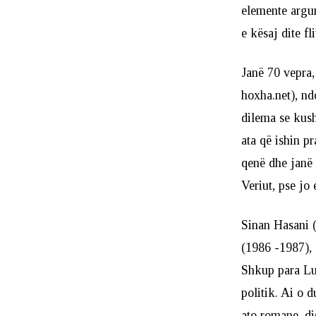
elemente argum
e kësaj dite fl
Janë 70 vepra,
hoxha.net), nd
dilema se kush
ata që ishin p
qenë dhe janë 
Veriut, pse jo
Sinan Hasani 
(1986 -1987),
Shkup para Luf
politik. Ai o 
ato romane, di