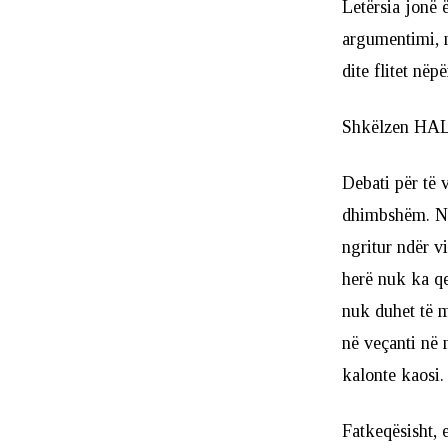
Letërsia jonë 
argumentimi, m
dite flitet nëp
Shkëlzen HA
Debati për të 
dhimbshëm. Nda
ngritur ndër v
herë nuk ka qe
nuk duhet të m
në veçanti në 
kalonte kaosi.
Fatkeqësisht, 