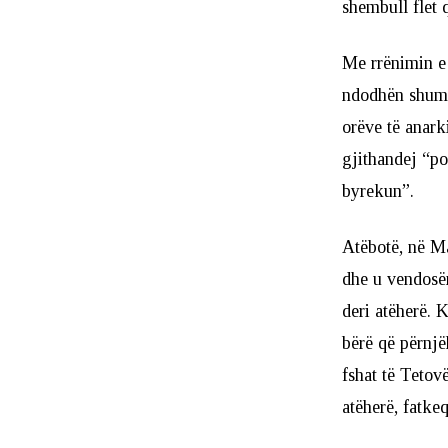
shembull flet 
Me rrënimin e s
ndodhën shumë 
orëve të anark
gjithandej “po
byrekun”.
Atëbotë, në Ma
dhe u vendosë
deri atëherë. 
bërë që përnjë
fshat të Tetov
atëherë, fatke