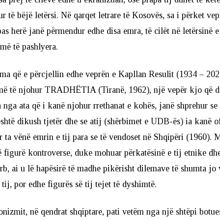
r të bëjë letërsi. Në qarqet letrare të Kosovës, sa i përket ve
pas herë janë përmendur edhe disa emra, të cilët në letërsinë 
më të pashlyera.
ma që e përcjellin edhe veprën e Kapllan Resulit (1934 – 202
 më të njohur TRADHËTIA (Tiranë, 1962), një vepër kjo që do
 nga ata që i kanë njohur rrethanat e kohës, janë shprehur se 
është dikush tjetër dhe se atij (shërbimet e UDB-ës) ia kanë of
 ta vënë emrin e tij para se të vendoset në Shqipëri (1960). 
 figurë kontroverse, duke mohuar përkatësinë e tij etnike dh
erb, ai u lë hapësirë të madhe pikërisht dilemave të shumta jo
 tij, por edhe figurës së tij tejet të dyshimtë.
izmit, në qendrat shqiptare, pati vetëm nga një shtëpi botuese