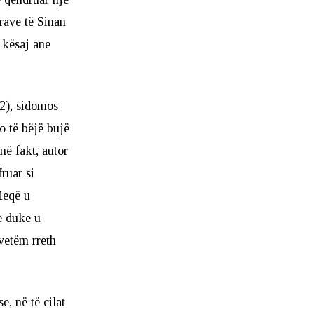
prave të Sinan
e kësaj ane
2), sidomos
 të bëjë bujë
në fakt, autor
ruar si
Meqë u
e duke u
 vetëm rreth
, në të cilat