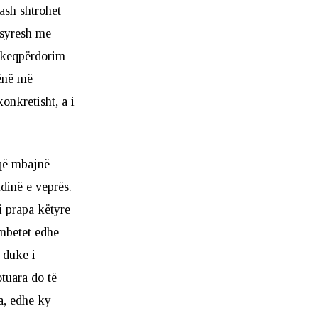
ash shtrohet
 syresh me
i keqpërdorim
hënë më
onkretisht, a i
 që mbajnë
dinë e veprës.
i prapa këtyre
 mbetet edhe
, duke i
otuara do të
ra, edhe ky