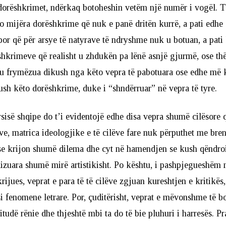
dorëshkrimet, ndërkaq botoheshin vetëm një numër i vogël. T
to mijëra dorëshkrime që nuk e panë dritën kurrë, a pati edhe
ë, por që për arsye të natyrave të ndryshme nuk u botuan, a pat
shkrimeve që realisht u zhdukën pa lënë asnjë gjurmë, ose t
 u frymëzua dikush nga këto vepra të pabotuara ose edhe më k
ush këto dorëshkrime, duke i “shndërruar” në vepra të tyre.
ërsisë shqipe do t’i evidentojë edhe disa vepra shumë cilësore
ve, matrica ideologjike e të cilëve fare nuk përputhet me bren
 se krijon shumë dilema dhe cyt në hamendjen se kush qëndro
lizuara shumë mirë artistikisht. Po kështu, i pashpjegueshëm
rijues, veprat e para të të cilëve zgjuan kureshtjen e kritikës
si fenomene letrare. Por, çuditërisht, veprat e mëvonshme të b
tudë rënie dhe thjeshtë mbi ta do të bie pluhuri i harresës. P