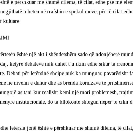
është e përshkuar me shumë dilema, të cilat, edhe pse me ele
egjithatë mbeten në rrafshin e spekulimeve, për të cilat edhe
ër kuluare
LIMI
vërtetën është një akt i shëndetshëm sado që ndonjëherë mund 
j, këtyre debateve nuk duhet t’u ikim edhe sikur ta rrënoni
ite. Debati për letërsinë shqipe nuk ka munguar, pavarësisht f
në në nivelin e duhur dhe as brenda kornizave të pritshmëris
ungojë as tani kur realisht kemi një mori problemesh, trajtimi
mënyrë institucionale, do ta bllokonte shtegun nëpër të cilin 
edhe letërsia jonë është e përshkuar me shumë dilema, të cila