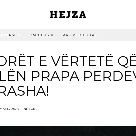
LETËRSI
OMNIBUS
ARKIVI DIGJITAL
ORËT E VËRTETË Q
LËN PRAPA PERDE
TRASHA!
MAY 13, 2024
NË FOKUS