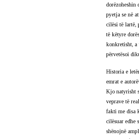
dorëzoheshin 
pyetja se në a
cilësi të lart
të këtyre dorë
konkretisht, a
përvetësoi dik
Historia e let
emrat e autorë
Kjo natyrisht
veprave të rea
fakti me disa k
cilësuar edhe 
shënojnë ampli