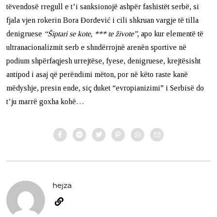
tëvendosë rregull e t’i sanksionojë ashpër fashistët serbë, si
fjala vjen rokerin Bora Đorđević i cili shkruan vargje të tilla
denigruese
“Šiptari se kote, *** te živote”
, apo kur elementë të
ultranacionalizmit serb e shndërrojnë arenën sportive në
podium shpërfaqjesh urrejtëse, fyese, denigruese, krejtësisht
antipod i asaj që perëndimi mëton, por në këto raste kanë
mëdyshje, presin ende, siç duket “evropianizimi” i Serbisë do
t’ju marrë goxha kohë…
hejza