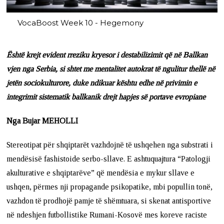
VocaBoost Week 10 - Hegemony
Është krejt evident rreziku kryesor i destabilizimit që në Ballkan
vjen nga Serbia, si shtet me mentalitet autokrat të ngulitur thellë në
jetën sociokulturore, duke ndikuar kështu edhe në privimin e
integrimit sistematik ballkanik drejt hapjes së portave evropiane
Nga Bujar MEHOLLI
Stereotipat për shqiptarët vazhdojnë të ushqehen nga substrati i
mendësisë fashistoide serbo-sllave. E ashtuquajtura “Patologji
akulturative e shqiptarëve” që mendësia e mykur sllave e
ushqen, përmes nji propagande psikopatike, mbi popullin tonë,
vazhdon të prodhojë pamje të shëmtuara, si skenat antisportive
në ndeshjen futbollistike Rumani-Kosovë mes koreve raciste