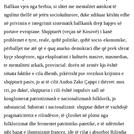
Ballkan vjen nga Serbia, si shtet me mentalitet autokrat të
ngulitur thellë në jetën sociokulturore, duke ndikuar kështu edhe
në privimin e integrimit sistematik ballkanik drejt hapjes së
portave evropiane. Shqiptarët (veçan në Kosovë) i kanë
problemet e tyre, reale, qoftë politike, qoftë socio-ekonomike,
përballjet me atë që e quaj anarko-demokraci dhe që prek sferat
kyçe shoqërore, nga eksploatimi i kulturës masive, masmedias,
te mentaliteti arkaik, provincial; dorën në zemër kjo është
situata faktike e cila dhemb, pikërisht pse rrezikon krijimin e
shqiptarit pasiv, jo ai të cilit Andon Zako Çajupi i thërret: mos
rri, po duku!, shqiptarin i cili është impulsiv sall në
konglomerat
patriotizmash e nacionalizmash folklorik, jo
substancial. Substrati i nacionalizmit shqiptar duhet të vazhdojë
pragmaticitetin e rilindësve, të çlirohet në plotni nga
folklorizmat dhe fermentet patritotiko-patetike, e të ndërtohet
mbi bazat e iluminizmit francez, ide të cilat i absorboi Rilindja