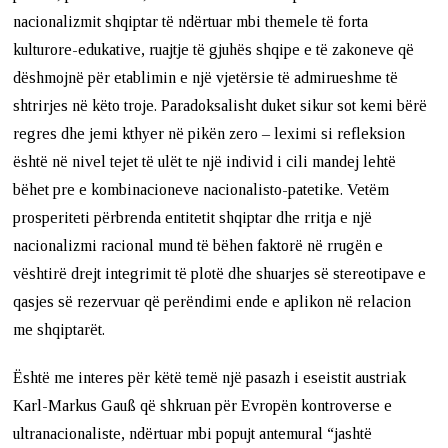
nacionalizmit shqiptar të ndërtuar mbi themele të forta
kulturore-edukative, ruajtje të gjuhës shqipe e të zakoneve që
dëshmojnë për etablimin e një vjetërsie të admirueshme të
shtrirjes në këto troje. Paradoksalisht duket sikur sot kemi bërë
regres dhe jemi kthyer në pikën zero – leximi si refleksion
është në nivel tejet të ulët te një individ i cili mandej lehtë
bëhet pre e kombinacioneve nacionalisto-patetike. Vetëm
prosperiteti përbrenda entitetit shqiptar dhe rritja e një
nacionalizmi racional mund të bëhen faktorë në rrugën e
vështirë drejt integrimit të plotë dhe shuarjes së stereotipave e
qasjes së rezervuar që perëndimi ende e aplikon në relacion
me shqiptarët.
Është me interes për këtë temë një pasazh i eseistit austriak
Karl-Markus Gauß që shkruan për Evropën kontroverse e
ultranacionaliste, ndërtuar mbi popujt antemural “jashtë