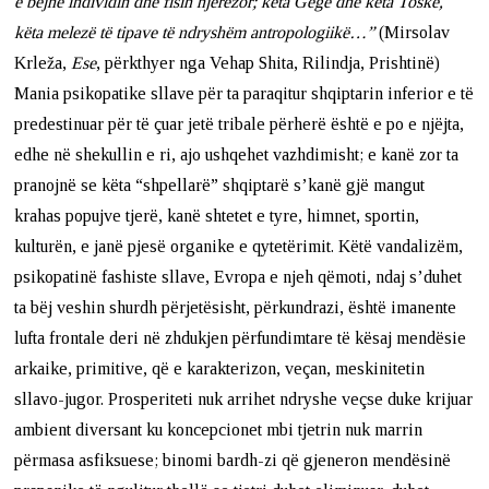
e bëjnë individin dhe fisin njerëzor; këta Gegë dhe këta Toskë,
këta melezë të tipave të ndryshëm antropologiikë…”
(Mirsolav
Krleža,
Ese
, përkthyer nga Vehap Shita, Rilindja, Prishtinë)
Mania psikopatike sllave për ta paraqitur shqiptarin inferior e të
predestinuar për të çuar jetë tribale përherë është e po e njëjta,
edhe në shekullin e ri, ajo ushqehet vazhdimisht; e kanë zor ta
pranojnë se këta “shpellarë” shqiptarë s’kanë gjë mangut
krahas popujve tjerë, kanë shtetet e tyre, himnet, sportin,
kulturën, e janë pjesë organike e qytetërimit. Këtë vandalizëm,
psikopatinë fashiste sllave, Evropa e njeh qëmoti, ndaj s’duhet
ta bëj veshin shurdh përjetësisht, përkundrazi, është imanente
lufta frontale deri në zhdukjen përfundimtare të kësaj mendësie
arkaike, primitive, që e karakterizon, veçan, meskinitetin
sllavo-jugor. Prosperiteti nuk arrihet ndryshe veçse duke krijuar
ambient diversant ku koncepcionet mbi tjetrin nuk marrin
përmasa asfiksuese; binomi bardh-zi që gjeneron mendësinë