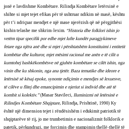
jonë e lavdishme Kombëtare. Rilindja Kombëtare letërsinë e
shihte si mjet tejet efikas për të ushtruar ndikim në masë, kështu
për t’i ndriçuar mendjet e një mase njerëzish që në përgjithësi
kishin telashe me shkrim-lexim.
“Historia dhe folklori ishin jo
vetëm tipar specifik por edhe mjet lufte kundër paragjykimeve
fetare nga njëra anë dhe si mjet i përshtatshëm konstituimi i entitetit
kombëtar dhe kulturor, mjet mësimi racional me anën e të cilit u
kumtohej bashkëkombësve në gjuhën kombëtare se cilët ishin, nga
vinin dhe ku shkonin, nga ana tjetër. Baza tematike dhe ideore e
letërsisë së kësaj epoke, synonte ndiçimin e mendjes së lexuesve,
të cilëve u flitej dhe emancipimin e njeriut si individ dhe atë të
kombit si kolektiv.”
(Masar Stavileci,
Iluminizmi në letërsinë e
Rilindjes Kombëtare Shqiptare
, Rilindja, Prishtinë, 1990) Ky
është një dimension tejet i rëndësishëm i edukimit patriotik të
shqiptarëve të rij, jo me trumbetimin e nacionalizmit folklorik e
patetik, përkundrazi, me forcimin dhe stampimin thellë-thellë të