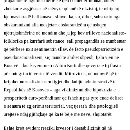
prapanike të ngulitur thellë se tjetri duhet eliminuar, duhet
zhdukur e asgjësuar në mënyrë që unë të ekzistoj, të mbijetoj –
kjo maskaradë ballkanase, sllave, ka, siç dihet, substratin nga
obskurantizmi alla mesjetar; obskurantizëm që ushqen
njëtrajtshmërinë në mendim dhe ju jep hov trilleve nacionaliste-
folklorike pa kurrfarë substance, sall propagandës së trumbetuar
që përherë nxit sentimentin sllav, de facto pseudopatriotizëm e
pseudonacionalizëm, siç mund të shihet shpesh, fjala vjen në
Kosovë – kur kryeministri Albin Kurti dhe qeveria e tij flasin
për integrim të veriut të vendit, Mitrovicës, në mënyrë që të
krijohet normalizimi nën ligjet dhe kufijtë administrativë të
Republikës së Kosovës – nga viktimizimi dhe hipokrizia e
prosperitetit euro-perëndimor që fshehin pas tyre ende deliret
e sëmura të zgjerimit territorial, veç tjerash. dhe patologjisë
urejtëse ndaj gjithçkaje që ka të bëjë me neve, shqiptarët.
Është krejt evident rreziku kryesor i destabilizimit që në