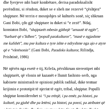
dhe fyerjeve mbi bazë kombëtare, derisa paradoksalisht
perëndimi, si rëndom, duket se e sheh me rezervë “çështjen”
shqiptare. Në terrin e mosnjohjes së kulturës sonë, siç shkruan
Gani Bobi, çdo gjë shqiptare iu duket si “e zezë”. Ndaj,
konstaton Bobi
, “shqiptarët mbesin gjithnjë “arnautë të egjër”,
“barbarë që s’lidhen”, “popull parakulturor”, “masë e ngjashme
me kafshët”, mu pse kultura e tyre ishte e ndryshme nga ajo e atyre
që e “vlerësonin”
. (Gani Bobi,
Paradoks kulturor
, Rilindja,
Prishtinë, 1986)
Në njërën nga esetë e tij, Krleža, përshkruan stereotipet mbi
shqiptarët, që vlonin në kazanët e llumit fashisto-serb, nga
kabinete ministrash te opinioni publik radikal, duke tentuar
krijimin e prototipit të njeriut të egër, tribal, shqiptar. Populli
shqiptar konsiderohet si
“i pa rrënjë, i pa emër, pa histori, pa
kulturë, pa gjuhë dhe pa letërsi, pa histori, pa poezi, pa atributet që