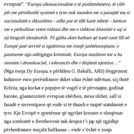
evropian”.
“Europa ultranacionaliste e të pushtetshmëve, të cilët
për me përmbushë synimet e tyne nuk munden me u paraqitë ma si
nacionalistët e dikurshëm – edhe pse të tillë kanë mbetë – kërkon
me e përkufizue veten rishtazi dhe me e rishkrue historinë e saj si
nji biografi shenjtorësh. Të gjitha aktet barbare që kanë zanë fill në
Europë janë servirë si ngatërresa me rranjë jashtëeuropiane; e
pastrueme nga ndërgjegja kriminale, Europa mashtron tue u ba
sinonim i demokracisë, i tolerancës dhe i dinjitetit njerëzor…”
(Nga eseja
Dy Europa
, e përktheu G. Bakalli, ARS) Hegjemoni
kulturore euro-perëndimore duket sikur është ndërtuar, siç thotë
Krleža, nga kockat e popujve të vogël e të përvuajtur, godinat
baroke, glamuroziteti evropian shërben, mesa shihet, sall si
fasadë e stereotipave që ende si të thuash e ruajnë statukuonë e
tyre. Kjo Evropë e qytetëruar që ngrihet krenare e shoqëruar
nga simfonitë e Beethovenit nuk denjon t’i jap një zgjidhje
përfundimtare moçalit ballkanas – ende s’është e zonja