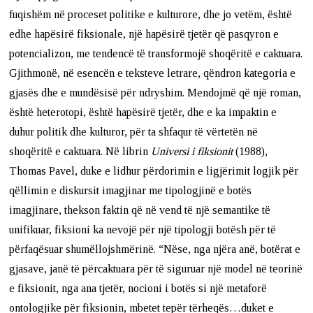
fuqishëm në proceset politike e kulturore, dhe jo vetëm, është
edhe hapësirë fiksionale, një hapësirë tjetër që pasqyron e
potencializon, me tendencë të transformojë shoqëritë e caktuara.
Gjithmonë, në esencën e teksteve letrare, qëndron kategoria e
gjasës dhe e mundësisë për ndryshim. Mendojmë që një roman,
është heterotopi, është hapësirë tjetër, dhe e ka impaktin e
duhur politik dhe kulturor, për ta shfaqur të vërtetën në
shoqëritë e caktuara. Në librin
Universi i fiksionit
(1988),
Thomas Pavel, duke e lidhur përdorimin e ligjërimit logjik për
qëllimin e diskursit imagjinar me tipologjinë e botës
imagjinare, thekson faktin që në vend të një semantike të
unifikuar, fiksioni ka nevojë për një tipologji botësh për të
përfaqësuar shumëllojshmërinë. “Nëse, nga njëra anë, botërat e
gjasave, janë të përcaktuara për të siguruar një model në teorinë
e fiksionit, nga ana tjetër, nocioni i botës si një metaforë
ontologjike për fiksionin, mbetet tepër tërheqës…duket e