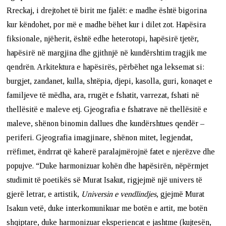
Rreckaj, i drejtohet të birit me fjalët: e madhe është bigorina
kur këndohet, por më e madhe bëhet kur i dilet zot. Hapësira
fiksionale, njëherit, është edhe heterotopi, hapësirë tjetër,
hapësirë në margjina dhe gjithnjë në kundërshtim tragjik me
qendrën. Arkitektura e hapësirës, përbëhet nga leksemat si:
burgjet, zandanet, kulla, shtëpia, djepi, kasolla, guri, konaqet e
familjeve të mëdha, ara, rrugët e fshatit, varrezat, fshati në
thellësitë e maleve etj. Gjeografia e fshatrave në thellësitë e
maleve, shënon binomin dallues dhe kundërshtues qendër –
periferi. Gjeografia imagjinare, shënon mitet, legjendat,
rrëfimet, ëndrrat që kaherë paralajmërojnë fatet e njerëzve dhe
popujve. “Duke harmonizuar kohën dhe hapësirën, nëpërmjet
studimit të poetikës së Murat Isakut, rigjejmë një univers të
gjerë letrar, e artistik,
Universin e vendlindjes
, gjejmë Murat
Isakun vetë, duke interkomunikuar me botën e artit, me botën
shqiptare, duke harmonizuar eksperiencat e jashtme (kujtesën,