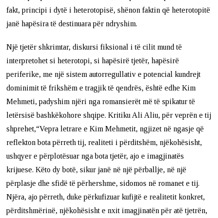
fakt, principi i dytë i heterotopisë, shënon faktin që heterotopitë
janë hapësira të destinuara për ndryshim.
Një tjetër shkrimtar, diskursi fiksional i të cilit mund të
interpretohet si heterotopi, si hapësirë tjetër, hapësirë
periferike, me një sistem autorregullativ e potencial kundrejt
dominimit të frikshëm e tragjik të qendrës, është edhe Kim
Mehmeti, padyshim njëri nga romansierët më të spikatur të
letërsisë bashkëkohore shqipe. Kritiku Ali Aliu, për veprën e tij
shprehet,“Vepra letrare e Kim Mehmetit, ngjizet në ngasje që
reflekton bota përreth tij, realiteti i përditshëm, njëkohësisht,
ushqyer e përplotësuar nga bota tjetër, ajo e imagjinatës
krijuese. Këto dy botë, sikur janë në një përballje, në një
përplasje dhe sfidë të përhershme, sidomos në romanet e tij.
Njëra, ajo përreth, duke përkufizuar kufijtë e realitetit konkret,
përditshmërinë, njëkohësisht e nxit imagjinatën për atë tjetrën,