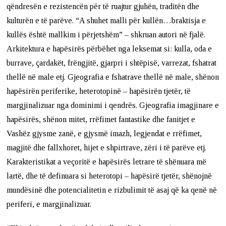
qëndresën e rezistencën për të ruajtur gjuhën, traditën dhe
kulturën e të parëve. “A shuhet malli për kullën…braktisja e
kullës është mallkim i përjetshëm” – shkruan autori në fjalë.
Arkitektura e hapësirës përbëhet nga leksemat si: kulla, oda e
burrave, çardakët, frëngjitë, gjarpri i shtëpisë, varrezat, fshatrat
thellë në male etj. Gjeografia e fshatrave thellë në male, shënon
hapësirën periferike, heterotopinë – hapësirën tjetër, të
margjinalizuar nga dominimi i qendrës. Gjeografia imagjinare e
hapësirës, shënon mitet, rrëfimet fantastike dhe fanitjet e
Vashëz gjysme zanë, e gjysmë imazh, legjendat e rrëfimet,
magjitë dhe fallxhoret, hijet e shpirtrave, zëri i të parëve etj.
Karakteristikat a veçoritë e hapësirës letrare të shënuara më
lartë, dhe të definuara si heterotopi – hapësirë tjetër, shënojnë
mundësinë dhe potencialitetin e rizbulimit të asaj që ka qenë në
periferi, e margjinalizuar.