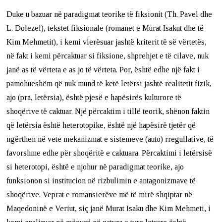
Duke u bazuar në paradigmat teorike të fiksionit (Th. Pavel dhe
L. Dolezel), tekstet fiksionale (romanet e Murat Isakut dhe të
Kim Mehmetit), i kemi vlerësuar jashtë kriterit të së vërtetës,
në fakt i kemi përcaktuar si fiksione, shprehjet e të cilave, nuk
janë as të vërteta e as jo të vërteta. Por, është edhe një fakt i
pamohueshëm që nuk mund të ketë letërsi jashtë realitetit fizik,
ajo (pra, letërsia), është pjesë e hapësirës kulturore të
shoqërive të caktuar. Një përcaktim i tillë teorik, shënon faktin
që letërsia është heterotopike, është një hapësirë tjetër që
ngërthen në vete mekanizmat e sistemeve (auto) rregullative, të
favorshme edhe për shoqëritë e caktuara. Përcaktimi i letërsisë
si heterotopi, është e njohur në paradigmat teorike, ajo
funksionon si institucion në rizbulimin e antagonizmave të
shoqërive. Veprat e romansierëve më të mirë shqiptar në
Maqedoninë e Veriut, siç janë Murat Isaku dhe Kim Mehmeti, i