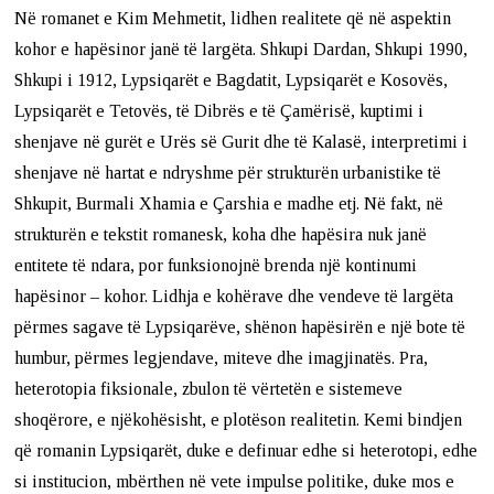
Në romanet e Kim Mehmetit, lidhen realitete që në aspektin
kohor e hapësinor janë të largëta. Shkupi Dardan, Shkupi 1990,
Shkupi i 1912, Lypsiqarët e Bagdatit, Lypsiqarët e Kosovës,
Lypsiqarët e Tetovës, të Dibrës e të Çamërisë, kuptimi i
shenjave në gurët e Urës së Gurit dhe të Kalasë, interpretimi i
shenjave në hartat e ndryshme për strukturën urbanistike të
Shkupit, Burmali Xhamia e Çarshia e madhe etj. Në fakt, në
strukturën e tekstit romanesk, koha dhe hapësira nuk janë
entitete të ndara, por funksionojnë brenda një kontinumi
hapësinor – kohor. Lidhja e kohërave dhe vendeve të largëta
përmes sagave të Lypsiqarëve, shënon hapësirën e një bote të
humbur, përmes legjendave, miteve dhe imagjinatës. Pra,
heterotopia fiksionale, zbulon të vërtetën e sistemeve
shoqërore, e njëkohësisht, e plotëson realitetin. Kemi bindjen
që romanin Lypsiqarët, duke e definuar edhe si heterotopi, edhe
si institucion, mbërthen në vete impulse politike, duke mos e