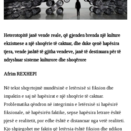
Heterotopitë janë vende reale, që gjenden brenda një kulture
ekzistuese a një shoqërie të caktuar, dhe duke qenë hapësira
tjera, vende jashtë të gjitha vendeve, janë të destinuara për të
ndryshuar sisteme kulturore dhe shoqërore
Afrim REXHEPI
Në tekst shqyrtojmë mundësinë e letërsisë si fiksion dhe
impaktin e saj në hapësirat e një shoqërie të caktuar.
Problematika qëndron në integrimin e letërsisë si hapësirë
fiksionale, në hapësirën faktike, sepse hapësira letrare është
pjesë e realitetit, por edhe është e distancuar nga vetë realiteti.
Kjo shpjegohet me faktin që letërsia është fiksion dhe ndikon