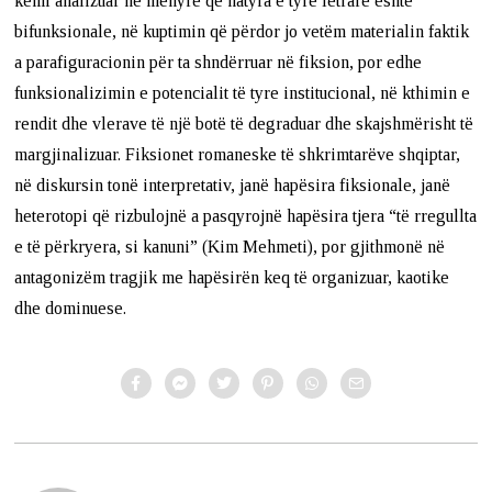
kemi analizuar në mënyrë që natyra e tyre letrare është
bifunksionale, në kuptimin që përdor jo vetëm materialin faktik
a parafiguracionin për ta shndërruar në fiksion, por edhe
funksionalizimin e potencialit të tyre institucional, në kthimin e
rendit dhe vlerave të një botë të degraduar dhe skajshmërisht të
margjinalizuar. Fiksionet romaneske të shkrimtarëve shqiptar,
në diskursin tonë interpretativ, janë hapësira fiksionale, janë
heterotopi që rizbulojnë a pasqyrojnë hapësira tjera “të rregullta
e të përkryera, si kanuni” (Kim Mehmeti), por gjithmonë në
antagonizëm tragjik me hapësirën keq të organizuar, kaotike
dhe dominuese.