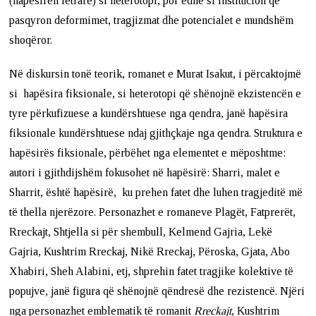
(hapësirën letrare) si heterotopi, por edhe si institucion që
pasqyron deformimet, tragjizmat dhe potencialet e mundshëm
shoqëror.
Në diskursin tonë teorik, romanet e Murat Isakut, i përcaktojmë
si hapësira fiksionale, si heterotopi që shënojnë ekzistencën e
tyre përkufizuese a kundërshtuese nga qendra, janë hapësira
fiksionale kundërshtuese ndaj gjithçkaje nga qendra. Struktura e
hapësirës fiksionale, përbëhet nga elementet e mëposhtme:
autori i gjithdijshëm fokusohet në hapësirë: Sharri, malet e
Sharrit, është hapësirë, ku prehen fatet dhe luhen tragjeditë më
të thella njerëzore. Personazhet e romaneve Plagët, Fatprerët,
Rreckajt, Shtjella si për shembull, Kelmend Gajria, Lekë
Gajria, Kushtrim Rreckaj, Nikë Rreckaj, Përoska, Gjata, Abo
Xhabiri, Sheh Alabini, etj, shprehin fatet tragjike kolektive të
popujve, janë figura që shënojnë qëndresë dhe rezistencë. Njëri
nga personazhet emblematik të romanit
Rreckajt
, Kushtrim