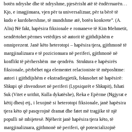
botën ndryshe dhe të ndryshme, pjesërisht atë të ëndërruarën…
Kjo, e imagjinuara, vjen për ta universalizuar, për ta bërë të
kudo e kurdohershme, të mundshme atë, botën konkrete”. (A.
Aliu) Në fakt, hapësira fiksionale e romaneve të Kim Mehmetit,
sendërtohet përmes vetëdijes së autorit të gjithdijshëm e
omniprezent. Janë këto heterotopi – hapësira tjera, gjithmonë të
margjinalizuara e të pozicionuara në periferi, gjithmonë në
konflikt të përhershëm me qendrën. Struktura e hapësirës
fiksionale, përbëhet nga elementet relacioniste të mëposhtme:
autori i gjithdijshëm e ekstradiegjetik, fokusohet në hapësirë:
Shkupi që zhvendoset në periferi (Lypsiqarët e Shkupit), fshati
Suk (Vitet e urithit, Kulla dykatëshe), Reka e Epërme (Ngjyrat e
këtij dheu) etj., i lexojmë si heterotopi fiksionale, janë hapësira
tjera këto që pasqyrojnë dramat dhe fatet më tragjike të një
populli në mbijetesë. Njëherit janë hapësira tjera këto, të
margjinalizuara, gjithmonë në periferi, që potencializojnë