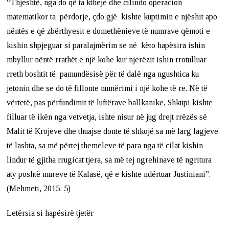
“Thjeshtë, nga do që ta ktheje dhe cilindo operacion
matematikor ta përdorje, çdo gjë kishte kuptimin e njëshit apo
nëntës e që zbërthyesit e domethënieve të numrave qëmoti e
kishin shpjeguar si paralajmërim se në këto hapësira ishin
mbyllur nëntë rrathët e një kohe kur njerëzit ishin rrotulluar
rreth boshtit të pamundësisë për të dalë nga ngushtica ku
jetonin dhe se do të fillonte numërimi i një kohe të re. Në të
vërtetë, pas përfundimit të luftërave ballkanike, Shkupi kishte
filluar të ikën nga vetvetja, ishte nisur në jug drejt rrëzës së
Malit të Krojeve dhe thuajse donte të shkojë sa më larg lagjeve
të lashta, sa më përtej themeleve të para nga të cilat kishin
lindur të gjitha rrugicat tjera, sa më tej ngrehinave të ngritura
aty poshtë mureve të Kalasë, që e kishte ndërtuar Justiniani”.
(Mehmeti, 2015: 5)
Letërsia si hapësirë tjetër