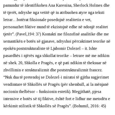
pamundur të identifikohen Ana Karenina, Sherlock Holmes dhe
të tjerët, ndryshe nga vetitë që iu atribuohen atyre nga teksti
letrar…botërat fiksionale posedojnë realitetin e vet,
personazhet fiktive mund të ekzistojnë edhe në ndonjë realitet
tjetër”. (Pavel,194: 37) Kontakti me filozofinë analitike dhe me
semantikën e botës së gjasave, ndryshoi përcaktimet teorike në
epokën poststrukturaliste të Ljubomir Dolezel – it. Ishte
pasardhës i njërës nga shkollat teorike – letrare më me ndikim
në shek. 20, Shkolla e Pragës, e që pati ndikim të theksuar në
zhvillimin e strukturalizmit dhe poststrukturalizmit francez.
“Nuk dua të pretendoj se Dolezel-i miratoi të gjitha sugjerimet
vendimtare të Shkollës së Pragës (për shembull, ai la mënjanë
nocionin thelbësor – funksionin estetik). Megjithatë, pjesa
intensive e botës së tij fiktive, është fort e lidhur me metodën e
kërkimit stilistik të Shkollës së Pragës”. (Bohumil, 2016: 45)