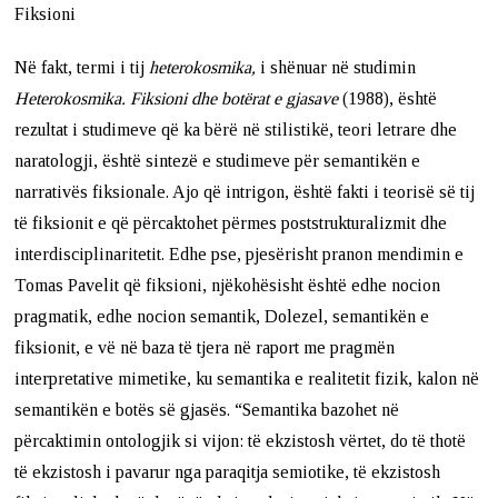
Fiksioni
Në fakt, termi i tij
heterokosmika,
i shënuar në studimin
Heterokosmika. Fiksioni dhe botërat e gjasave
(1988), është
rezultat i studimeve që ka bërë në stilistikë, teori letrare dhe
naratologji, është sintezë e studimeve për semantikën e
narrativës fiksionale. Ajo që intrigon, është fakti i teorisë së tij
të fiksionit e që përcaktohet përmes poststrukturalizmit dhe
interdisciplinaritetit. Edhe pse, pjesërisht pranon mendimin e
Tomas Pavelit që fiksioni, njëkohësisht është edhe nocion
pragmatik, edhe nocion semantik, Dolezel, semantikën e
fiksionit, e vë në baza të tjera në raport me pragmën
interpretative mimetike, ku semantika e realitetit fizik, kalon në
semantikën e botës së gjasës. “Semantika bazohet në
përcaktimin ontologjik si vijon: të ekzistosh vërtet, do të thotë
të ekzistosh i pavarur nga paraqitja semiotike, të ekzistosh