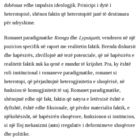
dobësuar edhe impulsin ideologjik. Prinicipi i dytë i
heterotopisë, shënon faktin që heterotopitë janë të destinuara
për ndryshime.
Romanet paradigmatike
Rrengu
dhe
Lypsiqarët
, vendosen në një
pozicion specifik në raport me realitetin faktik. Brenda diskursit
dhe hapësirës, zhvillojnë atë tezë potenciale, që në hapësirën e
realitetit faktik nuk ka qenë e mundur të krijohet. Pra, ky është
roli institucional i romaneve paradigmatike, romanet si
heterotopi, që përjashtojnë heterogjinitetin e shoqërisë, në
funksion të homogjinitetit të saj. Romanet paradigmatike,
shënojmë edhe një fakt, faktin që natyra e letërsisë është e
dyfishtë, është edhe fiksionale, që përdor materialin faktik, e
njëkohësisht, në hapësirën shoqërore, funksionon si institucion,
si një lloj mekanizmi (auto) rregulativ i deformimeve shoqërore
dhe politike.