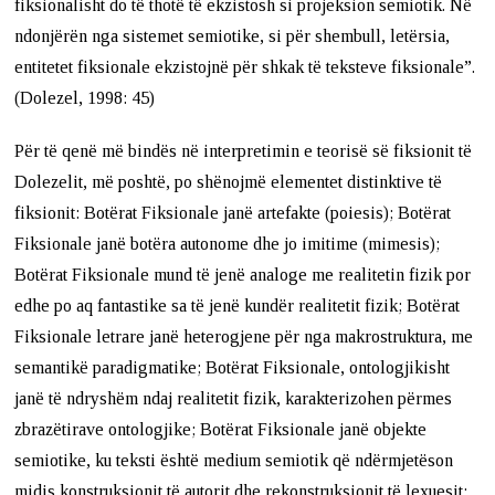
fiksionalisht do të thotë të ekzistosh si projeksion semiotik. Në
ndonjërën nga sistemet semiotike, si për shembull, letërsia,
entitetet fiksionale ekzistojnë për shkak të teksteve fiksionale”.
(Dolezel, 1998: 45)
Për të qenë më bindës në interpretimin e teorisë së fiksionit të
Dolezelit, më poshtë, po shënojmë elementet distinktive të
fiksionit: Botërat Fiksionale janë artefakte (poiesis); Botërat
Fiksionale janë botëra autonome dhe jo imitime (mimesis);
Botërat Fiksionale mund të jenë analoge me realitetin fizik por
edhe po aq fantastike sa të jenë kundër realitetit fizik; Botërat
Fiksionale letrare janë heterogjene për nga makrostruktura, me
semantikë paradigmatike; Botërat Fiksionale, ontologjikisht
janë të ndryshëm ndaj realitetit fizik, karakterizohen përmes
zbrazëtirave ontologjike; Botërat Fiksionale janë objekte
semiotike, ku teksti është medium semiotik që ndërmjetëson
midis konstruksionit të autorit dhe rekonstruksionit të lexuesit;