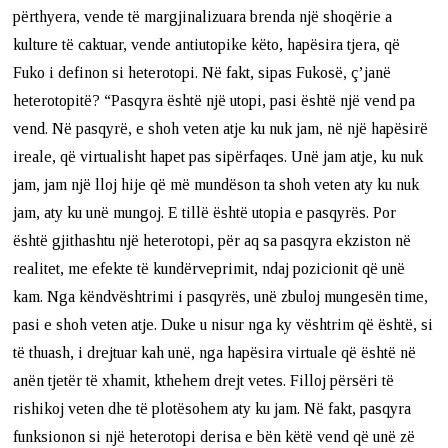
përthyera, vende të margjinalizuara brenda një shoqërie a
kulture të caktuar, vende antiutopike këto, hapësira tjera, që
Fuko i definon si heterotopi. Në fakt, sipas Fukosë, ç’janë
heterotopitë? “Pasqyra është një utopi, pasi është një vend pa
vend. Në pasqyrë, e shoh veten atje ku nuk jam, në një hapësirë
ireale, që virtualisht hapet pas sipërfaqes. Unë jam atje, ku nuk
jam, jam një lloj hije që më mundëson ta shoh veten aty ku nuk
jam, aty ku unë mungoj. E tillë është utopia e pasqyrës. Por
është gjithashtu një heterotopi, për aq sa pasqyra ekziston në
realitet, me efekte të kundërveprimit, ndaj pozicionit që unë
kam. Nga këndvështrimi i pasqyrës, unë zbuloj mungesën time,
pasi e shoh veten atje. Duke u nisur nga ky vështrim që është, si
të thuash, i drejtuar kah unë, nga hapësira virtuale që është në
anën tjetër të xhamit, kthehem drejt vetes. Filloj përsëri të
rishikoj veten dhe të plotësohem aty ku jam. Në fakt, pasqyra
funksionon si një heterotopi derisa e bën këtë vend që unë zë