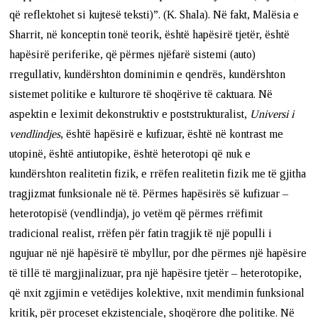
që reflektohet si kujtesë teksti)”. (K. Shala). Në fakt, Malësia e
Sharrit, në konceptin tonë teorik, është hapësirë tjetër, është
hapësirë periferike, që përmes njëfarë sistemi (auto)
rregullativ, kundërshton dominimin e qendrës, kundërshton
sistemet politike e kulturore të shoqërive të caktuara. Në
aspektin e leximit dekonstruktiv e poststrukturalist,
Universi i
vendlindjes
, është hapësirë e kufizuar, është në kontrast me
utopinë, është antiutopike, është heterotopi që nuk e
kundërshton realitetin fizik, e rrëfen realitetin fizik me të gjitha
tragjizmat funksionale në të. Përmes hapësirës së kufizuar –
heterotopisë (vendlindja), jo vetëm që përmes rrëfimit
tradicional realist, rrëfen për fatin tragjik të një populli i
ngujuar në një hapësirë të mbyllur, por dhe përmes një hapësire
të tillë të margjinalizuar, pra një hapësire tjetër – heterotopike,
që nxit zgjimin e vetëdijes kolektive, nxit mendimin funksional
kritik, për proceset ekzistenciale, shoqërore dhe politike. Në