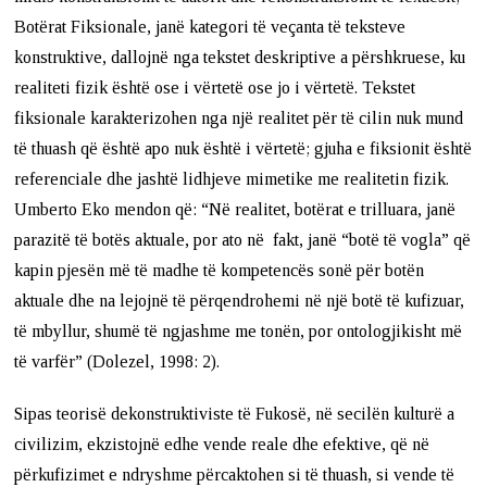
Botërat Fiksionale, janë kategori të veçanta të teksteve
konstruktive, dallojnë nga tekstet deskriptive a përshkruese, ku
realiteti fizik është ose i vërtetë ose jo i vërtetë. Tekstet
fiksionale karakterizohen nga një realitet për të cilin nuk mund
të thuash që është apo nuk është i vërtetë; gjuha e fiksionit është
referenciale dhe jashtë lidhjeve mimetike me realitetin fizik.
Umberto Eko mendon që: “Në realitet, botërat e trilluara, janë
parazitë të botës aktuale, por ato në fakt, janë “botë të vogla” që
kapin pjesën më të madhe të kompetencës sonë për botën
aktuale dhe na lejojnë të përqendrohemi në një botë të kufizuar,
të mbyllur, shumë të ngjashme me tonën, por ontologjikisht më
të varfër” (Dolezel, 1998: 2).
Sipas teorisë dekonstruktiviste të Fukosë, në secilën kulturë a
civilizim, ekzistojnë edhe vende reale dhe efektive, që në
përkufizimet e ndryshme përcaktohen si të thuash, si vende të