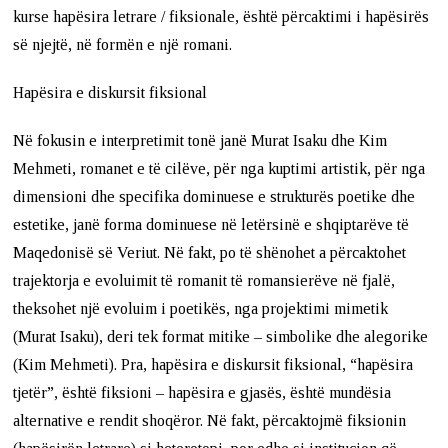
kurse hapësira letrare / fiksionale, është përcaktimi i hapësirës
së njejtë, në formën e një romani.
Hapësira e diskursit fiksional
Në fokusin e interpretimit tonë janë Murat Isaku dhe Kim
Mehmeti, romanet e të cilëve, për nga kuptimi artistik, për nga
dimensioni dhe specifika dominuese e strukturës poetike dhe
estetike, janë forma dominuese në letërsinë e shqiptarëve të
Maqedonisë së Veriut. Në fakt, po të shënohet a përcaktohet
trajektorja e evoluimit të romanit të romansierëve në fjalë,
theksohet një evoluim i poetikës, nga projektimi mimetik
(Murat Isaku), deri tek format mitike – simbolike dhe alegorike
(Kim Mehmeti). Pra, hapësira e diskursit fiksional, “hapësira
tjetër”, është fiksioni – hapësira e gjasës, është mundësia
alternative e rendit shoqëror.
Në fakt, përcaktojmë fiksionin