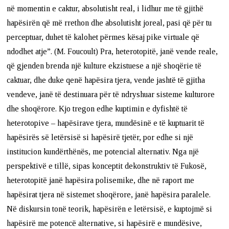
në momentin e caktur, absolutisht real, i lidhur me të gjithë
hapësirën që më rrethon dhe absolutisht joreal, pasi që për tu
perceptuar, duhet të kalohet përmes kësaj pike virtuale që
ndodhet atje”. (M. Foucoult) Pra, heterotopitë, janë vende reale,
që gjenden brenda një kulture ekzistuese a një shoqërie të
caktuar, dhe duke qenë hapësira tjera, vende jashtë të gjitha
vendeve, janë të destinuara për të ndryshuar sisteme kulturore
dhe shoqërore. Kjo tregon edhe kuptimin e dyfishtë të
heterotopive – hapësirave tjera, mundësinë e të kuptuarit të
hapësirës së letërsisë si hapësirë tjetër, por edhe si një
institucion kundërthënës, me potencial alternativ. Nga një
perspektivë e tillë, sipas konceptit dekonstruktiv të Fukosë,
heterotopitë janë hapësira polisemike, dhe në raport me
hapësirat tjera në sistemet shoqërore, janë hapësira paralele.
Në diskursin tonë teorik, hapësirën e letërsisë, e kuptojmë si
hapësirë me potencë alternative, si hapësirë e mundësive,