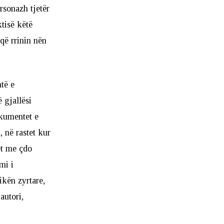
rsonazh tjetër
ktisë këtë
që rrinin nën
të e
 gjallësi
okumentet e
, në rastet kur
het me çdo
mi i
ikën zyrtare,
autori,