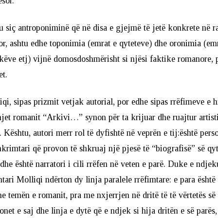
ësor.
tu siç antroponiminë që në disa e gjejmë të jetë konkrete në 
ësor, ashtu edhe toponimia (emrat e qyteteve) dhe oronimia (em
këve etj) vijnë domosdoshmërisht si njësi faktike romanore, p
t.
qi, sipas prizmit vetjak autorial, por edhe sipas rrëfimeve e hi
jet romanit “Arkivi…” synon për ta krijuar dhe ruajtur artist
 Kështu, autori merr rol të dyfishtë në veprën e tij:është perso
krimtari që provon të shkruaj një pjesë të “biografisë” së qyt
 dhe është narratori i cili rrëfen në veten e parë. Duke e ndjeku
tari Molliqi ndërton dy linja paralele rrëfimtare: e para është 
me temën e romanit, pra me nxjerrjen në dritë të të vërtetës së
net e saj dhe linja e dytë që e ndjek si hija dritën e së parës,