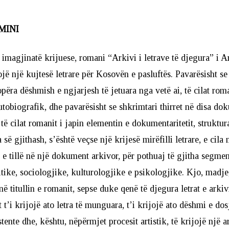
EMINI
magjinatë krijuese, romani “Arkivi i letrave të djegura” i Ar
ojë një kujtesë letrare për Kosovën e pasluftës. Pavarësisht se
përa dëshmish e ngjarjesh të jetuara nga vetë ai, të cilat roma
tobiografik, dhe pavarësisht se shkrimtari thirret në disa d
 të cilat romanit i japin elementin e dokumentaritetit, struktur
së gjithash, s’është veçse një krijesë mirëfilli letrare, e cila
i e tillë në një dokument arkivor, për pothuaj të gjitha segmen
itike, sociologjike, kulturologjike e psikologjike. Kjo, madje
ë titullin e romanit, sepse duke qenë të djegura letrat e arkivi
 t’i krijojë ato letra të munguara, t’i krijojë ato dëshmi e dos
ente dhe, kështu, nëpërmjet procesit artistik, të krijojë një ar