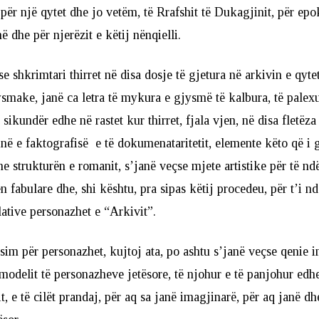
 për një qytet dhe jo vetëm, të Rrafshit të Dukagjinit, për epo
në dhe për njerëzit e këtij nënqielli.
e shkrimtari thirret në disa dosje të gjetura në arkivin e qyte
ysmake, janë ca letra të mykura e gjysmë të kalbura, të palex
ikundër edhe në rastet kur thirret, fjala vjen, në disa fletëza d
inë e faktografisë e të dokumenataritetit, elemente këto që i
e strukturën e romanit, s’janë veçse mjete artistike për të nd
n fabulare dhe, shi kështu, pra sipas këtij procedeu, për t’i nd
ative personazhet e “Arkivit”.
lasim për personazhet, kujtoj ata, po ashtu s’janë veçse qenie 
 modelit të personazheve jetësore, të njohur e të panjohur edh
it, e të cilët prandaj, për aq sa janë imagjinarë, për aq janë d