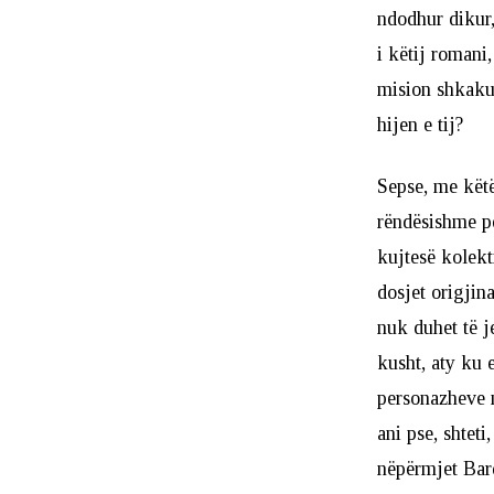
ndodhur dikur,
i këtij romani
mision shkaku 
hijen e tij?
Sepse, me këtë
rëndësishme pë
kujtesë kolekt
dosjet origjina
nuk duhet të je
kusht, aty ku 
personazheve n
ani pse, shteti
nëpërmjet Bard