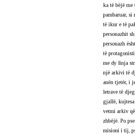
ka të bëjë me 
pambaruar, si 
të ikur e të p
personazhit sh
personazh ësht
të protagonisti
me dy linja str
një arkivi të d
anën tjetër, i 
letrave të dje
gjallë, kujtesa
vetmi arkiv që
zhbëjë. Po pse
misioni i tij,