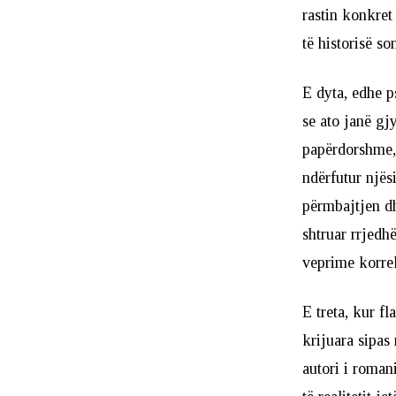
rastin konkret
të historisë so
E dyta, edhe ps
se ato janë gj
papërdorshme, s
ndërfutur njës
përmbajtjen dh
shtruar rrjedhë
veprime korrel
E treta, kur f
krijuara sipas
autori i roman