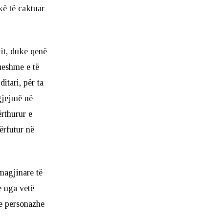
kë të caktuar
tit, duke qenë
ueshme e të
itari, për ta
 gjejmë në
ërthurur e
ërfutur në
imagjinare të
e nga vetë
he personazhe