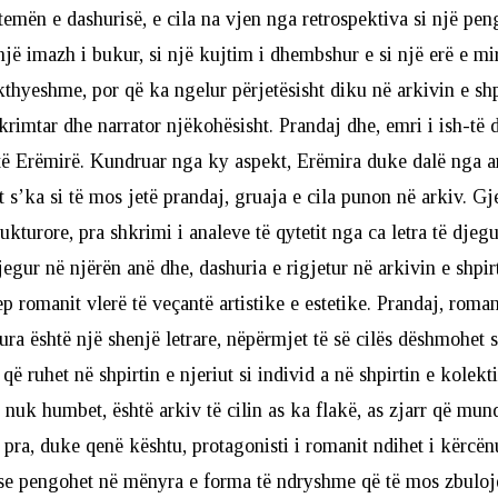
temën e dashurisë, e cila na vjen nga retrospektiva si një peng
një imazh i bukur, si një kujtim i dhembshur e si një erë e mi
akthyeshme, por që ka ngelur përjetësisht diku në arkivin e shpi
krimtar dhe narrator njëkohësisht. Prandaj dhe, emri i ish-të 
ë Erëmirë. Kundruar nga ky aspekt, Erëmira duke dalë nga ark
t s’ka si të mos jetë prandaj, gruaja e cila punon në arkiv. Gj
ukturore, pra shkrimi i analeve të qytetit nga ca letra të djeg
jegur në njërën anë dhe, dashuria e rigjetur në arkivin e shpir
jep romanit vlerë të veçantë artistike e estetike. Prandaj, roman
gura është një shenjë letrare, nëpërmjet të së cilës dëshmohet 
 që ruhet në shpirtin e njeriut si individ a në shpirtin e kolektiv
 nuk humbet, është arkiv të cilin as ka flakë, as zjarr që mund
 pra, duke qenë kështu, protagonisti i romanit ndihet i kërcë
 pse pengohet në mënyra e forma të ndryshme që të mos zbulojë