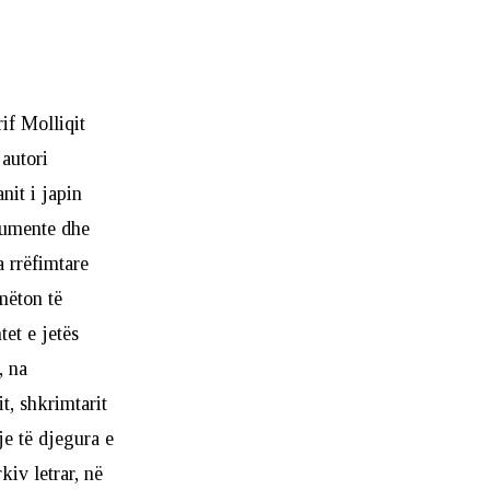
if Molliqit
 autori
nit i japin
okumente dhe
a rrëfimtare
 mëton të
tet e jetës
, na
t, shkrimtarit
je të djegura e
kiv letrar, në