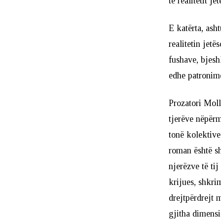
të realitetit jet
E katërta, ash
realitetin jet
fushave, bjesh
edhe patronime
Prozatori Molli
tjerëve nëpërm
tonë kolektive.
roman është sh
njerëzve të tij
krijues, shkrim
drejtpërdrejt 
gjitha dimensio