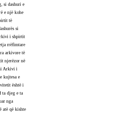
, si dashuri e
rë e një kohe
rtit të
dashurës si
ivi i shpirtit
etja rrëfimtare
ura arkivore të
tit njerëzor në
i Arkivi i
se kujtesa e
itetit është i
 ta djeg e ta
nuar nga
 atë që kishte