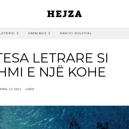
LETËRSI
OMNIBUS
ARKIVI DIGJITAL
TESA LETRARE SI
HMI E NJË KOHE
APRIL 22, 2024
LIBËR