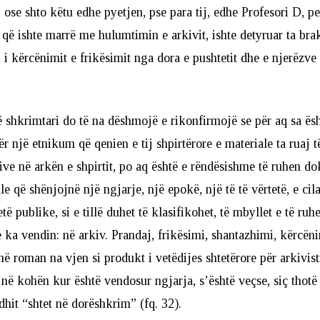
 ose shto këtu edhe pyetjen, pse para tij, edhe Profesori D, pe
, që ishte marrë me hulumtimin e arkivit, ishte detyruar ta bra
i kërcënimit e frikësimit nga dora e pushtetit dhe e njerëzve 
 shkrimtari do të na dëshmojë e rikonfirmojë se për aq sa ësh
r një etnikum që qenien e tij shpirtërore e materiale ta ruaj të
ive në arkën e shpirtit, po aq është e rëndësishme të ruhen d
le që shënjojnë një ngjarje, një epokë, një të të vërtetë, e cila
të publike, si e tillë duhet të klasifikohet, të mbyllet e të ru
e ka vendin: në arkiv. Prandaj, frikësimi, shantazhimi, kërcëni
ë roman na vjen si produkt i vetëdijes shtetërore për arkivist
, në kohën kur është vendosur ngjarja, s’është veçse, siç thotë 
hit “shtet në dorëshkrim” (fq. 32).