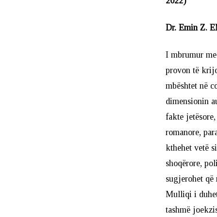
2022)
Dr. Emin Z. 
I mbrumur me i
provon të krij
mbështet në co
dimensionin au
fakte jetësore,
romanore, para 
kthehet vetë s
shoqërore, pol
sugjerohet që n
Mulliqi i duhet
tashmë joekzist