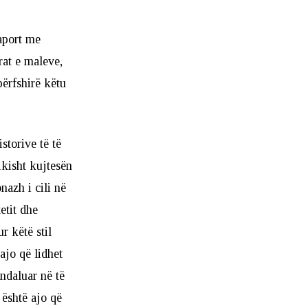
raport me
rat e maleve,
ërfshirë këtu
storive të të
ikisht kujtesën
nazh i cili në
etit dhe
r këtë stil
ajo që lidhet
 ndaluar në të
 është ajo që