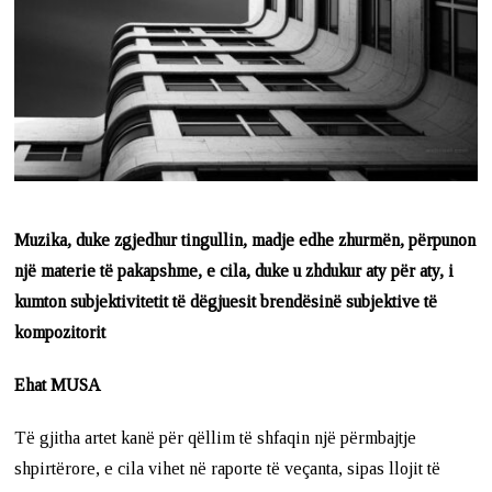
Muzika, duke zgjedhur tingullin, madje edhe zhurmën, përpunon
një materie të pakapshme, e cila, duke u zhdukur aty për aty, i
kumton subjektivitetit të dëgjuesit brendësinë subjektive të
kompozitorit
Ehat MUSA
Të gjitha artet kanë për qëllim të shfaqin një përmbajtje
shpirtërore, e cila vihet në raporte të veçanta, sipas llojit të