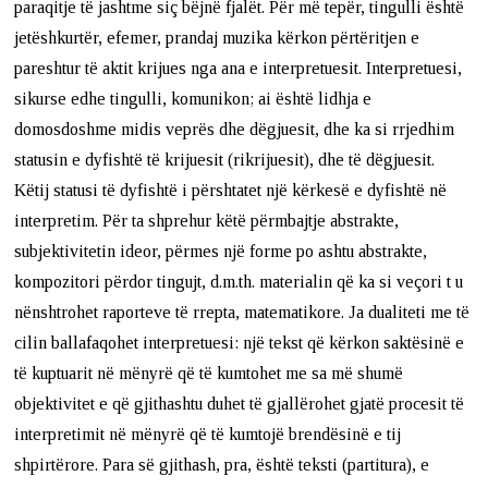
paraqitje të jashtme siç bëjnë fjalët. Për më tepër, tingulli është
jetëshkurtër, efemer, prandaj muzika kërkon përtëritjen e
pareshtur të aktit krijues nga ana e interpretuesit. Interpretuesi,
sikurse edhe tingulli, komunikon; ai është lidhja e
domosdoshme midis veprës dhe dëgjuesit, dhe ka si rrjedhim
statusin e dyfishtë të krijuesit (rikrijuesit), dhe të dëgjuesit.
Këtij statusi të dyfishtë i përshtatet një kërkesë e dyfishtë në
interpretim. Për ta shprehur këtë përmbajtje abstrakte,
subjektivitetin ideor, përmes një forme po ashtu abstrakte,
kompozitori përdor tingujt, d.m.th. materialin që ka si veçori t u
nënshtrohet raporteve të rrepta, matematikore. Ja dual
iteti me të
cilin ballafaqohet interpretuesi: një tekst që kërkon saktësinë e
të kuptuarit në mënyrë që të kumtohet me sa më shumë
objektivitet e që gjithashtu duhet të gjallërohet gjatë procesit të
interpretimit në mënyrë që të kumtojë brendësinë e tij
shpirtërore. Para së gjithash, pra, është teksti (partitura), e