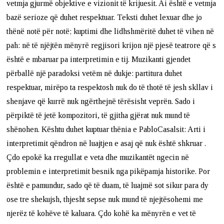
vetmja gjurmë objektive e vizionit të krijuesit. Ai është e vetmja
bazë serioze që duhet respektuar. Teksti duhet lexuar dhe jo
thënë notë për notë; kuptimi dhe lidhshmëritë duhet të vihen në
pah: në të njëjtën mënyrë regjisori krijon një pjesë teatrore që s
është e mbaruar pa interpretimin e tij. Muzikanti gjendet
përballë një paradoksi vetëm në dukje: partitura duhet
respektuar, mirëpo ta respektosh nuk do të thotë të jesh skllav i
shenjave që kurrë nuk ngërthejnë tërësisht veprën. Sado i
përpiktë të jetë kompozitori, të gjitha gjërat nuk mund të
shënohen. Kështu duhet kuptuar thënia e PabloCasalsit: Arti i
interpretimit qëndron në luajtjen e asaj që nuk është shkruar .
Çdo epokë ka rregullat e veta dhe muzikantët ngecin në
problemin e interpretimit besnik nga pikëpamja historike. Por
është e pamundur, sado që të duam, të luajmë sot sikur para dy
ose tre shekujsh, thjesht sepse nuk mund të njejtësohemi me
njerëz të kohëve të kaluara. Çdo kohë ka mënyrën e vet të