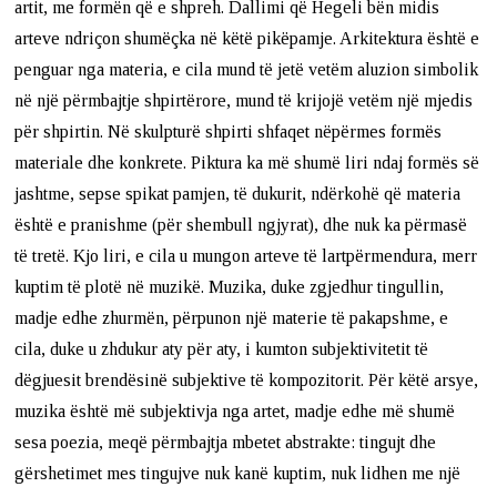
artit, me formën që e shpreh. Dallimi që Hegeli bën midis
arteve ndriçon shumëçka në këtë pikëpamje. Arkitektura është e
penguar nga materia, e cila mund të jetë vetëm aluzion simbolik
në një përmbajtje shpirtërore, mund të krijojë vetëm një mjedis
për shpirtin. Në skulpturë shpirti shfaqet nëpërmes formës
materiale dhe konkrete. Piktura ka më shumë liri ndaj formës së
jashtme, sepse spikat pamjen, të dukurit, ndërkohë që materia
është e pranishme (për shembull ngjyrat), dhe nuk ka përmasë
të tretë. Kjo liri, e cila u mungon arteve të lartpërmendura, merr
kuptim të plotë në muzikë. Muzika, duke zgjedhur tingullin,
madje edhe zhurmën, përpunon një materie të pakapshme, e
cila, duke u zhdukur aty për aty, i kumton subjektivitetit të
dëgjuesit brendësinë subjektive të kompozitorit. Për këtë arsye,
muzika është më subjektivja nga artet, madje edhe më shumë
sesa poezia, meqë përmbajtja mbetet abstrakte: tingujt dhe
gërshetimet mes tingujve nuk kanë kuptim, nuk lidhen me një