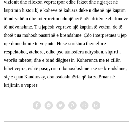
vizionit dhe rilexon veprat (por edhe faktet dhe ngjarjet në
kuptimin historik) e kohëve të kaluara duke u dhënë një kuptim
të ndryshëm dhe interpreton ndonjëherë nën dritën e zbulimeve
të mëvonshme. T u japësh veprave një kuptim të vetëm, do të
thotë t ua mohosh pasurinë e brendshme. Çdo interpretues u jep
një domethënie të veçantë. Nëse struktura themelore
respektohet, atëherë, edhe pse atmosfera ndryshon, shpirti i
veprës mbetet, dhe e bind dëgjuesin. Koherenca me të cilën
luhet vepra, është pasqyrim i domosdoshmërisë së brendshme,
siç e quan Kandinsky, domosdoshmëria që ka zotëruar në
krijimin e veprës.