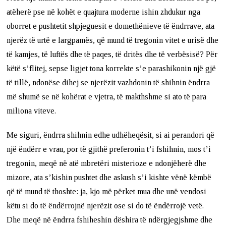
atëherë pse në kohët e quajtura moderne ishin zhdukur nga
oborret e pushtetit shpjeguesit e domethënieve të ëndrrave, ata
njerëz të urtë e largpamës, që mund të tregonin vitet e urisë dhe
të kamjes, të luftës dhe të paqes, të dritës dhe të verbësisë? Për
këtë s’flitej, sepse ligjet tona korrekte s’e parashikonin një gjë
të tillë, ndonëse dihej se njerëzit vazhdonin të shihnin ëndrra
më shumë se në kohërat e vjetra, të makthshme si ato të para
miliona viteve.
Me siguri, ëndrra shihnin edhe udhëheqësit, si ai perandori që
një ëndërr e vrau, por të gjithë preferonin t’i fshihnin, mos t’i
tregonin, meqë në atë mbretëri misterioze e ndonjëherë dhe
mizore, ata s’kishin pushtet dhe askush s’i kishte vënë këmbë
që të mund të thoshte: ja, kjo më përket mua dhe unë vendosi
këtu si do të ëndërrojnë njerëzit ose si do të ëndërrojë vetë.
Dhe meqë në ëndrra fshiheshin dëshira të ndërgjegjshme dhe