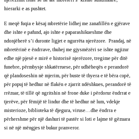
hierarki e as pushtet.
E meqë fuqia e kësaj mbretërie lidhej me zanafillën e gjërave
dhe ishte e pafund, ajo ishte e paparashikueshme dhe
ndonjëherë s’i duronte ligjet e ngurrëta njerëzore. Prandaj, në
mbretërinë e ëndrrave, thuhej me gjysmëzëri se ishte ngjizur
edhe një pjesë e mirë e historisë njerëzore, tregime për ditë
funebre, përmbysje shkatërruese, për udhëheqës e perandorë
që plandoseshin në mjerim, për buste të thyera e të bëra copë,
për popuj të hedhur në flakën e zjarrit ndëshkues, perandorë të
rrëzuar, të tillë që ngritshin në frone duke i përdorur ëndrrat e
tjerëve, për fëmijë të lindur dhe të hedhur në lum, vdekje
misterioze, biblioteka të djegura, viruse…dhe ëndrra e
përhershme për një dashuri të pastër si loti e lajme të gëzuara
si në një mëngjes të bukur pranveror.