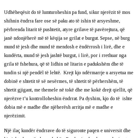
Udhëheqësit do të lumturoheshin pa fund, sikur njerëzit të mos
shihnin ëndrra fare ose së paku ato të ishin të arsyeshme,
përbrenda litarit të pushtetit, atyre grilave të pavërejtura, që
janë ndonjëherë më të këqija se grilat e burgut. Sepse, në burg
mund të jesh dhe mund të mendosh e ëndërrosh i lirë, dhe e
kundërta, mund të jesh jashtë burgut, i lirë, por i rrethuar nga
grila të fshehura, që të lidhin në litarin e padukshëm dhe të
tundin si një pendël të lehtë. Krejt kjo ndërmarrje u arsyetua me
dobinë e shtetit të së nesërmes, të shtetit të përhershëm, të
shtetit gjigant, me themele në tokë dhe me kokë drejt qiellit, që
njerëzve t’u kontrolloheshin ëndrrat. Pa dyshim, kjo do të ishte
dobia më e madhe dhe njëherësh arritja më e madhe e
njerëzimit.
Një ilaç kundër ëndrrave do të siguronte paqen e universit dhe