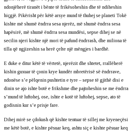
ndonjëherë tiranët i bënte të frikësoheshin dhe të ndiheshin
hiçgjë. Pikërisht për këtë arsye mund të thuhej se planeti Tokë
kishte më shumë ëndrra sesa njerëz, më shumë ëndrra sesa
hapësirë, më shumë ëndrra sesa mundësi, sepse dihej se në
secilin njeri kishte një mori të pafund ëndrrash, dhe miliona të
tilla që ngjizeshin sa herë çelte një mëngjes i bardhë.
E duke e ditur këtë të vërtetë, njerëzit dhe shtetet, rrallëherë
kishin guxuar të çonin krye kundër mbretërisë së ëndrrave,
ndonëse s’e pëlqenin pushtetin e tyre – sepse të gjithë disi e
dinin se ajo ishte botë e frikshme dhe pajtoheshin se me ëndrra
s’mund të luftohej, ose, ishte e kotë të luftohej, sepse, ato të
godisnin kur s’e prisje fare.
Dihej mirë se çdokush që kishte tentuar të sillej me kryeneçësi
me këtë botë, e kishte pësuar keq, ashtu siç e kishte pësuar keq