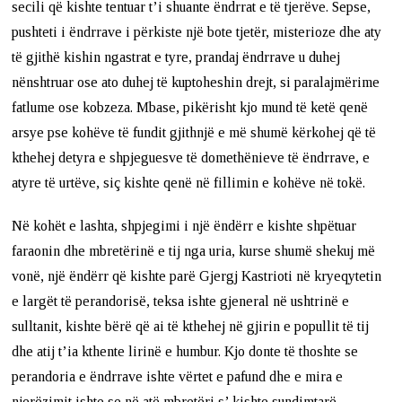
secili që kishte tentuar t’i shuante ëndrrat e të tjerëve. Sepse,
pushteti i ëndrrave i përkiste një bote tjetër, misterioze dhe aty
të gjithë kishin ngastrat e tyre, prandaj ëndrrave u duhej
nënshtruar ose ato duhej të kuptoheshin drejt, si paralajmërime
fatlume ose kobzeza. Mbase, pikërisht kjo mund të ketë qenë
arsye pse kohëve të fundit gjithnjë e më shumë kërkohej që të
kthehej detyra e shpjeguesve të domethënieve të ëndrrave, e
atyre të urtëve, siç kishte qenë në fillimin e kohëve në tokë.
Në kohët e lashta, shpjegimi i një ëndërr e kishte shpëtuar
faraonin dhe mbretërinë e tij nga uria, kurse shumë shekuj më
vonë, një ëndërr që kishte parë Gjergj Kastrioti në kryeqytetin
e largët të perandorisë, teksa ishte gjeneral në ushtrinë e
sulltanit, kishte bërë që ai të kthehej në gjirin e popullit të tij
dhe atij t’ia kthente lirinë e humbur. Kjo donte të thoshte se
perandoria e ëndrrave ishte vërtet e pafund dhe e mira e
njerëzimit ishte se në atë mbretëri s’ kishte sundimtarë,