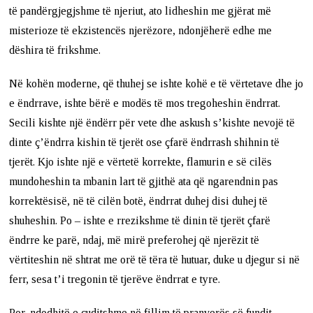
të pandërgjegjshme të njeriut, ato lidheshin me gjërat më
misterioze të ekzistencës njerëzore, ndonjëherë edhe me
dëshira të frikshme.
Në kohën moderne, që thuhej se ishte kohë e të vërtetave dhe jo
e ëndrrave, ishte bërë e modës të mos tregoheshin ëndrrat.
Secili kishte një ëndërr për vete dhe askush s’kishte nevojë të
dinte ç’ëndrra kishin të tjerët ose çfarë ëndrrash shihnin të
tjerët. Kjo ishte një e vërtetë korrekte, flamurin e së cilës
mundoheshin ta mbanin lart të gjithë ata që ngarendnin pas
korrektësisë, në të cilën botë, ëndrrat duhej disi duhej të
shuheshin. Po – ishte e rrezikshme të dinin të tjerët çfarë
ëndrre ke parë, ndaj, më mirë preferohej që njerëzit të
vërtiteshin në shtrat me orë të tëra të hutuar, duke u djegur si në
ferr, sesa t’i tregonin të tjerëve ëndrrat e tyre.
Por, ndodhitë e çuditshme në fillim të pranverës së fundit,