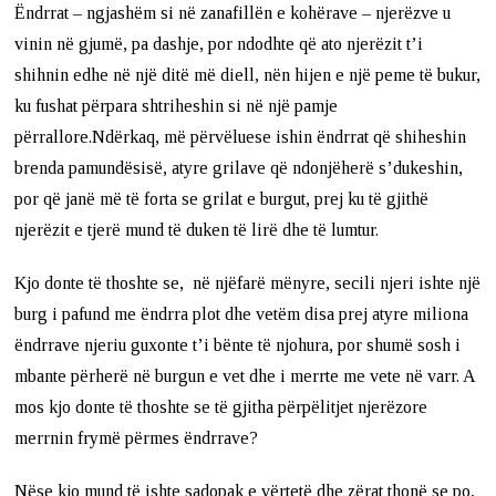
Ëndrrat – ngjashëm si në zanafillën e kohërave – njerëzve u
vinin në gjumë, pa dashje, por ndodhte që ato njerëzit t’i
shihnin edhe në një ditë më diell, nën hijen e një peme të bukur,
ku fushat përpara shtriheshin si në një pamje
përrallore.Ndërkaq, më përvëluese ishin ëndrrat që shiheshin
brenda pamundësisë, atyre grilave që ndonjëherë s’dukeshin,
por që janë më të forta se grilat e burgut, prej ku të gjithë
njerëzit e tjerë mund të duken të lirë dhe të lumtur.
Kjo donte të thoshte se, në njëfarë mënyre, secili njeri ishte një
burg i pafund me ëndrra plot dhe vetëm disa prej atyre miliona
ëndrrave njeriu guxonte t’i bënte të njohura, por shumë sosh i
mbante përherë në burgun e vet dhe i merrte me vete në varr. A
mos kjo donte të thoshte se të gjitha përpëlitjet njerëzore
merrnin frymë përmes ëndrrave?
Nëse kjo mund të ishte sadopak e vërtetë dhe zërat thonë se po,