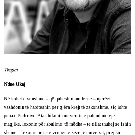
Tregim
Ndue Ukaj
Në kohët e vonshme – që quheshin moderne – njerëzit
vazhdonin të habiteshin për gjëra krejt të zakonshme, siç ishte
puna e ëndrrave. Ata shikonin universin e pafund me yje
magjikë, lexonin për zbulime të mëdha – të tillat thuhej se ishin
shumë – lexonin për atë vrimën e zezë të universit, prej ku