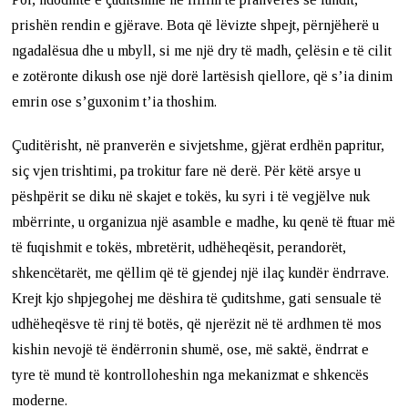
prishën rendin e gjërave. Bota që lëvizte shpejt, përnjëherë u
ngadalësua dhe u mbyll, si me një dry të madh, çelësin e të cilit
e zotëronte dikush ose një dorë lartësish qiellore, që s’ia dinim
emrin ose s’guxonim t’ia thoshim.
Çuditërisht, në pranverën e sivjetshme, gjërat erdhën papritur,
siç vjen trishtimi, pa trokitur fare në derë. Për këtë arsye u
pëshpërit se diku në skajet e tokës, ku syri i të vegjëlve nuk
mbërrinte, u organizua një asamble e madhe, ku qenë të ftuar më
të fuqishmit e tokës, mbretërit, udhëheqësit, perandorët,
shkencëtarët, me qëllim që të gjendej një ilaç kundër ëndrrave.
Krejt kjo shpjegohej me dëshira të çuditshme, gati sensuale të
udhëheqësve të rinj të botës, që njerëzit në të ardhmen të mos
kishin nevojë të ëndërronin shumë, ose, më saktë, ëndrrat e
tyre të mund të kontrolloheshin nga mekanizmat e shkencës
moderne.