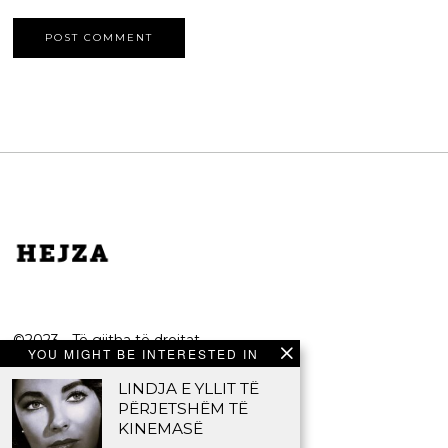
©2023 - Të gjitha të drejtat
YOU MIGHT BE INTERESTED IN
e rezervuara.
LINDJA E YLLIT TË
HEJZA
PËRJETSHËM TË
KINEMASË