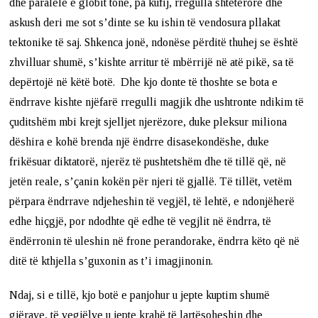
dhe paralele e globit tonë, pa kufij, rregulla shtetërore dhe
askush deri me sot s’dinte se ku ishin të vendosura pllakat
tektonike të saj. Shkenca jonë, ndonëse përditë thuhej se është
zhvilluar shumë, s’kishte arritur të mbërrijë në atë pikë, sa të
depërtojë në këtë botë. Dhe kjo donte të thoshte se bota e
ëndrrave kishte njëfarë rregulli magjik dhe ushtronte ndikim të
çuditshëm mbi krejt sjelljet njerëzore, duke pleksur miliona
dëshira e kohë brenda një ëndrre disasekondëshe, duke
frikësuar diktatorë, njerëz të pushtetshëm dhe të tillë që, në
jetën reale, s’çanin kokën për njeri të gjallë. Të tillët, vetëm
përpara ëndrrave ndjeheshin të vegjël, të lehtë, e ndonjëherë
edhe hiçgjë, por ndodhte që edhe të vegjlit në ëndrra, të
ëndërronin të uleshin në frone perandorake, ëndrra këto që në
ditë të kthjella s’guxonin as t’i imagjinonin.
Ndaj, si e tillë, kjo botë e panjohur u jepte kuptim shumë
gjërave, të vegjëlve u jepte krahë të lartësoheshin dhe