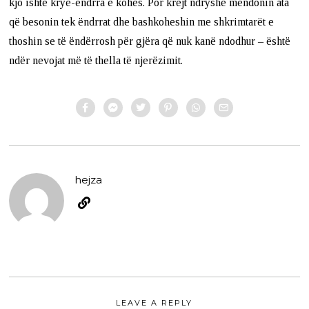
kjo ishte krye-ëndrra e kohës. Por krejt ndryshe mendonin ata
që besonin tek ëndrrat dhe bashkoheshin me shkrimtarët e
thoshin se të ëndërrosh për gjëra që nuk kanë ndodhur – është
ndër nevojat më të thella të njerëzimit.
hejza
LEAVE A REPLY