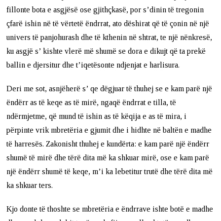
fillonte bota e asgjësë ose gjithçkasë, por s’dinin të tregonin
çfarë ishin në të vërtetë ëndrrat, ato dëshirat që të çonin në një
univers të panjohurash dhe të kthenin në shtrat, te një nënkresë,
ku asgjë s’ kishte vlerë më shumë se dora e dikujt që ta prekë
ballin e djersitur dhe t’iqetësonte ndjenjat e harlisura.
Deri me sot, asnjëherë s’ qe dëgjuar të thuhej se e kam parë një
ëndërr as të keqe as të mirë, ngaqë ëndrrat e tilla, të
ndërmjetme, që mund të ishin as të këqija e as të mira, i
përpinte vrik mbretëria e gjumit dhe i hidhte në baltën e madhe
të harresës. Zakonisht thuhej e kundërta: e kam parë një ëndërr
shumë të mirë dhe tërë dita më ka shkuar mirë, ose e kam parë
një ëndërr shumë të keqe, m’i ka lebetitur trutë dhe tërë dita më
ka shkuar ters.
Kjo donte të thoshte se mbretëria e ëndrrave ishte botë e madhe