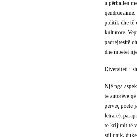
u përballën me
qëndrueshme. S
politik dhe të 
kulturore. Vep
padrejtësitë d
dhe mbetet një
Diversiteti i 
Një nga aspekt
të autorëve që
përveç poetë j
letrarë), para
të krijimit të 
stil unik, duke