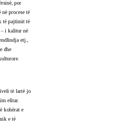
rsinë, por
ë në procese të
 të pajtimit të
– i kalitur në
ndlindja etj.,
ie dhe
kulturore.
eli të lartë jo
im elitar.
në kohërat e
nik e të