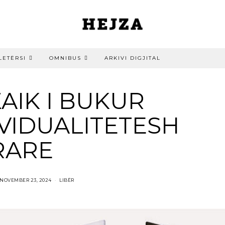
LETËRSI
OMNIBUS
ARKIVI DIGJITAL
AIK I BUKUR
IVIDUALITETESH
RARE
NOVEMBER 23, 2024
LIBËR