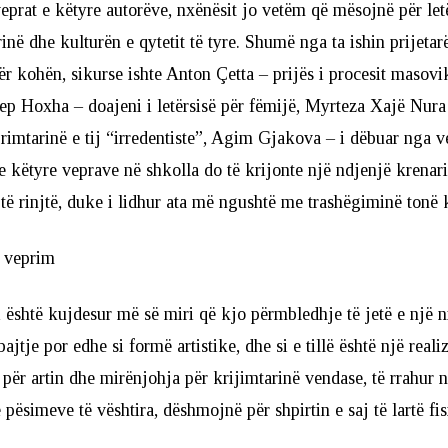
prat e këtyre autorëve, nxënësit jo vetëm që mësojnë për letë
inë dhe kulturën e qytetit të tyre. Shumë nga ta ishin prijetar
r kohën, sikurse ishte Anton Çetta – prijës i procesit masovik
p Hoxha – doajeni i letërsisë për fëmijë, Myrteza Xajë Nura 
rimtarinë e tij “irredentiste”, Agim Gjakova – i dëbuar nga ve
a e këtyre veprave në shkolla do të krijonte një ndjenjë krenar
 të rinjtë, duke i lidhur ata më ngushtë me trashëgiminë tonë 
r veprim
i është kujdesur më së miri që kjo përmbledhje të jetë e një niv
jtje por edhe si formë artistike, dhe si e tillë është një realiz
 për artin dhe mirënjohja për krijimtarinë vendase, të rrahur 
pësimeve të vështira, dëshmojnë për shpirtin e saj të lartë fis