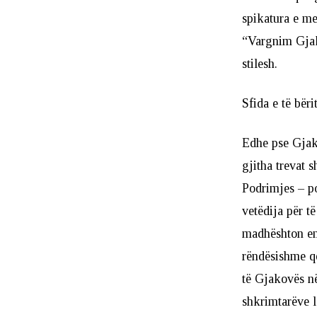
spikatura e me
“Vargnim Gjako
stilesh.
Sfida e të bërit
Edhe pse Gjako
gjitha trevat s
Podrimjes – p
vetëdija për t
madhështon em
rëndësishme që
të Gjakovës në
shkrimtarëve 