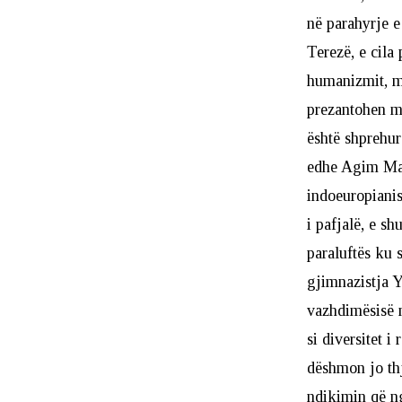
në parahyrje e
Terezë, e cila
humanizmit, me
prezantohen më
është shprehur
edhe Agim Mala
indoeuropianis
i pafjalë, e sh
paraluftës ku 
gjimnazistja Y
vazhdimësisë n
si diversitet i
dëshmon jo thj
ndikimin që ng