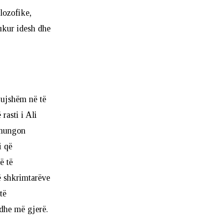
ilozofike,
ukur idesh dhe
bujshëm në të
rasti i Ali
 mungon
i që
ë të
të shkrimtarëve
të
dhe më gjerë.