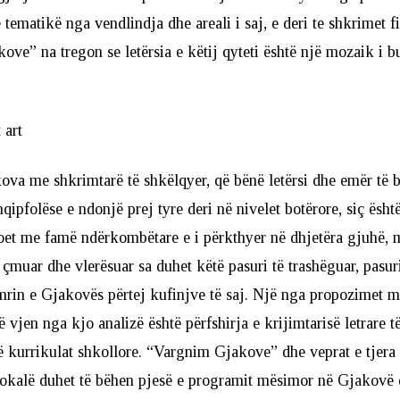
 tematikë nga vendlindja dhe areali i saj, e deri te shkrimet f
ve” na tregon se letërsia e këtij qyteti është një mozaik i b
 art
va me shkrimtarë të shkëlqyer, që bënë letërsi dhe emër të 
hqipfolëse e ndonjë prej tyre deri në nivelet botërore, siç është 
oet me famë ndërkombëtare e i përkthyer në dhjetëra gjuhë,
ë çmuar dhe vlerësuar sa duhet këtë pasuri të trashëguar, pasur
rin e Gjakovës përtej kufinjve të saj. Një nga propozimet m
 vjen nga kjo analizë është përfshirja e krijimtarisë letrare 
 kurrikulat shkollore. “Vargnim Gjakove” dhe veprat e tjera 
lokalë duhet të bëhen pjesë e programit mësimor në Gjakovë 