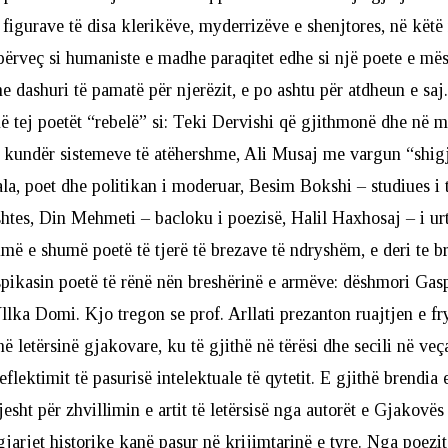
 figurave të disa klerikëve, myderrizëve e shenjtores, në këtë
 përveç si humaniste e madhe paraqitet edhe si një poete e mës
 dashuri të pamatë për njerëzit, e po ashtu për atdheun e saj.
 tej poetët “rebelë” si: Teki Dervishi që gjithmonë dhe në m
 kundër sistemeve të atëhershme, Ali Musaj me vargun “shigj
, poet dhe politikan i moderuar, Besim Bokshi – studiues i 
htes, Din Mehmeti – bacloku i poezisë, Halil Haxhosaj – i urt
umë e shumë poetë të tjerë të brezave të ndryshëm, e deri te br
spikasin poetë të rënë nën breshërinë e armëve: dëshmori Gas
llka Domi. Kjo tregon se prof. Arllati prezanton ruajtjen e f
ë letërsinë gjakovare, ku të gjithë në tërësi dhe secili në veça
 reflektimit të pasurisë intelektuale të qytetit. E gjithë brendia e
esht për zhvillimin e artit të letërsisë nga autorët e Gjakovës
jarjet historike kanë pasur në krijimtarinë e tyre. Nga poezit