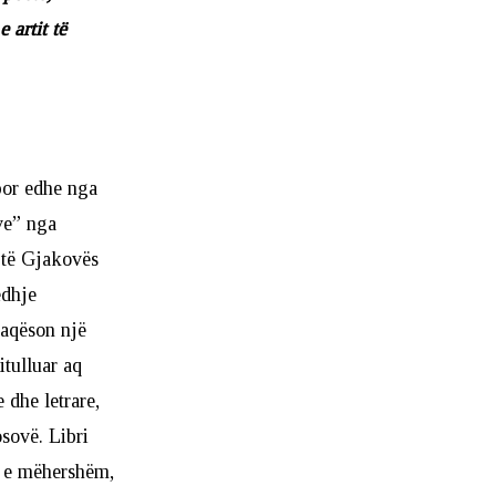
 artit të
por edhe nga
ve” nga
it të Gjakovës
edhje
faqëson një
itulluar aq
 dhe letrare,
sovë. Libri
t e mëhershëm,