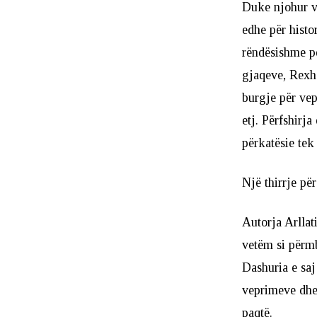
Duke njohur ve
edhe për histor
rëndësishme pë
gjaqeve, Rexhe
burgje për vep
etj. Përfshirj
përkatësie tek
Një thirrje pë
Autorja Arllat
vetëm si përmba
Dashuria e saj
veprimeve dhe 
paqtë.