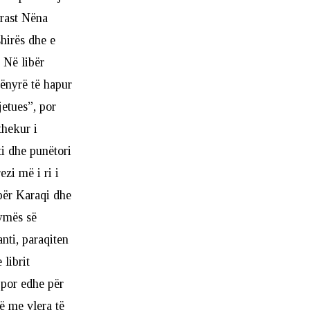
 rast Nëna
hirës dhe e
 Në libër
ënyrë të hapur
etues”, por
thekur i
i dhe punëtori
ezi më i ri i
për Karaqi dhe
rymës së
nti, paraqiten
 librit
 por edhe për
ë me vlera të