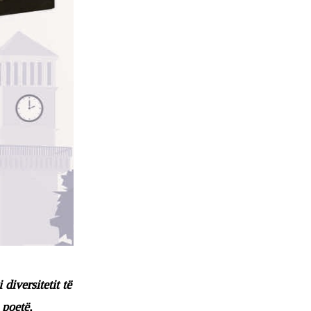
iversitetit të
 poetë,