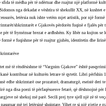
 sfida të mëdha për të ndërtuar dhe ruajtur një platformë kult
idomos nga dekadat e vështira të shekullit XX, në kushtet e 
censurës, letërsia nuk ishte vetëm mjet artistik, por një formë
rimtarët/shkrimtarët e Gjakovës përdorën fuqinë e fjalës për t
he për të frymëzuar brezat e ardhshëm. Ky libër na kujton se le
 formë e fuqishme për të ruajtur gjuhën, identitetin dhe lirin
shkrimtarëve
et më të rëndësishme të “Vargnim Gjakove” është pasqyrimi i
 kanë kontribuar në kulturën letrare të qytetit. Libri përfshin 
anë edhe shkrimtarë ose prozatorë, dramaturgë, eseistë deri te
prirë nga disa poezi të përfaqësuesve fetarë, që dëshmojnë për l
vargjeve në shekuj më parë. Secili prej tyre sjell një zë të ve
 pasuruar më tej letërsinë shqiptare. Vihet re si një gjetje e rr