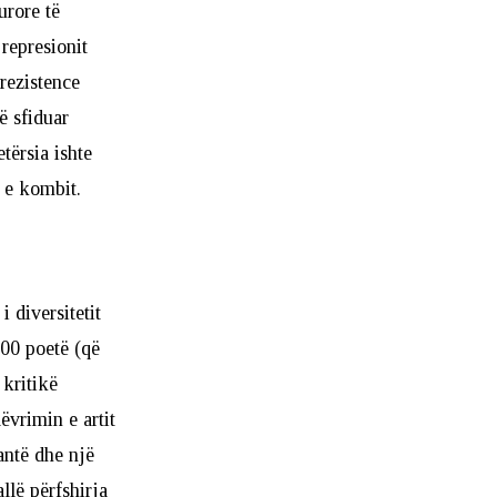
urore të
represionit
 rezistence
ë sfiduar
tërsia ishte
ë e kombit.
 diversitetit
100 poetë (që
 kritikë
ëvrimin e artit
çantë dhe një
allë përfshirja