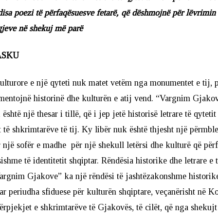
disa poezi të përfaqësuesve fetarë, që dëshmojnë për lëvrimin e
rgjeve në shekuj më parë
ASKU
lturore e një qyteti nuk matet vetëm nga monumentet e tij, 
mentojnë historinë dhe kulturën e atij vend. “Vargnim Gjako
është një thesar i tillë, që i jep jetë historisë letrare të qytet
t të shkrimtarëve të tij. Ky libër nuk është thjesht një përmbl
r një sofër e madhe për një shekull letërsi dhe kulturë që për
ishme të identitetit shqiptar. Rëndësia historike dhe letrare e t
“Vargnim Gjakove” ka një rëndësi të jashtëzakonshme historike
r periudha sfiduese për kulturën shqiptare, veçanërisht në Ko
pjekjet e shkrimtarëve të Gjakovës, të cilët, që nga shekuj