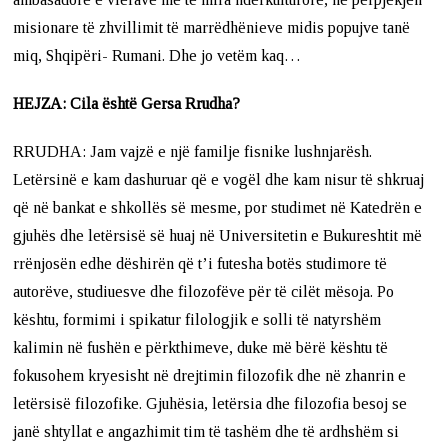
misionare të zhvillimit të marrëdhënieve midis popujve tanë
miq, Shqipëri- Rumani. Dhe jo vetëm kaq…
HEJZA: Cila është Gersa Rrudha?
RRUDHA: Jam vajzë e një familje fisnike lushnjarësh.
Letërsinë e kam dashuruar që e vogël dhe kam nisur të shkruaj
që në bankat e shkollës së mesme, por studimet në Katedrën e
gjuhës dhe letërsisë së huaj në Universitetin e Bukureshtit më
rrënjosën edhe dëshirën që t’i futesha botës studimore të
autorëve, studiuesve dhe filozofëve për të cilët mësoja. Po
kështu, formimi i spikatur filologjik e solli të natyrshëm
kalimin në fushën e përkthimeve, duke më bërë kështu të
fokusohem kryesisht në drejtimin filozofik dhe në zhanrin e
letërsisë filozofike. Gjuhësia, letërsia dhe filozofia besoj se
janë shtyllat e angazhimit tim të tashëm dhe të ardhshëm si