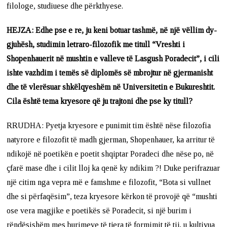
filologe, studiuese dhe përkthyese.
HEJZA:
Edhe pse e re, ju keni botuar tashmë, në një vëllim dy-
gjuhësh, studimin letraro-filozofik me titull “Vreshti i
Shopenhauerit në mushtin e valleve të Lasgush Poradecit”, i cili
ishte vazhdim i temës së diplomës së mbrojtur në gjermanisht
dhe të vlerësuar shkëlqyeshëm në Universitetin e Bukureshtit.
Cila është tema kryesore që ju trajtoni dhe pse ky titull?
RRUDHA: Pyetja kryesore e punimit tim është nëse filozofia
natyrore e filozofit të madh gjerman, Shopenhauer, ka arritur të
ndikojë në poetikën e poetit shqiptar Poradeci dhe nëse po, në
çfarë mase dhe i cilit lloj ka qenë ky ndikim ?! Duke perifrazuar
një citim nga vepra më e famshme e filozofit, “Bota si vullnet
dhe si përfaqësim”, teza kryesore kërkon të provojë që “mushti
ose vera magjike e poetikës së Poradecit, si një burim i
rëndësishëm mes burimeve të tjera të formimit të tij, u kultivua