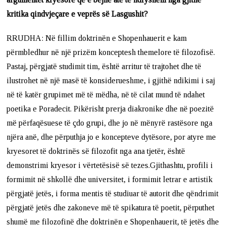
kritika qindvjeçare e veprës së Lasgushit?
RRUDHA: Në fillim doktrinën e Shopenhauerit e kam
përmbledhur në një prizëm konceptesh themelore të filozofisë.
Pastaj, përgjatë studimit tim, është arritur të trajtohet dhe të
ilustrohet në një masë të konsiderueshme, i gjithë ndikimi i saj
në të katër grupimet më të mëdha, në të cilat mund të ndahet
poetika e Poradecit. Pikërisht prerja diakronike dhe në poezitë
më përfaqësuese të çdo grupi, dhe jo në mënyrë rastësore nga
njëra anë, dhe përputhja jo e koncepteve dytësore, por atyre me
kryesoret të doktrinës së filozofit nga ana tjetër, është
demonstrimi kryesor i vërtetësisë së tezes.Gjithashtu, profili i
formimit në shkollë dhe universitet, i formimit letrar e artistik
përgjatë jetës, i forma mentis të studiuar të autorit dhe qëndrimit
përgjatë jetës dhe zakoneve më të spikatura të poetit, përputhet
shumë me filozofinë dhe doktrinën e Shopenhauerit, të jetës dhe