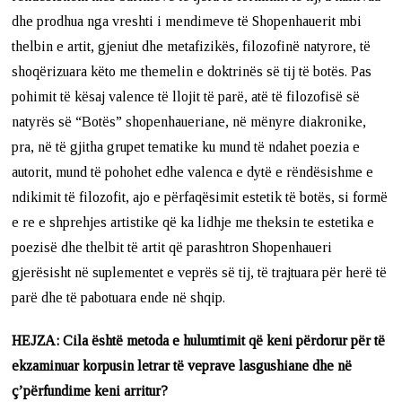
dhe prodhua nga vreshti i mendimeve të Shopenhauerit mbi
thelbin e artit, gjeniut dhe metafizikës, filozofinë natyrore, të
shoqërizuara këto me themelin e doktrinës së tij të botës. Pas
pohimit të kësaj valence të llojit të parë, atë të filozofisë së
natyrës së “Botës” shopenhaueriane, në mënyre diakronike,
pra, në të gjitha grupet tematike ku mund të ndahet poezia e
autorit, mund të pohohet edhe valenca e dytë e rëndësishme e
ndikimit të filozofit, ajo e përfaqësimit estetik të botës, si formë
e re e shprehjes artistike që ka lidhje me theksin te estetika e
poezisë dhe thelbit të artit që parashtron Shopenhaueri
gjerësisht në suplementet e veprës së tij, të trajtuara për herë të
parë dhe të pabotuara ende në shqip.
HEJZA: Cila është metoda e hulumtimit që keni përdorur për të
ekzaminuar korpusin letrar të veprave lasgushiane dhe në
ç’përfundime keni arritur?