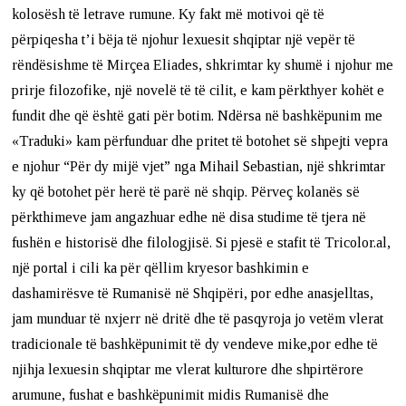
kolosësh të letrave rumune. Ky fakt më motivoi që të
përpiqesha t’i bëja të njohur lexuesit shqiptar një vepër të
rëndësishme të Mirçea Eliades, shkrimtar ky shumë i njohur me
prirje filozofike, një novelë të të cilit, e kam përkthyer kohët e
fundit dhe që është gati për botim. Ndërsa në bashkëpunim me
«Traduki» kam përfunduar dhe pritet të botohet së shpejti vepra
e njohur “Për dy mijë vjet” nga Mihail Sebastian, një shkrimtar
ky që botohet për herë të parë në shqip. Përveç kolanës së
përkthimeve jam angazhuar edhe në disa studime të tjera në
fushën e historisë dhe filologjisë. Si pjesë e stafit të Tricolor.al,
një portal i cili ka për qëllim kryesor bashkimin e
dashamirësve të Rumanisë në Shqipëri, por edhe anasjelltas,
jam munduar të nxjerr në dritë dhe të pasqyroja jo vetëm vlerat
tradicionale të bashkëpunimit të dy vendeve mike,por edhe të
njihja lexuesin shqiptar me vlerat kulturore dhe shpirtërore
arumune, fushat e bashkëpunimit midis Rumanisë dhe