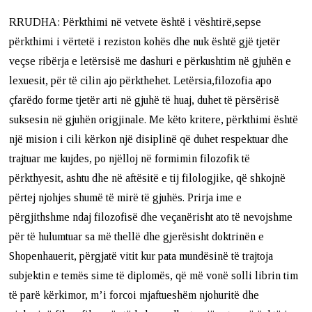
RRUDHA: Përkthimi në vetvete është i vështirë,sepse
përkthimi i vërtetë i reziston kohës dhe nuk është gjë tjetër
veçse ribërja e letërsisë me dashuri e përkushtim në gjuhën e
lexuesit, për të cilin ajo përkthehet. Letërsia,filozofia apo
çfarëdo forme tjetër arti në gjuhë të huaj, duhet të përsërisë
suksesin në gjuhën origjinale. Me këto kritere, përkthimi është
një mision i cili kërkon një disiplinë që duhet respektuar dhe
trajtuar me kujdes, po njëlloj në formimin filozofik të
përkthyesit, ashtu dhe në aftësitë e tij filologjike, që shkojnë
përtej njohjes shumë të mirë të gjuhës. Prirja ime e
përgjithshme ndaj filozofisë dhe veçanërisht ato të nevojshme
për të hulumtuar sa më thellë dhe gjerësisht doktrinën e
Shopenhauerit, përgjatë vitit kur pata mundësinë të trajtoja
subjektin e temës sime të diplomës, që më vonë solli librin tim
të parë kërkimor, m’i forcoi mjaftueshëm njohuritë dhe