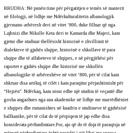
RRUDHA: Në punën time për përgatitjen e temës së masterit
në filologji, në lidhje me Ndërkulturalitetin albanologjik
gjermano-arbëresh deri në vitet ‘800, duke filluar që nga
Lajbnizi dhe Nikolle Keta deri te Kamarda dhe Majeri, kam
gjetur dhe studiuar thellësisht historinë e zhvillimit të
dialekteve të gjuhës shqipe, historinë e shkollave të para
shqipe dhe të alfabeteve të shqipes, e në përgjithësi për
raportet e gjuhës shqipe dhe historisë me shkollën
albanologjike të arbëreshëve në vitet ‘800, për të cilat kam
shkruar disa artikuj, të cilët i kam paraqitur përjashtimisht për
“Hejzën”. Ndërkaq, kam nisur edhe një studim të veçantë dhe
goxha angazhues nga ana akademike në lidhje me marrëdhëniet
e shqipes dhe rumanishtes në kuadrin e studimeve të gjuhësisë
ballkanike, për të cilat do të përpiqem të jap edhe disa
konsiderata përfundimtare.Por, ajo që do të doja të paraqisja në
mënyrë përfundimtare është projekti i një libri me sprova