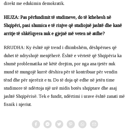
direkt me edukimin demokratik.
HEJZA: Pas përfundimit të studimeve, do të kthehesh në
Shqipëri, pasi shumica e të rinjve që studiojnë jashtë dhe kanë
arritje të shkëlqyera nuk e gjejnë më veten në atdhe?
RRUDHA: Ky është një trend i dhimbshëm, dëshpërues që
duhet të ndryshojë menjëherë. Është e vërtetë që Shqipëria ka
shumë problematika në këtë drejtim, por nga ana tjetër nuk
mund të mungojë kurrë dëshira për të kontribuar për vendin
tënd dhe për njerëzit e tu. Do të doja që edhe në jetën time
studimore të ndërtoja një urë midis botës shqiptare dhe asaj
jashtë Shqipërisë. Tek e fundit, ndërtimi i urave është zanati më
fisnik i njeriut.