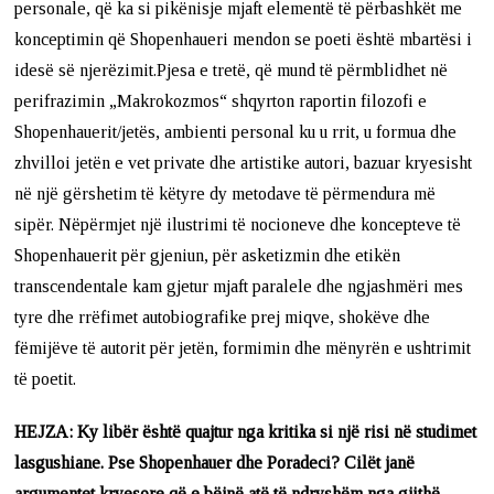
personale, që ka si pikënisje mjaft elementë të përbashkët me
konceptimin që Shopenhaueri mendon se poeti është mbartësi i
idesë së njerëzimit.Pjesa e tretë, që mund të përmblidhet në
perifrazimin „Makrokozmos“ shqyrton raportin filozofi e
Shopenhauerit/jetës, ambienti personal ku u rrit, u formua dhe
zhvilloi jetën e vet private dhe artistike autori, bazuar kryesisht
në një gërshetim të këtyre dy metodave të përmendura më
sipër. Nëpërmjet një ilustrimi të nocioneve dhe koncepteve të
Shopenhauerit për gjeniun, për asketizmin dhe etikën
transcendentale kam gjetur mjaft paralele dhe ngjashmëri mes
tyre dhe rrëfimet autobiografike prej miqve, shokëve dhe
fëmijëve të autorit për jetën, formimin dhe mënyrën e ushtrimit
të poetit.
HEJZA:
Ky libër është quajtur nga kritika si një risi në studimet
lasgushiane.
Pse Shopenhauer dhe Poradeci? Cilët janë
argumentet kryesore që e bëjnë atë të ndryshëm nga gjithë