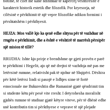
botime, të cilët më kanë ndihmuar të kapërcej vështirësitë e
karakterit historik estetik dhe filozofik. Por kryesorja, në
cilësinë e përkthimit të një vepre filozofike ndikon formimi i
përshtatshëm i përkthyesit.
HEJZA: Mos vallë kjo ka qenë edhe shtysa për të vazhduar në
rrugën e përkthimit, dhe a është e vështirë të marrësh përsipër
një mision të tillë?
RRUDHA: Ishte kjo prirje e brendshme qe gjeti provën e parë
te përkthimi i Hegelit, ajo që më drejtoi të vazhdoja më pas me
letërsinë rumune, relativisht pak të njohur në Shqipëri. Dëshira
për këtë letërsi lindi si pasojë e lidhjes sime të fortë
emocionale me Bukureshtin dhe Rumaninë gjatë qëndrimit tim
si studente këtu për pesë vite rresht. I detyrohesha moralisht
gjuhës rumune të studiuar gjatë këtyre viteve, për të dhënë edhe
unë kontributin tim si përkthyese e veprave të një plejade