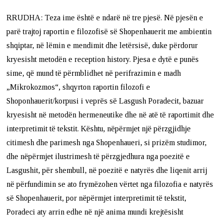
RRUDHA: Teza ime është e ndarë në tre pjesë. Në pjesën e
parë trajtoj raportin e filozofisë së Shopenhauerit me ambientin
shqiptar, në lëmin e mendimit dhe letërsisë, duke përdorur
kryesisht metodën e reception history. Pjesa e dytë e punës
sime, që mund të përmblidhet në perifrazimin e madh
„Mikrokozmos“, shqyrton raportin filozofi e
Shoponhauerit/korpusi i veprës së Lasgush Poradecit, bazuar
kryesisht në metodën hermeneutike dhe në atë të raportimit dhe
interpretimit të tekstit. Kështu, nëpërmjet një përzgjidhje
citimesh dhe parimesh nga Shopenhaueri, si prizëm studimor,
dhe nëpërmjet ilustrimesh të përzgjedhura nga poezitë e
Lasgushit, për shembull, në poezitë e natyrës dhe liqenit arrij
në përfundimin se ato frymëzohen vërtet nga filozofia e natyrës
së Shopenhauerit, por nëpërmjet interpretimit të tekstit,
Poradeci aty arrin edhe në një anima mundi krejtësisht