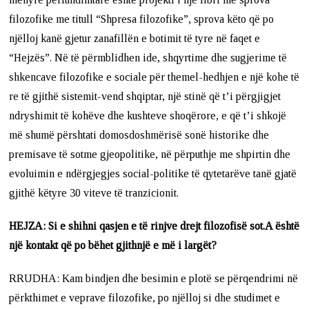
filozofike me titull “Shpresa filozofike”, sprova këto që po
njëlloj kanë gjetur zanafillën e botimit të tyre në faqet e
“Hejzës”. Në të përmblidhen ide, shqyrtime dhe sugjerime të
shkencave filozofike e sociale për themel-hedhjen e një kohe të
re të gjithë sistemit-vend shqiptar, një stinë që t’i përgjigjet
ndryshimit të kohëve dhe kushteve shoqërore, e që t’i shkojë
më shumë përshtati domosdoshmërisë sonë historike dhe
premisave të sotme gjeopolitike, në përputhje me shpirtin dhe
evoluimin e ndërgjegjes social-politike të qytetarëve tanë gjatë
gjithë këtyre 30 viteve të tranzicionit.
HEJZA: Si e shihni qasjen e të rinjve drejt filozofisë sot.A është
një kontakt që po bëhet gjithnjë e më i largët?
RRUDHA: Kam bindjen dhe besimin e plotë se përqendrimi në
përkthimet e veprave filozofike, po njëlloj si dhe studimet e