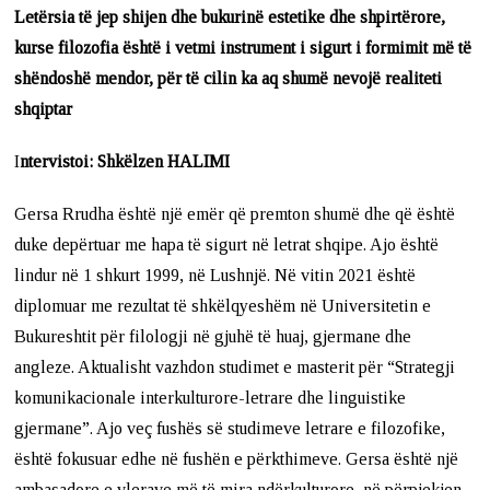
Letërsia të jep shijen dhe bukurinë estetike dhe shpirtërore,
kurse filozofia është i vetmi instrument i sigurt i formimit më të
shëndoshë mendor, për të cilin ka aq shumë nevojë realiteti
shqiptar
I
ntervistoi: Shkëlzen HALIMI
Gersa Rrudha është një emër që premton shumë dhe që është
duke depërtuar me hapa të sigurt në letrat shqipe. Ajo është
lindur në 1 shkurt 1999, në Lushnjë. Në vitin 2021 është
diplomuar me rezultat të shkëlqyeshëm në Universitetin e
Bukureshtit për filologji në gjuhë të huaj, gjermane dhe
angleze. Aktualisht vazhdon studimet e masterit për “Strategji
komunikacionale interkulturore-letrare dhe linguistike
gjermane”. Ajo veç fushës së studimeve letrare e filozofike,
është fokusuar edhe në fushën e përkthimeve. Gersa është një
ambasadore e vlerave më të mira ndërkulturore, në përpjekjen