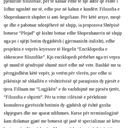
pjekurinë filozofike, për të kaluar edhe te një autor që është i
lidhur ngushtë me të, edhe pse në kahun e kundërt. Filozofia e
Shopenhauerit shquhet si anti-hegeliane. Për këtë arsye, meqë
qe dhe e pabotuar ndonjëherë në shqip, ia propozova Shtëpisë
botuese “Plejad” që kishte botuar edhe Shopenhauerin në shqip
nga po i njëjti botim dygjuhësh ( gjermanisht-italisht), edhe
projektin e veprës kryesore të Hegelit “Enciklopedia e
shkencave filozofike”. Kjo enciklopedi përbëhet nga tri vepra
që mund të qëndrojnë shumë mirë edhe më vete. Bashkë me ta
përzgjodhëm këtë vepër, jo vetëm për vlerën, por edhe si
pikënisje në shkallën e vështirësisë që paraqisnin dy pjesët e
tjera. Filluam me “Logjikën” e do vazhdojmë me pjesën tjetër,
“Filozofia e shpirtit”. Për ta rritur cilësinë e përkthimit
konsultova gjerësisht botimin dy-gjuhësh që është goxha
shpjegues dhe me aparat ndihmues. Kurse për terminologjinë
kam diskutuar gjatë me botuesit që janë të specializuar në këto