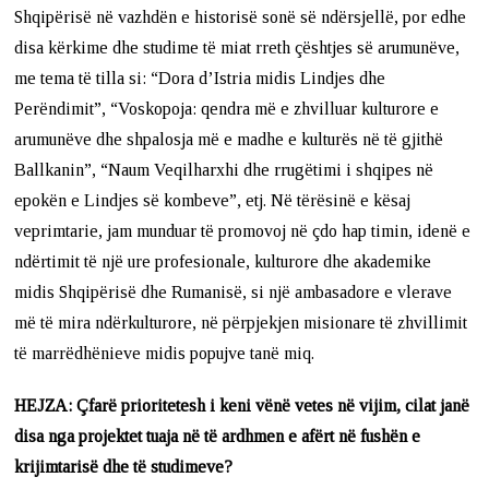
Shqipërisë në vazhdën e historisë sonë së ndërsjellë, por edhe
disa kërkime dhe studime të miat rreth çështjes së arumunëve,
me tema të tilla si: “Dora d’Istria midis Lindjes dhe
Perëndimit”, “Voskopoja: qendra më e zhvilluar kulturore e
arumunëve dhe shpalosja më e madhe e kulturës në të gjithë
Ballkanin”, “Naum Veqilharxhi dhe rrugëtimi i shqipes në
epokën e Lindjes së kombeve”, etj. Në tërësinë e kësaj
veprimtarie, jam munduar të promovoj në çdo hap timin, idenë e
ndërtimit të një ure profesionale, kulturore dhe akademike
midis Shqipërisë dhe Rumanisë, si një ambasadore e vlerave
më të mira ndërkulturore, në përpjekjen misionare të zhvillimit
të marrëdhënieve midis popujve tanë miq.
HEJZA: Çfarë prioritetesh i keni vënë vetes në vijim, cilat janë
disa nga projektet tuaja në të ardhmen e afërt në fushën e
krijimtarisë dhe të studimeve?