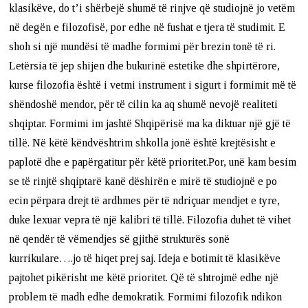
klasikëve, do t’i shërbejë shumë të rinjve që studiojnë jo vetëm
në degën e filozofisë, por edhe në fushat e tjera të studimit. E
shoh si një mundësi të madhe formimi për brezin tonë të ri.
Letërsia të jep shijen dhe bukurinë estetike dhe shpirtërore,
kurse filozofia është i vetmi instrument i sigurt i formimit më të
shëndoshë mendor, për të cilin ka aq shumë nevojë realiteti
shqiptar. Formimi im jashtë Shqipërisë ma ka diktuar një gjë të
tillë. Në këtë këndvështrim shkolla jonë është krejtësisht e
paplotë dhe e papërgatitur për këtë prioritet.Por, unë kam besim
se të rinjtë shqiptarë kanë dëshirën e mirë të studiojnë e po
ecin përpara drejt të ardhmes për të ndriçuar mendjet e tyre,
duke lexuar vepra të një kalibri të tillë. Filozofia duhet të vihet
në qendër të vëmendjes së gjithë strukturës sonë
kurrikulare….jo të hiqet prej saj. Ideja e botimit të klasikëve
pajtohet pikërisht me këtë prioritet. Që të shtrojmë edhe një
problem të madh edhe demokratik. Formimi filozofik ndikon