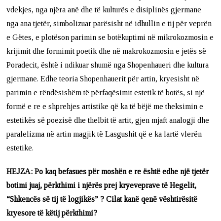
vdekjes, nga njëra anë dhe të kulturës e disiplinës gjermane
nga ana tjetër, simbolizuar parësisht në idhullin e tij për veprën
e Gëtes, e plotëson parimin se botëkuptimi në mikrokozmosin e
krijimit dhe formimit poetik dhe në makrokozmosin e jetës së
Poradecit, është i ndikuar shumë nga Shopenhaueri dhe kultura
gjermane. Edhe teoria Shopenhauerit për artin, kryesisht në
parimin e rëndësishëm të përfaqësimit estetik të botës, si një
formë e re e shprehjes artistike që ka të bëjë me theksimin e
estetikës së poezisë dhe thelbit të artit, gjen mjaft analogji dhe
paralelizma në artin magjik të Lasgushit që e ka lartë vlerën
estetike.
HEJZA: Po kaq befasues për moshën e re është edhe një tjetër
botimi juaj, përkthimi i njërës prej kryeveprave të Hegelit,
“Shkencës së tij të logjikës” ? Cilat kanë qenë vështirësitë
kryesore të këtij përkthimi?