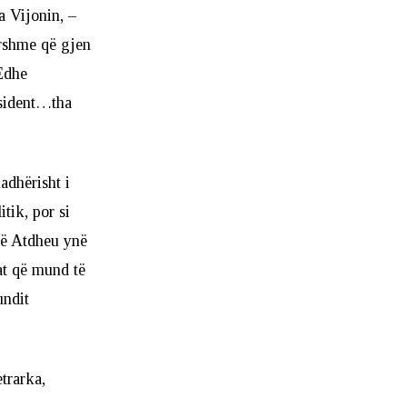
a Vijonin, –
ershme që gjen
 Edhe
sident…tha
adhërisht i
tik, por si
që Atdheu ynë
at që mund të
undit
trarka,