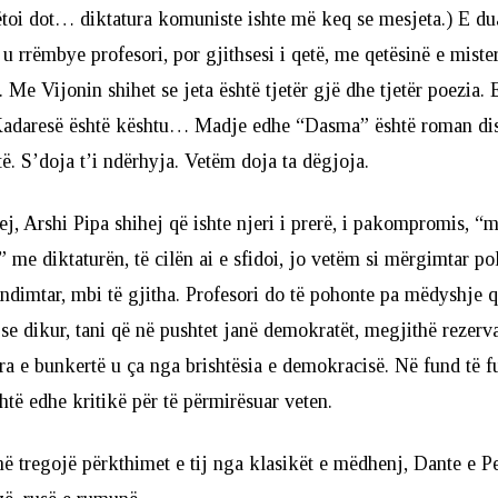
ëtoi dot… diktatura komuniste ishte më keq se mesjeta.) E du
u rrëmbye profesori, por gjithsesi i qetë, me qetësinë e mist
. Me Vijonin shihet se jeta është tjetër gjë dhe tjetër poezia.
 Kadaresë është kështu… Madje edhe “Dasma” është roman di
të. S’doja t’i ndërhyja. Vetëm doja ta dëgjoja.
ej, Arshi Pipa shihej që ishte njeri i prerë, i pakompromis, “m
me diktaturën, të cilën ai e sfidoi, jo vetëm si mërgimtar poli
ndimtar, mbi të gjitha. Profesori do të pohonte pa mëdyshje 
se dikur, tani që në pushtet janë demokratët, megjithë rezerv
ra e bunkertë u ça nga brishtësia e demokracisë. Në fund të f
të edhe kritikë për të përmirësuar veten.
ë tregojë përkthimet e tij nga klasikët e mëdhenj, Dante e Pe