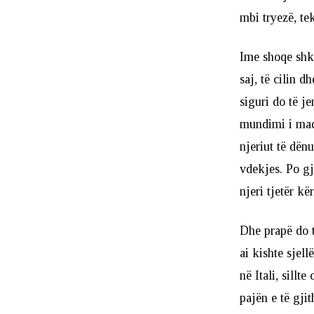
mbi tryezë, te
Ime shoqe shkr
saj, të cilin d
siguri do të j
mundimi i mad
njeriut të dën
vdekjes. Po gj
njeri tjetër kë
Dhe prapë do t
ai kishte sjel
në Itali, sillt
pajën e të gji