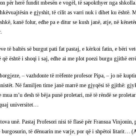
on për herë fundit mbesën e vogël, të sapokthyer nga shkolla
këvuajtësin e gjyshit, të cilit as varri nuk i dihet ku është. 
shkë, kanë folur, edhe pa e ditur se kush janë, atje, në kënetë
.
ve të baltës së burgut pati fat pastaj, e kërkoi fatin, e bëri vet
që është i shoqi i saj, edhe ai me plot poezi burgu gjithë errës
borgjeze, – vazhdonte të rrëfente profesor Pipa, – jo në kupt
istët. Në familjen time janë marrë me gjyqësi të gjithë: gjy
e mua m’u desh të bëja punë proletari, më të rëndë se proletar
 quaj universitet…
tova unë. Pastaj Profesori nisi të flasë për Fransua Vinjonin, 
 burgosurin, të dënuarin me varje, por që i shpëtoi litarit… (