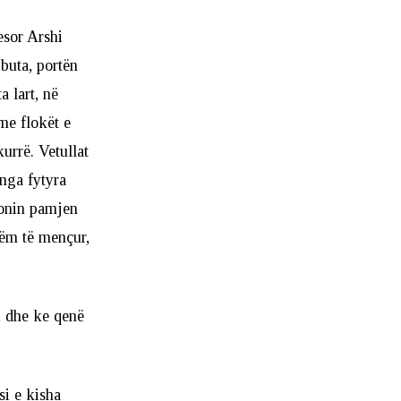
esor Arshi
 buta, portën
a lart, në
 me flokët e
urrë. Vetullat
 nga fytyra
izonin pamjen
zëm të mençur,
ri dhe ke qenë
si e kisha