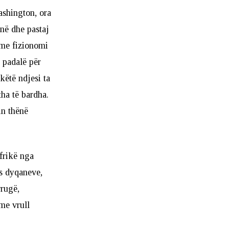
Washington, ora
në dhe pastaj
 me fizionomi
ë padalë për
këtë ndjesi ta
tha të bardha.
in thënë
frikë nga
as dyqaneve,
rrugë,
me vrull