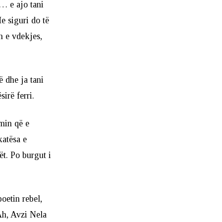
… e ajo tani
Me siguri do të
n e vdekjes,
ë dhe ja tani
irë ferri.
imin që e
katësa e
ët. Po burgut i
poetin rebel,
Ah, Avzi Nela