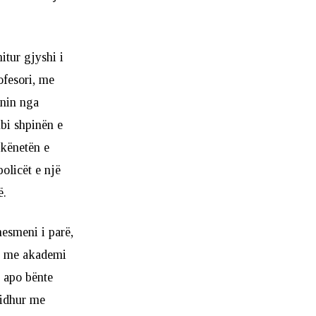
itur gjyshi i
ofesori, me
inin nga
bi shpinën e
 kënetën e
olicët e një
ë.
esmeni i parë,
dhe me akademi
e apo bënte
 lidhur me