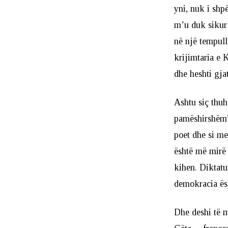
yni, nuk i shp
m’u duk sikur 
në një tempull
krijimtaria e
dhe heshti gja
Ashtu siç thuh
pamëshirshëm” 
poet dhe si me
është më mirë 
kihen. Diktatu
demokracia ësh
Dhe deshi të m