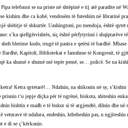
 Pipa telefonoi se na priste në shtëpinë e tij atë paradite në 
e kishim dhe ca kohë, vendosëm të futeshim në librarinë pra
jë shëtitje të shkurtër. Uashingtoni, po mendoja, është qytet
ne: s’ka qiellgërvishtës, siç është përfytyrimi i shqiptarëve t
sheh blerime kudo, rrugë të pastra e qetësi të bardhë. Mbase 
e Bardhë, Kapitoli, Bibliotekat e famshme të Kongresit, të gji
 që ka shumë e shumë më tepër pemë, se… policë. Se na kish
etra! Ketra qytetarë!… Ndalnin, na shikonin në sy, s’kishin 
e prisnin t’u jepje diçka për të ngrënë, biskota, shiteshin enk
ndnin bishtin e madh e të bukur si të argjendtë, dilnin dhe në 
ë veturave të ndalura, endeshin, ktheheshin pas, u ngjiteshin 
t e di se ç’kërkonin.