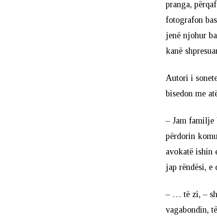
pranga, përqaf
fotografon bash
jenë njohur ba
kanë shpresuar
Autori i sonete
bisedon me atë 
– Jam familje 
përdorin komun
avokatë ishin 
jap rëndësi, e
– … të zi, – sh
vagabondin, të