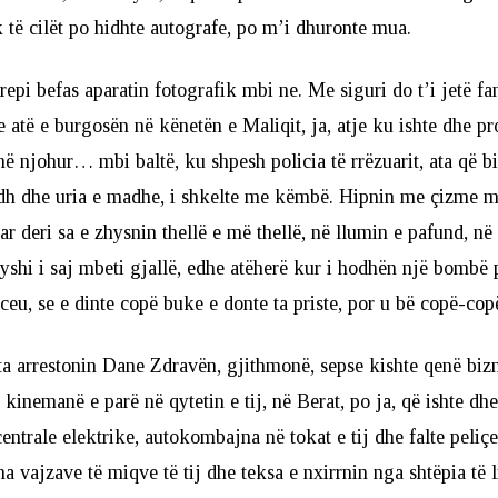
k të cilët po hidhte autografe, po m’i dhuronte mua.
epi befas aparatin fotografik mbi ne. Me siguri do t’i jetë fan
he atë e burgosën në kënetën e Maliqit, ja, atje ku ishte dhe pr
enë njohur… mbi baltë, ku shpesh policia të rrëzuarit, ata që b
h dhe uria e madhe, i shkelte me këmbë. Hipnin me çizme m
uar deri sa e zhysnin thellë e më thellë, në llumin e pafund, në
yshi i saj mbeti gjallë, edhe atëherë kur i hodhën një bombë p
rceu, se e dinte copë buke e donte ta priste, por u bë copë-cop
a arrestonin Dane Zdravën, gjithmonë, sepse kishte qenë bizn
lë kinemanë e parë në qytetin e tij, në Berat, po ja, që ishte 
e centrale elektrike, autokombajna në tokat e tij dhe falte peliç
tha vajzave të miqve të tij dhe teksa e nxirrnin nga shtëpia të