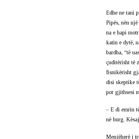
Edhe ne tani p
Pipës, nën një
na e hapi motr
katin e dytë, n
bardha, “të ua
çuditërisht të
fisnikërisht g
disi skeptike 
por gjithsesi 
– E di emrin t
në burg. Kësaj
Menjëherë i tr