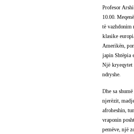
Profesor Arshi
10.00. Meqenës
të vazhdonim n
klasike europia
Amerikën, por 
japin Shtëpia 
Një kryeqytet
ndryshe.
Dhe sa shumë k
njerëzit, madj
afroheshin, tu
vraponin posht
pemëve, një zo