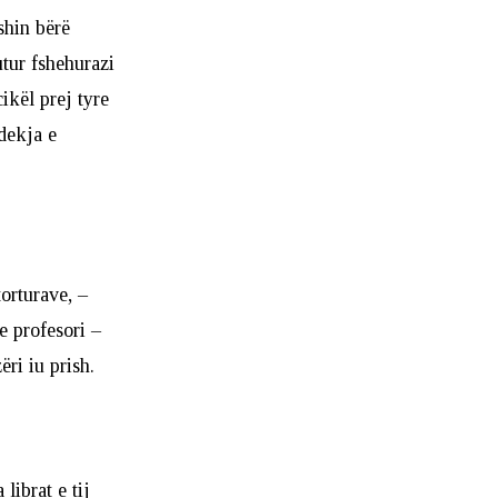
shin bërë
tur fshehurazi
ikël prej tyre
vdekja e
torturave, –
e profesori –
ëri iu prish.
librat e tij