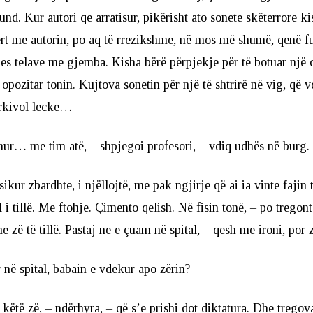
und. Kur autori qe arratisur, pikërisht ato sonete skëterrore ki
rt me autorin, po aq të rrezikshme, në mos më shumë, qenë fu
es telave me gjemba. Kisha bërë përpjekje për të botuar një c
 opozitar tonin. Kujtova sonetin për një të shtrirë në vig, që 
arkivol lecke…
ur… me tim atë, – shpjegoi profesori, – vdiq udhës në burg.
 sikur zbardhte, i njëllojtë, me pak ngjirje që ai ia vinte fajin 
 i tillë. Me ftohje. Çimento qelish. Në fisin tonë, – po tregont
zë të tillë. Pastaj ne e çuam në spital, – qesh me ironi, por z
 në spital, babain e vdekur apo zërin?
ëtë zë, – ndërhyra, – që s’e prishi dot diktatura. Dhe tregova 