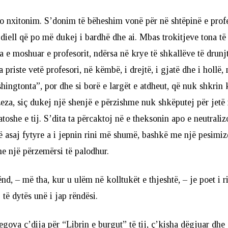
o nxitonim. S’donim të bëheshim vonë për në shtëpinë e prof
 diell që po më dukej i bardhë dhe ai. Mbas trokitjeve tona të
a e moshuar e profesorit, ndërsa në krye të shkallëve të drunjt
a priste vetë profesori, në këmbë, i drejtë, i gjatë dhe i hollë,
shingtonta”, por dhe si borë e largët e atdheut, që nuk shkrin k
 zeza, siç dukej një shenjë e përzishme nuk shkëputej për jetë
jatoshe e tij. S’dita ta përcaktoj në e theksonin apo e neutral
të asaj fytyre a i jepnin rini më shumë, bashkë me një pesimi
me një përzemërsi të palodhur.
ënd, – më tha, kur u ulëm në kolltukët e thjeshtë, – je poet i 
 të dytës unë i jap rëndësi.
egova ç’dija për “Librin e burgut” të tij, ç’kisha dëgjuar dhe 