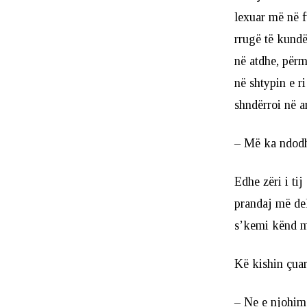
lexuar më në f
rrugë të kundë
në atdhe, përm
në shtypin e ri
shndërroi në 
– Më ka ndodh
Edhe zëri i tij
prandaj më del
s’kemi kënd me 
Kë kishin çuar
– Ne e njohim k