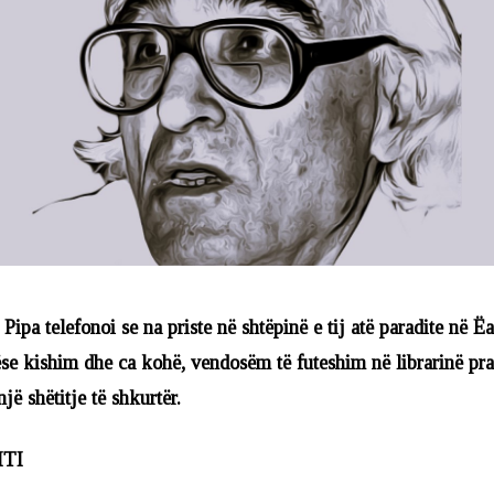
Pipa telefonoi se na priste në shtëpinë e tij atë paradite në Ë
e kishim dhe ca kohë, vendosëm të futeshim në librarinë pra
jë shëtitje të shkurtër.
ITI