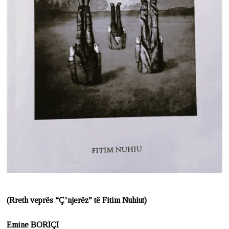
(Rreth veprës “Ç’njerëz” të Fitim Nuhiut)
Emine BORIÇI