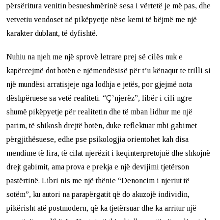
përsëritura venitin besueshmërinë sesa i vërtetë je më pas, dhe
vetvetiu vendoset në pikëpyetje nëse kemi të bëjmë me një
karakter dublant, të dyfishtë.
Nuhiu na njeh me një sprovë letrare prej së cilës nuk e
kapërcejmë dot botën e njëmendësisë për t’u kënaqur te trilli si
një mundësi arratisjeje nga lodhja e jetës, por gjejmë nota
dëshpëruese sa vetë realiteti. “Ç’njerëz”, libër i cili ngre
shumë pikëpyetje për realitetin dhe të mban lidhur me një
parim, të shikosh drejtë botën, duke reflektuar mbi gabimet
përgjithësuese, edhe pse psikologjia orientohet kah disa
mendime të lira, të cilat njerëzit i keqinterpretojnë dhe shkojnë
drejt gabimit, ama prova e prekja e një devijimi tjetërson
pastërtinë. Libri nis me një thënie “Denoncim i njeriut të
sotëm”, ku autori na parapërgatit që do akuzojë individin,
pikërisht atë postmodern, që ka tjetërsuar dhe ka arritur një