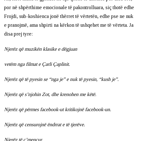
por në shpërthime emocionale të pakontrolluara, siç thotë edhe
Frojdi, sub-koshienca jonë thërret të vërtetën, edhe pse ne nuk
e pranojmë, ama shpirti na kërkon të ushqehet me të vërteta. Ja
disa prej tyre:
Njerëz që muzikën klasike e dëgjuan
vetëm nga filmat e Çarli Çaplinit.
Njerëz që të pyesin se “nga je” e nuk të pyesin, “kush je”.
Njerëz që s’njohin Zot, dhe krenohen me këtë.
Njerëz që përmes facebook-ut kritikojnë facebook-un.
Njerëz që censurojnë ëndrrat e të tjerëve.
Njerëz të ç’mençur.