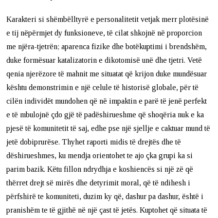
Karakteri si shëmbëlltyrë e personalitetit vetjak merr plotësinë
e tij nëpërmjet dy funksioneve, të cilat shkojnë në proporcion
me njëra-tjetrën; aparenca fizike dhe botëkuptimi i brendshëm,
duke formësuar katalizatorin e dikotomisë unë dhe tjetri. Vetë
qenia njerëzore të mahnit me situatat që krijon duke mundësuar
kështu demonstrimin e një celule të historisë globale, për të
cilën individët mundohen që në impaktin e parë të jenë perfekt
e të mbulojnë çdo gjë të padëshirueshme që shoqëria nuk e ka
pjesë të komunitetit të saj, edhe pse një sjellje e caktuar mund të
jetë dobiprurëse. Thyhet raporti midis të drejtës dhe të
dëshirueshmes, ku mendja orientohet te ajo çka grupi ka si
parim bazik. Këtu fillon ndrydhja e koshiencës si një zë që
thërret drejt së mirës dhe detyrimit moral, që të ndihesh i
përfshirë te komuniteti, duzim ky që, dashur pa dashur, është i
pranishëm te të gjithë në një çast të jetës. Kuptohet që situata të