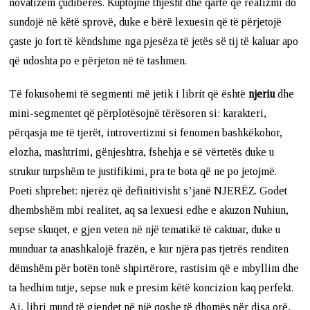
novatizëm çudibërës. Kuptojmë thjesht dhe qartë që realizmi do
sundojë në këtë sprovë, duke e bërë lexuesin që të përjetojë
çaste jo fort të këndshme nga pjesëza të jetës së tij të kaluar apo
që ndoshta po e përjeton në të tashmen.
Të fokusohemi të segmenti më jetik i librit që është
njeriu
dhe
mini-segmentet që përplotësojnë tërësoren si: karakteri,
përqasja me të tjerët, introvertizmi si fenomen bashkëkohor,
elozha, mashtrimi, gënjeshtra, fshehja e së vërtetës duke u
strukur turpshëm te justifikimi, pra te bota që ne po jetojmë.
Poeti shprehet: njerëz që definitivisht s’janë NJERËZ. Godet
dhembshëm mbi realitet, aq sa lexuesi edhe e akuzon Nuhiun,
sepse skuqet, e gjen veten në një tematikë të caktuar, duke u
munduar ta anashkalojë frazën, e kur njëra pas tjetrës renditen
dëmshëm për botën tonë shpirtërore, rastisim që e mbyllim dhe
ta hedhim tutje, sepse nuk e presim këtë koncizion kaq perfekt.
Ai, libri mund të gjendet në një qoshe të dhomës për disa orë,