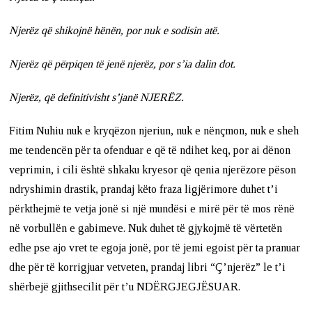
Njerëz që shikojnë hënën, por nuk e sodisin atë.
Njerëz që përpiqen të jenë njerëz, por s’ia dalin dot.
Njerëz, që definitivisht s’janë NJERËZ.
Fitim Nuhiu nuk e kryqëzon njeriun, nuk e nënçmon, nuk e sheh
me tendencën për ta ofenduar e që të ndihet keq, por ai dënon
veprimin, i cili është shkaku kryesor që qenia njerëzore pëson
ndryshimin drastik, prandaj këto fraza ligjërimore duhet t’i
përkthejmë te vetja jonë si një mundësi e mirë për të mos rënë
në vorbullën e gabimeve. Nuk duhet të gjykojmë të vërtetën
edhe pse ajo vret te egoja jonë, por të jemi egoist për ta pranuar
dhe për të korrigjuar vetveten, prandaj libri “Ç’njerëz” le t’i
shërbejë gjithsecilit për t’u NDËRGJEGJËSUAR.