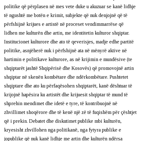
politike që përplasen në mes vete duke u akuzuar se kanë lidhje
të ngushtë me botën e krimit, subjekte që nuk denjojnë që të
përfshijnë krijues e artistë në proceset vendimmarrëse që
lidhen me kulturën dhe artin, me identitetin kulturor shqiptar.
Institucionet kulturore dhe ato të qeverisjes, madje edhe partitë
politike, asnjëherë nuk i përfshijnë ata në mënyrë aktive në
hartimin e politikave kulturore, as në krijimin e mundësive (te
shqiptarët jashtë Shqipërisë dhe Kosovës) që promovojnë artin
shqiptar në skenën kombëtare dhe ndërkombëtare. Pushtetet
shqiptare dhe ato ku përfaqësohen shqiptarët, kanë dështuar të
krijojnë hapësira ku artistët dhe krijuesit shqiptar të mund të
shprehin mendimet dhe idetë e tyre, të kontribuojnë në
zhvillimet shoqërore dhe të kenë një zë të fuqishëm për çështjet
që i prekin. Debatet dhe diskutimet publike mbi kulturën,
kryesisht zhvillohen nga politikanë, nga fytyra publike e
jopublike që nuk kanë lidhje me artin dhe kulturën ndërsa