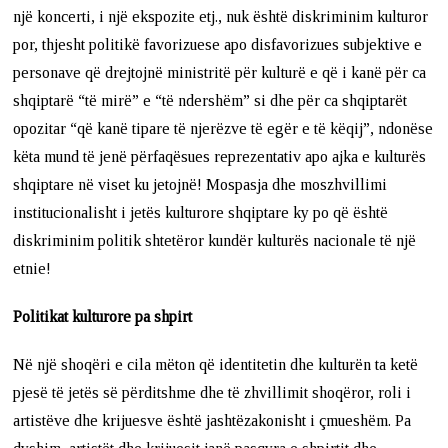
një koncerti, i një ekspozite etj., nuk është diskriminim kulturor
por, thjesht politikë favorizuese apo disfavorizues subjektive e
personave që drejtojnë ministritë për kulturë e që i kanë për ca
shqiptarë “të mirë” e “të ndershëm” si dhe për ca shqiptarët
opozitar “që kanë tipare të njerëzve të egër e të këqij”, ndonëse
këta mund të jenë përfaqësues reprezentativ apo ajka e kulturës
shqiptare në viset ku jetojnë! Mospasja dhe moszhvillimi
institucionalisht i jetës kulturore shqiptare ky po që është
diskriminim politik shtetëror kundër kulturës nacionale të një
etnie!
Politikat kulturore pa shpirt
Në një shoqëri e cila mëton që identitetin dhe kulturën ta ketë
pjesë të jetës së përditshme dhe të zhvillimit shoqëror, roli i
artistëve dhe krijuesve është jashtëzakonisht i çmueshëm. Pa