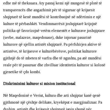
edhe më të theksuara. Aty pastaj kemi një mungesë të plotë të
transparencës dhe angazhimit për të siguruar që krijuesit
shqiptarë të kenë mundësi të kontribuojnë në ndërtimin e një
kulture të përbashkët. Vendimmarrësit joshqiptarë krijojnë
politika që favorizojnë vetëm elementët e kulturave joshqiptare
(serbe, malazeze, maqedonase), duke injoruar pasurinë
kulturore që sjellin artistët shqiptarë. Pa përfshirjen aktive të
artistëve, të krijuesve e kulturëbërësve, politikat kulturore
gjithnjë do të mbeten të varfra dhe të ngushta, pa atë mundësi
reale për të pasuruar dhe zhvilluar identitetin kulturor si kolonë
gjenetike të çdo kombi.
Diskriminimi kulturor si mision institucional
Në Maqedoninë e Veriut, kultura dhe arti shqiptar kanë qenë
gjithmonë një çështje delikate, kryekëput e margjinalizuar. Pa
dyshim, artistët dhe krijuesit shqiptarë japin shumë për