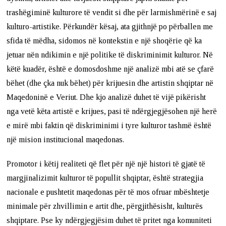
trashëgiminë kulturore të vendit si dhe për larmishmërinë e saj
kulturo-artistike. Përkundër kësaj, ata gjithnjë po përballen me
sfida të mëdha, sidomos në kontekstin e një shoqërie që ka
jetuar nën ndikimin e një politike të diskriminimit kulturor. Në
këtë kuadër, është e domosdoshme një analizë mbi atë se çfarë
bëhet (dhe çka nuk bëhet) për krijuesin dhe artistin shqiptar në
Maqedoninë e Veriut. Dhe kjo analizë duhet të vijë pikërisht
nga vetë këta artistë e krijues, pasi të ndërgjegjësohen një herë
e mirë mbi faktin që diskriminimi i tyre kulturor tashmë është
një mision institucional maqedonas.
Promotor i këtij realiteti që flet për një një histori të gjatë të
margjinalizimit kulturor të popullit shqiptar, është strategjia
nacionale e pushtetit maqedonas për të mos ofruar mbështetje
minimale për zhvillimin e artit dhe, përgjithësisht, kulturës
shqiptare. Pse ky ndërgjegjësim duhet të pritet nga komuniteti