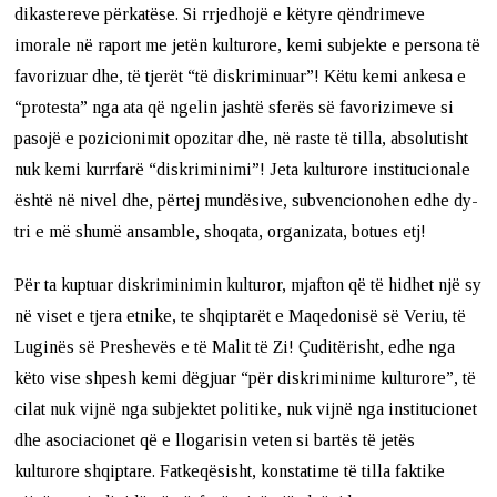
dikastereve përkatëse. Si rrjedhojë e këtyre qëndrimeve
imorale në raport me jetën kulturore, kemi subjekte e persona të
favorizuar dhe, të tjerët “të diskriminuar”! Këtu kemi ankesa e
“protesta” nga ata që ngelin jashtë sferës së favorizimeve si
pasojë e pozicionimit opozitar dhe, në raste të tilla, absolutisht
nuk kemi kurrfarë “diskriminimi”! Jeta kulturore institucionale
është në nivel dhe, përtej mundësive, subvencionohen edhe dy-
tri e më shumë ansamble, shoqata, organizata, botues etj!
Për ta kuptuar diskriminimin kulturor, mjafton që të hidhet një sy
në viset e tjera etnike, te shqiptarët e Maqedonisë së Veriu, të
Luginës së Preshevës e të Malit të Zi! Çuditërisht, edhe nga
këto vise shpesh kemi dëgjuar “për diskriminime kulturore”, të
cilat nuk vijnë nga subjektet politike, nuk vijnë nga institucionet
dhe asociacionet që e llogarisin veten si bartës të jetës
kulturore shqiptare. Fatkeqësisht, konstatime të tilla faktike