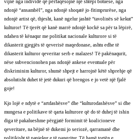
vijnë nga individë që përfaqësojnë një shtëpi botuese, nga
ndonjë “ansambël”, nga ndonjë shoqatë jo-fitimprurëse, nga
ndonjë artist që, thjesht, kanë ngelur jashtë “tavolinës së kekut”
kulturor! Të tjerët që kanë marrë ndonjë kockë sa për ta lëpirë,
ndahen të kënaqur me politikat nacionale kulturore si të
dikasterit gjegjës të qeverisë maqedonase, ashtu edhe të
dikasterit kulturor qeveritar serb e malazes! Të pakënaqurit,
nëse subvencionohen pas ndonjë ankese eventuale për
diskriminim kulturor, shumë shpejt e harrojnë këtë shprehje që
absolutisht duhet të jetë dukuri që brengos e jo vetë një fjalë
goje!
Kjo lojë e ndytë e “artdashësve” dhe “kulturodashësve” si dhe
mungesa e politikave të qarta kulturore që do të duhej të ishin
diga të pakalueshme përgjatë formimit të koalicioneve
qeveritare, na bëjnë të dukemi jo seriozë, qarramanë dhe
politikisht të papjekur e të pangritur. Të hamë tortën e