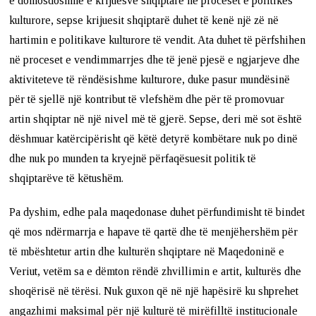
e domosdoshme e krijuesve shqiptarë në proceset e politikës
kulturore, sepse krijuesit shqiptarë duhet të kenë një zë në
hartimin e politikave kulturore të vendit. Ata duhet të përfshihen
në proceset e vendimmarrjes dhe të jenë pjesë e ngjarjeve dhe
aktiviteteve të rëndësishme kulturore, duke pasur mundësinë
për të sjellë një kontribut të vlefshëm dhe për të promovuar
artin shqiptar në një nivel më të gjerë. Sepse, deri më sot është
dëshmuar katërcipërisht që këtë detyrë kombëtare nuk po dinë
dhe nuk po munden ta kryejnë përfaqësuesit politik të
shqiptarëve të këtushëm.
Pa dyshim, edhe pala maqedonase duhet përfundimisht të bindet
që mos ndërmarrja e hapave të qartë dhe të menjëhershëm për
të mbështetur artin dhe kulturën shqiptare në Maqedoninë e
Veriut, vetëm sa e dëmton rëndë zhvillimin e artit, kulturës dhe
shoqërisë në tërësi. Nuk guxon që në një hapësirë ku shprehet
angazhimi maksimal për një kulturë të mirëfilltë institucionale