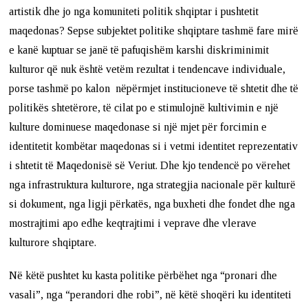
artistik dhe jo nga komuniteti politik shqiptar i pushtetit
maqedonas? Sepse subjektet politike shqiptare tashmë fare mirë
e kanë kuptuar se janë të pafuqishëm karshi diskriminimit
kulturor që nuk është vetëm rezultat i tendencave individuale,
porse tashmë po kalon nëpërmjet institucioneve të shtetit dhe të
politikës shtetërore, të cilat po e stimulojnë kultivimin e një
kulture dominuese maqedonase si një mjet për forcimin e
identitetit kombëtar maqedonas si i vetmi identitet reprezentativ
i shtetit të Maqedonisë së Veriut. Dhe kjo tendencë po vërehet
nga infrastruktura kulturore, nga strategjia nacionale për kulturë
si dokument, nga ligji përkatës, nga buxheti dhe fondet dhe nga
mostrajtimi apo edhe keqtrajtimi i veprave dhe vlerave
kulturore shqiptare.
Në këtë pushtet ku kasta politike përbëhet nga “pronari dhe
vasali”, nga “perandori dhe robi”, në këtë shoqëri ku identiteti