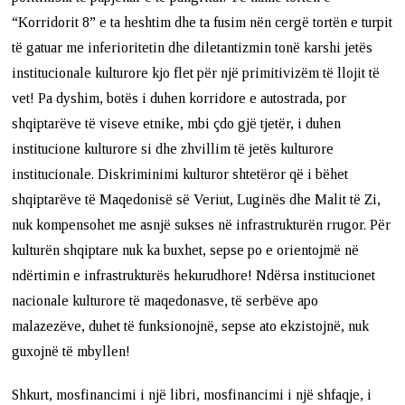
“Korridorit 8” e ta heshtim dhe ta fusim nën cergë tortën e turpit
të gatuar me inferioritetin dhe diletantizmin tonë karshi jetës
institucionale kulturore kjo flet për një primitivizëm të llojit të
vet! Pa dyshim, botës i duhen korridore e autostrada, por
shqiptarëve të viseve etnike, mbi çdo gjë tjetër, i duhen
institucione kulturore si dhe zhvillim të jetës kulturore
institucionale. Diskriminimi kulturor shtetëror që i bëhet
shqiptarëve të Maqedonisë së Veriut, Luginës dhe Malit të Zi,
nuk kompensohet me asnjë sukses në infrastrukturën rrugor. Për
kulturën shqiptare nuk ka buxhet, sepse po e orientojmë në
ndërtimin e infrastrukturës hekurudhore! Ndërsa institucionet
nacionale kulturore të maqedonasve, të serbëve apo
malazezëve, duhet të funksionojnë, sepse ato ekzistojnë, nuk
guxojnë të mbyllen!
Shkurt, mosfinancimi i një libri, mosfinancimi i një shfaqje, i