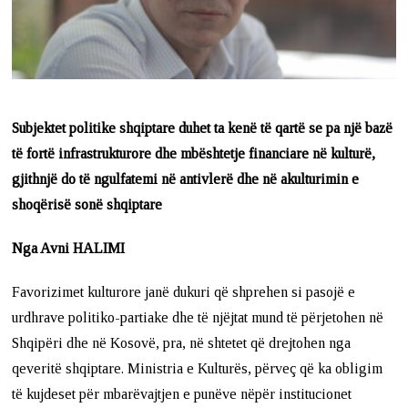
Subjektet politike shqiptare duhet ta kenë të qartë se pa një bazë
të fortë infrastrukturore dhe mbështetje financiare në kulturë,
gjithnjë do të ngulfatemi në antivlerë dhe në akulturimin e
shoqërisë sonë shqiptare
Nga Avni HALIMI
Favorizimet kulturore janë dukuri që shprehen si pasojë e
urdhrave politiko-partiake dhe të njëjtat mund të përjetohen në
Shqipëri dhe në Kosovë, pra, në shtetet që drejtohen nga
qeveritë shqiptare. Ministria e Kulturës, përveç që ka obligim
të kujdeset për mbarëvajtjen e punëve nëpër institucionet