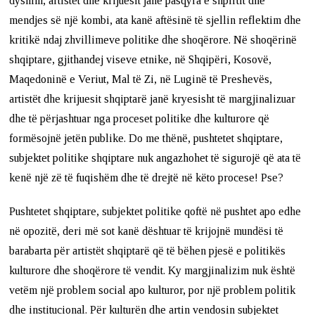
dyshim, artistët dhe krijuesit janë pasqyra e shpirtit dhe
mendjes së një kombi, ata kanë aftësinë të sjellin reflektim dhe
kritikë ndaj zhvillimeve politike dhe shoqërore. Në shoqërinë
shqiptare, gjithandej viseve etnike, në Shqipëri, Kosovë,
Maqedoninë e Veriut, Mal të Zi, në Luginë të Preshevës,
artistët dhe krijuesit shqiptarë janë kryesisht të margjinalizuar
dhe të përjashtuar nga proceset politike dhe kulturore që
formësojnë jetën publike. Do me thënë, pushtetet shqiptare,
subjektet politike shqiptare nuk angazhohet të sigurojë që ata të
kenë një zë të fuqishëm dhe të drejtë në këto procese! Pse?
Pushtetet shqiptare, subjektet politike qoftë në pushtet apo edhe
në opozitë, deri më sot kanë dështuar të krijojnë mundësi të
barabarta për artistët shqiptarë që të bëhen pjesë e politikës
kulturore dhe shoqërore të vendit. Ky margjinalizim nuk është
vetëm një problem social apo kulturor, por një problem politik
dhe institucional. Për kulturën dhe artin vendosin subjektet