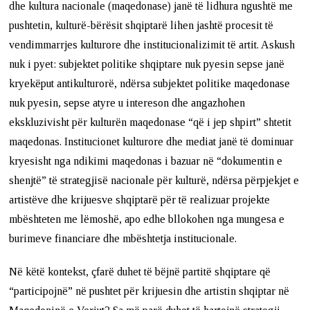
dhe kultura nacionale (maqedonase) janë të lidhura ngushtë me
pushtetin, kulturë-bërësit shqiptarë lihen jashtë procesit të
vendimmarrjes kulturore dhe institucionalizimit të artit. Askush
nuk i pyet: subjektet politike shqiptare nuk pyesin sepse janë
kryekëput antikulturorë, ndërsa subjektet politike maqedonase
nuk pyesin, sepse atyre u intereson dhe angazhohen
ekskluzivisht për kulturën maqedonase “që i jep shpirt” shtetit
maqedonas. Institucionet kulturore dhe mediat janë të dominuar
kryesisht nga ndikimi maqedonas i bazuar në “dokumentin e
shenjtë” të strategjisë nacionale për kulturë, ndërsa përpjekjet e
artistëve dhe krijuesve shqiptarë për të realizuar projekte
mbështeten me lëmoshë, apo edhe bllokohen nga mungesa e
burimeve financiare dhe mbështetja institucionale.
Në këtë kontekst, çfarë duhet të bëjnë partitë shqiptare që
“participojnë” në pushtet për krijuesin dhe artistin shqiptar në