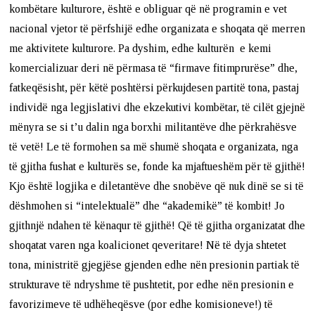
kombëtare kulturore, është e obliguar që në programin e vet
nacional vjetor të përfshijë edhe organizata e shoqata që merren
me aktivitete kulturore. Pa dyshim, edhe kulturën e kemi
komercializuar deri në përmasa të “firmave fitimprurëse” dhe,
fatkeqësisht, për këtë poshtërsi përkujdesen partitë tona, pastaj
individë nga legjislativi dhe ekzekutivi kombëtar, të cilët gjejnë
mënyra se si t’u dalin nga borxhi militantëve dhe përkrahësve
të vetë! Le të formohen sa më shumë shoqata e organizata, nga
të gjitha fushat e kulturës se, fonde ka mjaftueshëm për të gjithë!
Kjo është logjika e diletantëve dhe snobëve që nuk dinë se si të
dëshmohen si “intelektualë” dhe “akademikë” të kombit! Jo
gjithnjë ndahen të kënaqur të gjithë! Që të gjitha organizatat dhe
shoqatat varen nga koalicionet qeveritare! Në të dyja shtetet
tona, ministritë gjegjëse gjenden edhe nën presionin partiak të
strukturave të ndryshme të pushtetit, por edhe nën presionin e
favorizimeve të udhëheqësve (por edhe komisioneve!) të