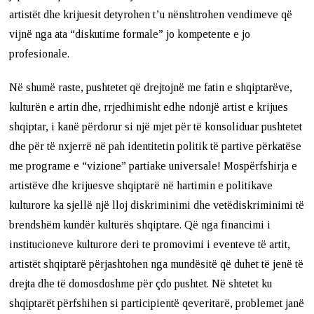
artistët dhe krijuesit detyrohen t’u nënshtrohen vendimeve që
vijnë nga ata “diskutime formale” jo kompetente e jo
profesionale.
Në shumë raste, pushtetet që drejtojnë me fatin e shqiptarëve,
kulturën e artin dhe, rrjedhimisht edhe ndonjë artist e krijues
shqiptar, i kanë përdorur si një mjet për të konsoliduar pushtetet
dhe për të nxjerrë në pah identitetin politik të partive përkatëse
me programe e “vizione” partiake universale! Mospërfshirja e
artistëve dhe krijuesve shqiptarë në hartimin e politikave
kulturore ka sjellë një lloj diskriminimi dhe vetëdiskriminimi të
brendshëm kundër kulturës shqiptare. Që nga financimi i
institucioneve kulturore deri te promovimi i eventeve të artit,
artistët shqiptarë përjashtohen nga mundësitë që duhet të jenë të
drejta dhe të domosdoshme për çdo pushtet. Në shtetet ku
shqiptarët përfshihen si participientë qeveritarë, problemet janë