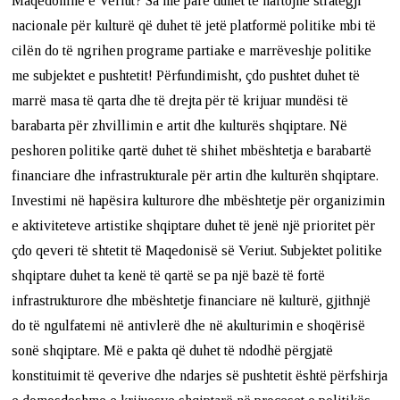
Maqedoninë e Veriut? Sa më parë duhet të hartojnë strategji
nacionale për kulturë që duhet të jetë platformë politike mbi të
cilën do të ngrihen programe partiake e marrëveshje politike
me subjektet e pushtetit! Përfundimisht, çdo pushtet duhet të
marrë masa të qarta dhe të drejta për të krijuar mundësi të
barabarta për zhvillimin e artit dhe kulturës shqiptare. Në
peshoren politike qartë duhet të shihet mbështetja e barabartë
financiare dhe infrastrukturale për artin dhe kulturën shqiptare.
Investimi në hapësira kulturore dhe mbështetje për organizimin
e aktiviteteve artistike shqiptare duhet të jenë një prioritet për
çdo qeveri të shtetit të Maqedonisë së Veriut. Subjektet politike
shqiptare duhet ta kenë të qartë se pa një bazë të fortë
infrastrukturore dhe mbështetje financiare në kulturë, gjithnjë
do të ngulfatemi në antivlerë dhe në akulturimin e shoqërisë
sonë shqiptare. Më e pakta që duhet të ndodhë përgjatë
konstituimit të qeverive dhe ndarjes së pushtetit është përfshirja