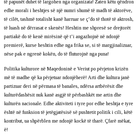
të papunët duhet të largohen nga organizata! Zaten këtu qëndron
edhe morali i heshtjes së një numri shumë të madh të aktorëve,
të cilët, tashmë totalisht kanë harruar se ç’do të thotë të aktrosh,
të luash në dërrasat e skenës! Heshtin me shpresë se drejtorët
partiakë do të kenë mirësinë që t’i angazhojnë në ndonjë
premierë, kurse heshtin edhe nga frika se, si të margjinalizuar,
nëse pak e ngrenë kokën, do të fluturojnë nga puna!
Politika kulturore në Maqedoninë e Veriut po përjeton krizën
më të madhe që ka përjetuar ndonjëherë! Arti dhe kultura janë
partizuar deri në përmasa të banales, ndërsa artbërësit dhe
kulturëdashësit nuk kanë asgjë të përbashkët me artin dhe
kulturën nacionale. Edhe aktiviteti i tyre por edhe heshtja e tyre
është në funksion të jetëgjatësisë së pushtetit politik i cili, këtë
kontribut, ua shpërblen me ndonjë kockë të tharë. Çfarë mëkat,
ë!