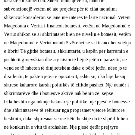
karakterin komercial. Shteti, dmth qeveria, mund të
subvencionojë vetëm në ato projekte për të cilat mendimi
shkencor konsideron se janë me interes të lartë nacional. Vetëm
Maqedonia e Veriut i financon botuesit, vetëm në Maqedoninë e
Veriut shikon se si shkrimtarët bien në nivelin e botuesit, vetëm
në Maqedoninë e Veriut mund të vërehet se si financohet vdekja
e librit! Të gjithë botuesit, shkrimtarët, u kapën për karremin e
pushtetit gruevskian dhe aty nisën të bëjnë jetën e parazitit, në
vend se të mbeten të dinjitetshëm duke e bërë jetën, nëse jo të
disidentit, të paktën jetën e opozitarit, ashtu siç i ka hije kësaj
shtrese kulturore karshi politikës të cilitdo pushtet. Një numër i
shkrimtarëve dhe i botuesve aktivë nuk bënin zë, sepse
frikoheshin nga ndonjë hakmarrje politike, një pjesë e botuesve
dhe shkrimtarëve të refuzuar nga programet vjetore kulturore
heshtnin, duke shpresuar se me këtë heshtje do të shpërblehen
në konkursin e vitit të ardhshëm. Një pjesë tjetër prej tyre