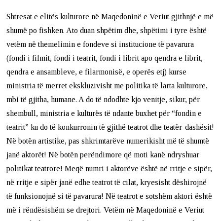
Shtresat e elitës kulturore në Maqedoninë e Veriut gjithnjë e më
shumë po fishken. Ato duan shpëtim dhe, shpëtimi i tyre është
vetëm në themelimin e fondeve si institucione të pavarura
(fondi i filmit, fondi i teatrit, fondi i librit apo qendra e librit,
qendra e ansambleve, e filarmonisë, e operës etj) kurse
ministria të merret ekskluzivisht me politika të larta kulturore,
mbi të gjitha, humane. A do të ndodhte kjo venitje, sikur, për
shembull, ministria e kulturës të ndante buxhet për “fondin e
teatrit” ku do të konkurronin të gjithë teatrot dhe teatër-dashësit!
Në botën artistike, pas shkrimtarëve numerikisht më të shumtë
janë aktorët! Në botën perëndimore që moti kanë ndryshuar
politikat teatrore! Meqë numri i aktorëve është në rritje e sipër,
në rritje e sipër janë edhe teatrot të cilat, kryesisht dëshirojnë
të funksionojnë si të pavarura! Në teatrot e sotshëm aktori është
më i rëndësishëm se drejtori. Vetëm në Maqedoninë e Veriut