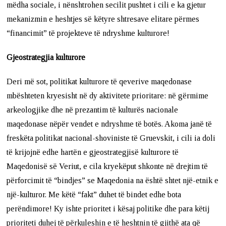
mëdha sociale, i nënshtrohen secilit pushtet i cili e ka gjetur
mekanizmin e heshtjes së këtyre shtresave elitare përmes
“financimit” të projekteve të ndryshme kulturore!
Gjeostrategjia kulturore
Deri më sot, politikat kulturore të qeverive maqedonase
mbështeten kryesisht në dy aktivitete prioritare: në gërmime
arkeologjike dhe në prezantim të kulturës nacionale
maqedonase nëpër vendet e ndryshme të botës. Akoma janë të
freskëta politikat nacional-shoviniste të Gruevskit, i cili ia doli
të krijojnë edhe hartën e gjeostrategjisë kulturore të
Maqedonisë së Veriut, e cila kryekëput shkonte në drejtim të
përforcimit të “bindjes” se Maqedonia na është shtet një-etnik e
një-kulturor. Me këtë “fakt” duhet të bindet edhe bota
perëndimore! Ky ishte prioritet i kësaj politike dhe para këtij
prioriteti duhej të përkuleshin e të heshtnin të gjithë ata që