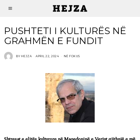
PUSHTETI I KULTURËS NË
GRAHMËN E FUNDIT
BY
HEJZA
APRIL 22, 2024
NË FOKUS
Shtresat e elitës kulturore në Maqedoninë e Veriut gjithnjë e më