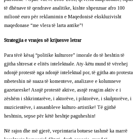
të dhënave të qendrave analitike, kishte shpenzuar afro 100
milionë euro për reklamimin e Maqedonisë ekskluzivisht
maqedonase “me vlera të larta antike”!
Strategjia e vrasjes së krijuesve letrar
Para tërë kësaj “politike kulturore” imorale do të heshtin të
gjitha shtresat e elitës intelektuale. Aty-këtu mund të vërehej
ndonjë protestë nga ndonjë intelektual por, të gjitha ato protesta
mbeteshin në suaza të komenteve, analizave e kolumneve
gazetareske! Asnjë protestë aktive, asnjë reagim aktiv e i
zëshëm i shkrimtarëve, i aktorëve, i piktorëve, i skulptorëve, i
muzicientëve, i ansambleve kulturo-artistike! Të gjithë
heshtnin, sepse për këtë heshtje paguheshin!
Në rajon dhe më gjerë, veprimtaria botuese tashmë ka marrë