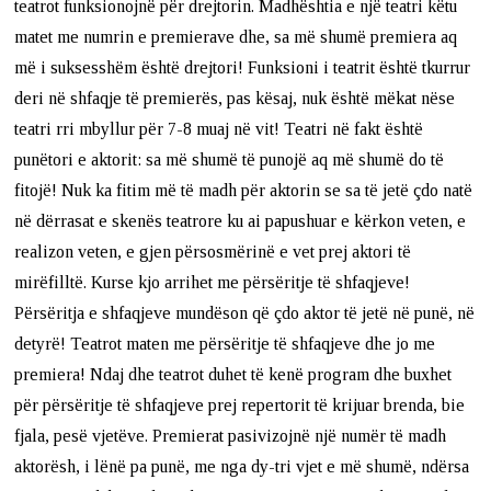
teatrot funksionojnë për drejtorin. Madhështia e një teatri këtu
matet me numrin e premierave dhe, sa më shumë premiera aq
më i suksesshëm është drejtori! Funksioni i teatrit është tkurrur
deri në shfaqje të premierës, pas kësaj, nuk është mëkat nëse
teatri rri mbyllur për 7-8 muaj në vit! Teatri në fakt është
punëtori e aktorit: sa më shumë të punojë aq më shumë do të
fitojë! Nuk ka fitim më të madh për aktorin se sa të jetë çdo natë
në dërrasat e skenës teatrore ku ai papushuar e kërkon veten, e
realizon veten, e gjen përsosmërinë e vet prej aktori të
mirëfilltë. Kurse kjo arrihet me përsëritje të shfaqjeve!
Përsëritja e shfaqjeve mundëson që çdo aktor të jetë në punë, në
detyrë! Teatrot maten me përsëritje të shfaqjeve dhe jo me
premiera! Ndaj dhe teatrot duhet të kenë program dhe buxhet
për përsëritje të shfaqjeve prej repertorit të krijuar brenda, bie
fjala, pesë vjetëve. Premierat pasivizojnë një numër të madh
aktorësh, i lënë pa punë, me nga dy-tri vjet e më shumë, ndërsa