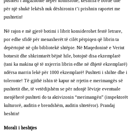
pushteti i angazhonte nëpër komisione, këshilla e borde dhe
për një shukë lekësh nuk dëshironin t’i prishnin raportet me
pushtetin!
Në rajon e më gjerë botimi i librit konsiderohet festë letrare,
por edhe sfidë për menaxherët të cilët përpiqen që librin ta
depërtojnë në çdo bibliotekë shtëpie. Në Maqedoninë e Veriut
botuesit dhe shkrimtarët bëjnë hile, botojnë disa ekzemplarë
(tani ka makina që të nxjerrin librin edhe në dhjetë ekzemplarë)
ndërsa marrin lekë për 1000 ekzemplarë! Pushteti i shihte dhe i
toleronte! Të gjithë ishin të kapur në rrjetin e merimangës së
pushtetit dhe, të vetëdijshëm se për ndonjë lëvizje eventuale
menjëherë pushteti do ta aktivizonin “merimangën” (inspektorët
kulturorë, auditin e brendshëm, auditin shtetëror). Prandaj
heshtin!
Morali i heshtjes