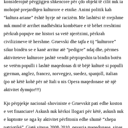
konsiderojnë përgjigjen shkencore për çdo objekt të cilit nuk ia
mohojnë prejardhjen kulturore e etnike. Animi politik kah
“kultura ariane” është hyrje në racizëm. Me lashtësi të rrejshme
nuk mund të arrihet madhështia kombëtare e të bëhet rreshtimi
përkrah popujve me histori sa vetë njerëzimi, përkrah
civilizimeve të hershme. Gruevski dhe tajfa e tij “kulturore”
sikur bindën se e kanë arritur atë “pedigre” ndaj dhe, përmes
aktiviteteve kulturore jashtë vendit përpiqeshin ta bindin botën
se vetëm populli i lashtë maqedonas di të bëjë kulturë si populli
gjerman, anglez, francez, norvegjez, suedez, spanjoll, italian
(po në këtë kohë për në Itali u nis Opera maqedonase në një
aktivitet dymujor!!!)
Kjo përpjekje nacional-shoviniste e Gruevskit pati edhe koston
e vet financiare! Askush nuk kërkoi llogari për këtë, askush nuk
e kuptonte se nga ky aktivitet përfitonin edhe shumë “xhepa
patriotikë”. Gjatë viteve 2008-2010, qeveria maqedonase, sipas