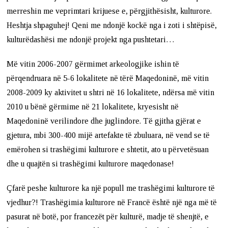
merreshin me veprimtari krijuese e, përgjithësisht, kulturore.
Heshtja shpaguhej! Qeni me ndonjë kockë nga i zoti i shtëpisë,
kulturëdashësi me ndonjë projekt nga pushtetari…
Më vitin 2006-2007 gërmimet arkeologjike ishin të
përqendruara në 5-6 lokalitete në tërë Maqedoninë, më vitin
2008-2009 ky aktivitet u shtri në 16 lokalitete, ndërsa më vitin
2010 u bënë gërmime në 21 lokalitete, kryesisht në
Maqedoninë verilindore dhe juglindore. Të gjitha gjërat e
gjetura, mbi 300-400 mijë artefakte të zbuluara, në vend se të
emërohen si trashëgimi kulturore e shtetit, ato u përvetësuan
dhe u quajtën si trashëgimi kulturore maqedonase!
Çfarë peshe kulturore ka një popull me trashëgimi kulturore të
vjedhur?! Trashëgimia kulturore në Francë është një nga më të
pasurat në botë, por francezët për kulturë, madje të shenjtë, e