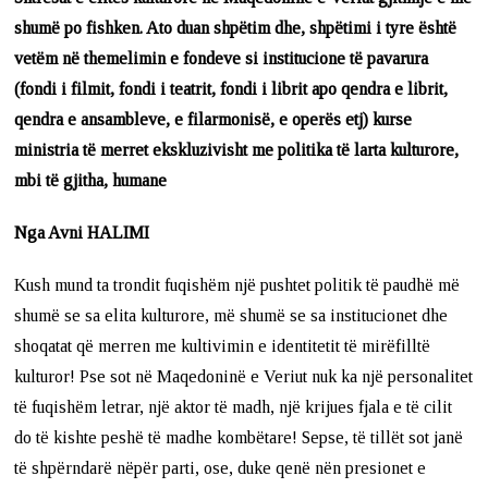
shumë po fishken. Ato duan shpëtim dhe, shpëtimi i tyre është
vetëm në themelimin e fondeve si institucione të pavarura
(fondi i filmit, fondi i teatrit, fondi i librit apo qendra e librit,
qendra e ansambleve, e filarmonisë, e operës etj) kurse
ministria të merret ekskluzivisht me politika të larta kulturore,
mbi të gjitha, humane
Nga Avni HALIMI
Kush mund ta trondit fuqishëm një pushtet politik të paudhë më
shumë se sa elita kulturore, më shumë se sa institucionet dhe
shoqatat që merren me kultivimin e identitetit të mirëfilltë
kulturor! Pse sot në Maqedoninë e Veriut nuk ka një personalitet
të fuqishëm letrar, një aktor të madh, një krijues fjala e të cilit
do të kishte peshë të madhe kombëtare! Sepse, të tillët sot janë
të shpërndarë nëpër parti, ose, duke qenë nën presionet e