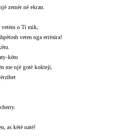
një zemër në ekran.
e vetëm o Ti mik,
hpëtosh veten nga errësira!
ëtu.
aty-këtu
ën me një gotë kokteji,
ërzihet
r
cherry.
en, as këtë natë!