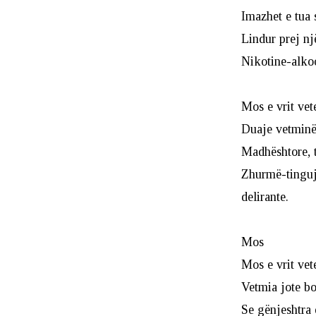
Imazhet e tua 
Lindur prej një
Nikotine-alk
Mos e vrit vet
Duaje vetminë
Madhështore, t
Zhurmë-tingu
delirante.
Mos
Mos e vrit vet
Vetmia jote b
Se gënjeshtra