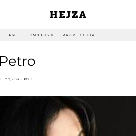
LETËRSI
OMNIBUS
ARKIVI DIGJITAL
 Petro
JULY 17, 2024
POEZI