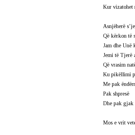
Kur vizatohet 
Asnjëherë s’j
Që kërkon të s
Jam dhe Unë k
Jemi të Tjerë 
Që vrasim nat
Ku pikëllimi p
Me pak ëndër
Pak shpresë
Dhe pak gjak 
Mos e vrit vet