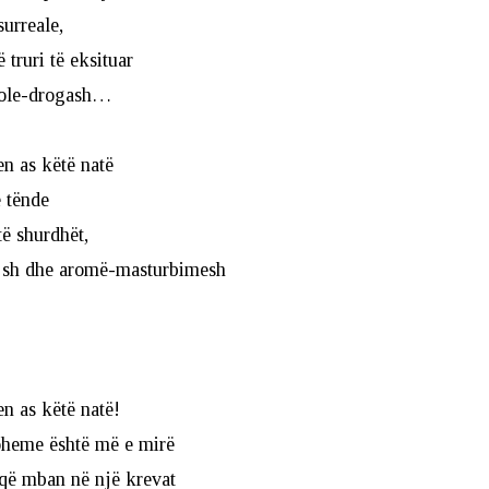
surreale,
 truri të eksituar
oole-drogash…
en as këtë natë
 tënde
ë shurdhët,
jsh dhe aromë-masturbimesh
en as këtë natë!
oheme është më e mirë
 që mban në një krevat