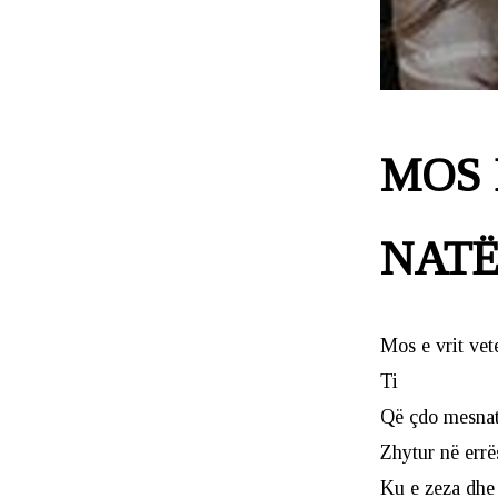
MOS 
NAT
Mos e vrit vet
Ti
Që çdo mesnat
Zhytur në err
Ku e zeza dhe 