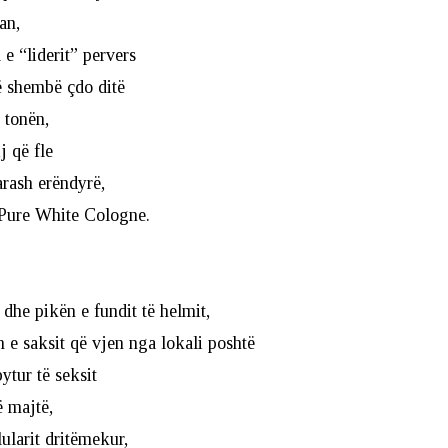
an,
e “liderit” pervers
ë shembë çdo ditë
 tonën,
j që fle
rash erëndyrë,
Pure White Cologne.
 dhe pikën e fundit të helmit,
 e saksit që vjen nga lokali poshtë
tur të seksit
ë majtë,
ularit dritëmekur,