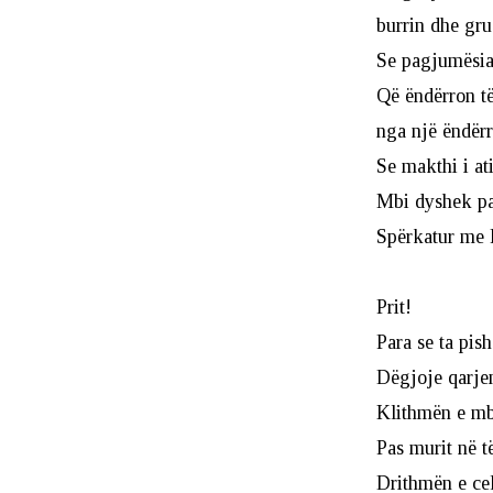
burrin dhe gru
Se pagjumësia 
Që ëndërron t
nga një ëndërr
Se makthi i ati
Mbi dyshek pa
Spërkatur me 
Prit!
Para se ta pish
Dëgjoje qarjen
Klithmën e mby
Pas murit në t
Drithmën e cel