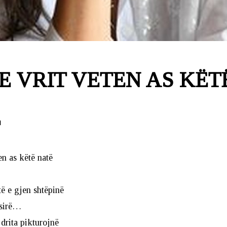
E VRIT VETEN AS KËT
Ë
en as këtë natë
ë e gjen shtëpinë
ësirë…
drita pikturojnë