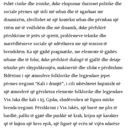
është cinike dhe ironike, duke ekspozuar iluzionet politike dhe
sociale përmes një stili më urban dhe të ngarkuar me
dinamizëm, zhvillohet në një kontekst urban dhe përmban një
ritëm më të vrullshëm dhe më dinamik, duke përfshirë
përshkrime të jetës së qytetit, problemeve teknike dhe
marrëdhënieve sociale që ndërthuren me një tension të
brendshëm. Ka një gjuhë pragmatike, me elemente të gjuhës
urbane dhe të folur, duke përfshirë dialogë të gjallë dhe detaje
teknike për shtypshkronjën, makineritë dhe sfidat e përditshme.
Ndërtimi i një atmosfere folklorike dhe legjendare jepet
përmes tregimit “Kali i drunjtë”, i cili mbështetet fuqimisht në
një atmosferë që gërsheton elemente folklorike dhe legjendare.
Vin Jaka dhe kali i tij, Gjoku, shndërrohen në figura mitike
brenda tregimit. Përshkrimi i Vin Jakës, një burrë me plis të
bardhë, pallto të gjatë dhe pushkë në krah, krijon një karakter
që të kujton një hero epik, një figurë që ecën në vijën ndarëse