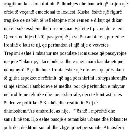
tragjikomikes-kombinimit të dhimbjes dhe humorit që krijon një
efekt të veçantë emocional te lexuesi. Kusha, është një figurë
tragjike që na bën të reflektojmë mbi rënien e dikujt që dikur
ishte i suksesshëm dhe i respektuar. Fjalët e tij: Unë do të jem
Qeveri në hije (f. 20), pasqyrojnë jo vetëm ambicien, por edhe
ironinë e fatit të tij, që përfundon si një hije e vetvetes.
Tregimi është i mbushur me postulate ironizuese që pasqyrojnë
një jetë “lakuriqe,” ku e bukura dhe e shëmtuara bashkëjetojnë
në mënyrë të çuditshme. Ironia është një element që përshkon
të gjitha aspektet e rrëfimit: që nga përshkrimi i shtypshkronjës
si një simbol i ambicieve të mëdha, por që përfundon e mbytur
në probleme teknike dhe menaxheriale, deri te kontrasti mes
ëndrrave politike të Kushës dhe realitetit të tij të
dhimbshëm.“As ombrellë, as hije…” është i mprehtë dhe
satirik në ton. Kjo është pasojë e tematikës urbane dhe fokusit te
politika, dështimi social dhe zhgënjimet personale. Atmosfera