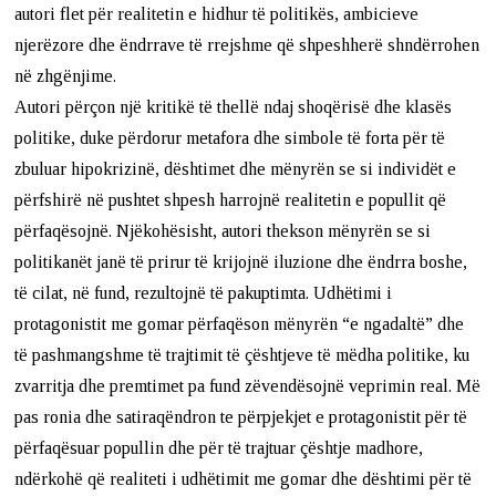
autori flet për realitetin e hidhur të politikës, ambicieve
njerëzore dhe ëndrrave të rrejshme që shpeshherë shndërrohen
në zhgënjime.
Autori përçon një kritikë të thellë ndaj shoqërisë dhe klasës
politike, duke përdorur metafora dhe simbole të forta për të
zbuluar hipokrizinë, dështimet dhe mënyrën se si individët e
përfshirë në pushtet shpesh harrojnë realitetin e popullit që
përfaqësojnë. Njëkohësisht, autori thekson mënyrën se si
politikanët janë të prirur të krijojnë iluzione dhe ëndrra boshe,
të cilat, në fund, rezultojnë të pakuptimta. Udhëtimi i
protagonistit me gomar përfaqëson mënyrën “e ngadaltë” dhe
të pashmangshme të trajtimit të çështjeve të mëdha politike, ku
zvarritja dhe premtimet pa fund zëvendësojnë veprimin real. Më
pas ronia dhe satiraqëndron te përpjekjet e protagonistit për të
përfaqësuar popullin dhe për të trajtuar çështje madhore,
ndërkohë që realiteti i udhëtimit me gomar dhe dështimi për të