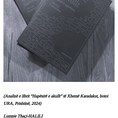
(Analizë e librit “Hapësirë e akullt” të Xhemë Karadakut, botoi
URA, Prishtinë, 2024)
Lumnie Thaçi-HALILI