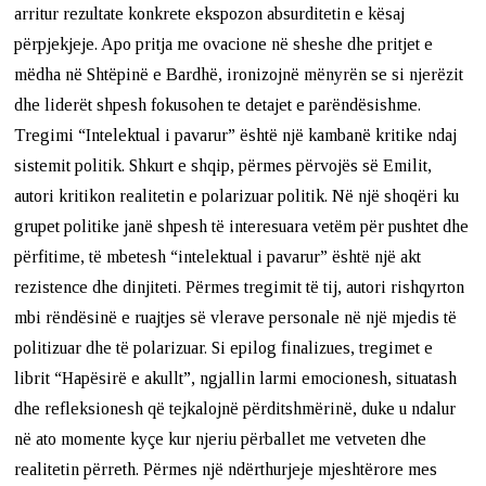
arritur rezultate konkrete ekspozon absurditetin e kësaj
përpjekjeje. Apo pritja me ovacione në sheshe dhe pritjet e
mëdha në Shtëpinë e Bardhë, ironizojnë mënyrën se si njerëzit
dhe liderët shpesh fokusohen te detajet e parëndësishme.
Tregimi “Intelektual i pavarur” është një kambanë kritike ndaj
sistemit politik. Shkurt e shqip, përmes përvojës së Emilit,
autori kritikon realitetin e polarizuar politik. Në një shoqëri ku
grupet politike janë shpesh të interesuara vetëm për pushtet dhe
përfitime, të mbetesh “intelektual i pavarur” është një akt
rezistence dhe dinjiteti. Përmes tregimit të tij, autori rishqyrton
mbi rëndësinë e ruajtjes së vlerave personale në një mjedis të
politizuar dhe të polarizuar. Si epilog finalizues, tregimet e
librit “Hapësirë e akullt”, ngjallin larmi emocionesh, situatash
dhe refleksionesh që tejkalojnë përditshmërinë, duke u ndalur
në ato momente kyçe kur njeriu përballet me vetveten dhe
realitetin përreth. Përmes një ndërthurjeje mjeshtërore mes