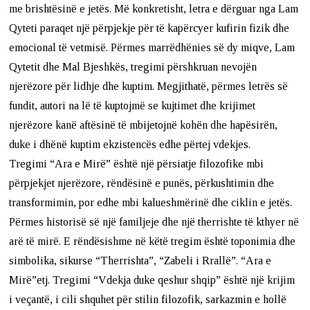
me brishtësinë e jetës. Më konkretisht, letra e dërguar nga Lam
Qyteti paraqet një përpjekje për të kapërcyer kufirin fizik dhe
emocional të vetmisë. Përmes marrëdhënies së dy miqve, Lam
Qytetit dhe Mal Bjeshkës, tregimi përshkruan nevojën
njerëzore për lidhje dhe kuptim. Megjithatë, përmes letrës së
fundit, autori na lë të kuptojmë se kujtimet dhe krijimet
njerëzore kanë aftësinë të mbijetojnë kohën dhe hapësirën,
duke i dhënë kuptim ekzistencës edhe përtej vdekjes.
Tregimi “Ara e Mirë” është një përsiatje filozofike mbi
përpjekjet njerëzore, rëndësinë e punës, përkushtimin dhe
transformimin, por edhe mbi kalueshmërinë dhe ciklin e jetës.
Përmes historisë së një familjeje dhe një therrishte të kthyer në
arë të mirë. E rëndësishme në këtë tregim është toponimia dhe
simbolika, sikurse “Therrishta”, “Zabeli i Rrallë”. “Ara e
Mirë”etj. Tregimi “Vdekja duke qeshur shqip” është një krijim
i veçantë, i cili shquhet për stilin filozofik, sarkazmin e hollë