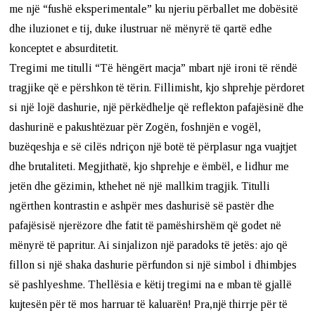
me një “fushë eksperimentale” ku njeriu përballet me dobësitë
dhe iluzionet e tij, duke ilustruar në mënyrë të qartë edhe
konceptet e absurditetit.
Tregimi me titulli “Të hëngërt macja” mbart një ironi të rëndë
tragjike që e përshkon të tërin. Fillimisht, kjo shprehje përdoret
si një lojë dashurie, një përkëdhelje që reflekton pafajësinë dhe
dashurinë e pakushtëzuar për Zogën, foshnjën e vogël,
buzëqeshja e së cilës ndriçon një botë të përplasur nga vuajtjet
dhe brutaliteti. Megjithatë, kjo shprehje e ëmbël, e lidhur me
jetën dhe gëzimin, kthehet në një mallkim tragjik. Titulli
ngërthen kontrastin e ashpër mes dashurisë së pastër dhe
pafajësisë njerëzore dhe fatit të pamëshirshëm që godet në
mënyrë të papritur. Ai sinjalizon një paradoks të jetës: ajo që
fillon si një shaka dashurie përfundon si një simbol i dhimbjes
së pashlyeshme. Thellësia e këtij tregimi na e mban të gjallë
kujtesën për të mos harruar të kaluarën! Pra,një thirrje për të