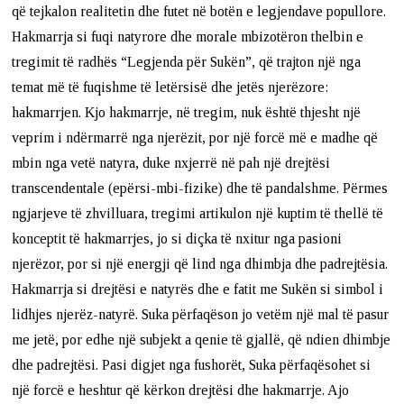
që tejkalon realitetin dhe futet në botën e legjendave popullore.
Hakmarrja si fuqi natyrore dhe morale mbizotëron thelbin e
tregimit të radhës “Legjenda për Sukën”, që trajton një nga
temat më të fuqishme të letërsisë dhe jetës njerëzore:
hakmarrjen. Kjo hakmarrje, në tregim, nuk është thjesht një
veprim i ndërmarrë nga njerëzit, por një forcë më e madhe që
mbin nga vetë natyra, duke nxjerrë në pah një drejtësi
transcendentale (epërsi-mbi-fizike) dhe të pandalshme. Përmes
ngjarjeve të zhvilluara, tregimi artikulon një kuptim të thellë të
konceptit të hakmarrjes, jo si diçka të nxitur nga pasioni
njerëzor, por si një energji që lind nga dhimbja dhe padrejtësia.
Hakmarrja si drejtësi e natyrës dhe e fatit me Sukën si simbol i
lidhjes njerëz-natyrë. Suka përfaqëson jo vetëm një mal të pasur
me jetë, por edhe një subjekt a qenie të gjallë, që ndien dhimbje
dhe padrejtësi. Pasi digjet nga fushorët, Suka përfaqësohet si
një forcë e heshtur që kërkon drejtësi dhe hakmarrje. Ajo