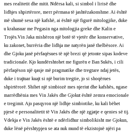
mes realitetit dhe mitit. Ndërsa kali, si simbol i lirisë dhe
lidhjes shpirtërore, merr përmasa të jashtëzakonshme. Ai është
më shumë sesa një kafshë, ai është një figurë mitologjike, duke
u krahasuar me Pegasin nga mitologjia greke dhe Kalin e
Trojës.Vin Jaka mishëron një botë të vjetër dhe konservative,
ku zakonet, burrëria dhe lidhja me natyrën janë thelbësore. Ai
dhe Gjoku janë përfaqësues të një brezi që jetonte sipas kodeve
tradicionale. Kjo kundërshtohet me figurën e Ban Sukës, i cili
përfaqëson një qasje më pragmatike dhe tregtare ndaj jetës,
duke i trajtuar kuajt si një burim tregtie, jo si shoqërues
shpirtërorë. Shihet një simbiozë mes njeriut dhe kafshës, ngase
marrëdhënia mes Vin Jakës dhe Gjokut është zemra emocionale
e tregimit. Ajo pasqyron një lidhje simbiotike, ku kali bëhet
pjesë e personalitetit të Vin Jakës dhe një zgjatje e qenies së tij.
Vdekja e Vin Jakës është e ndërlidhur simbolikisht me Gjokun,
duke lënë përshtypjen se ata nuk mund të ekzistojnë njëri pa