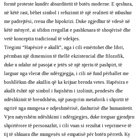
formë proteste kundër absurditetit të botës moderne. E qeshura,
në këtë rast, bëhet simbol i refuzimit të një realiteti të mbushur
me padrejtësi, rrena dhe hipokrizi. Duke zgjedhur të vdesë në
këtë mënyrë, ai sfidon rregullat e pashkruara të shoqërisë dhe
vetë konceptin tradicional të vdekjes.
Tregimi “Hapësirë e akullt”, nga i cili emërtohet dhe libri,
përmban një dimension të thellë ekzistencial dhe filozofik,
duke u ndalur në pasojat e jetës së një njeriu të pashpirt, të
larguar nga vlerat dhe ndërgjegjja, i cili në fund përballet me
boshllëkun dhe akullin që ka krijuar brenda vetes. Hapësira e
akullt është një simbol i fuqishëm i izolimit, pendesës dhe
ndëshkimit të brendshëm, një pasqyrim metaforik i shpirtit të
ngrirë nga mungesa e ndjeshmërisë, dashurisë dhe humanitetit.
Vjen natyrshëm ndëshkimi i ndërgjegjes, duke treguar gjendjen
shpirtërore të personazhit, i cili vuan si rezultat i veprimeve të
tij të shkuara dhe mungesës së empatisë për botën përreth. Ky