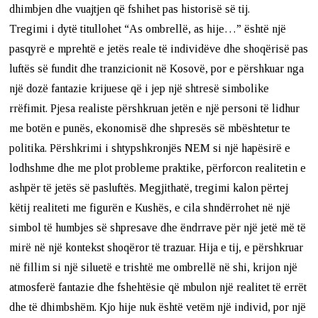
dhimbjen dhe vuajtjen që fshihet pas historisë së tij.
Tregimi i dytë titullohet “As ombrellë, as hije…” është një
pasqyrë e mprehtë e jetës reale të individëve dhe shoqërisë pas
luftës së fundit dhe tranzicionit në Kosovë, por e përshkuar nga
një dozë fantazie krijuese që i jep një shtresë simbolike
rrëfimit. Pjesa realiste përshkruan jetën e një personi të lidhur
me botën e punës, ekonomisë dhe shpresës së mbështetur te
politika. Përshkrimi i shtypshkronjës NEM si një hapësirë e
lodhshme dhe me plot probleme praktike, përforcon realitetin e
ashpër të jetës së pasluftës. Megjithatë, tregimi kalon përtej
këtij realiteti me figurën e Kushës, e cila shndërrohet në një
simbol të humbjes së shpresave dhe ëndrrave për një jetë më të
mirë në një kontekst shoqëror të trazuar. Hija e tij, e përshkruar
në fillim si një siluetë e trishtë me ombrellë në shi, krijon një
atmosferë fantazie dhe fshehtësie që mbulon një realitet të errët
dhe të dhimbshëm. Kjo hije nuk është vetëm një individ, por një