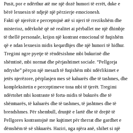
Pusit, por e ndërthur atë me një dozë humori të errët, duke e
bërë lexuesin të ndjejë një përzierje emocionesh.
Fakti që njerëzit e perceptojnë atë si njeri të rrezikshëm dhe
misterioz, ndërkohë që në realitet ai përballet me një dhimbje
të thellë personale, krijon një kontrast emocional të fuqishëm
që e ndan lexuesin midis keqardhjes dhe një humori të hidhur.
Tregimi ngre pyetje të rëndësishme mbi bukurinë dhe
shëmtinë, mbi normat dhe përjashtimet sociale. “Pellgorja
ndryshe” përçon një mesazh të fuqishëm mbi ndërlikimet e
jetës njerëzore, përplasjen mes së kaluarës dhe të tashmes, dhe
kompleksitetin e perceptimeve tona mbi të tjerët. Tregimi
ndërtohet mbi kontraste të forta-midis të bukurës dhe të
shëmtuarës, të kaluarës dhe të tashmes, të jashtmes dhe të
brendshmes. Për shembull, drunjtë e lartë dhe të drejtë të
Pellgores kontrastojnë me kujtimet për therrat dhe gardhet e
dëmshëm të së shkuarës. Haziri, nga njëra anë, shihet si një