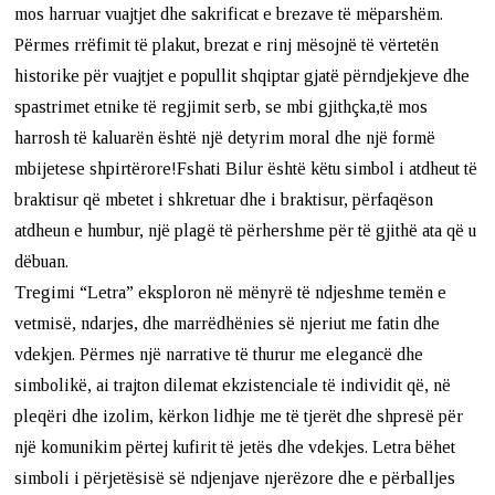
mos harruar vuajtjet dhe sakrificat e brezave të mëparshëm.
Përmes rrëfimit të plakut, brezat e rinj mësojnë të vërtetën
historike për vuajtjet e popullit shqiptar gjatë përndjekjeve dhe
spastrimet etnike të regjimit serb, se mbi gjithçka,të mos
harrosh të kaluarën është një detyrim moral dhe një formë
mbijetese shpirtërore!Fshati Bilur është këtu simbol i atdheut të
braktisur që mbetet i shkretuar dhe i braktisur, përfaqëson
atdheun e humbur, një plagë të përhershme për të gjithë ata që u
dëbuan.
Tregimi “Letra” eksploron në mënyrë të ndjeshme temën e
vetmisë, ndarjes, dhe marrëdhënies së njeriut me fatin dhe
vdekjen. Përmes një narrative të thurur me elegancë dhe
simbolikë, ai trajton dilemat ekzistenciale të individit që, në
pleqëri dhe izolim, kërkon lidhje me të tjerët dhe shpresë për
një komunikim përtej kufirit të jetës dhe vdekjes. Letra bëhet
simboli i përjetësisë së ndjenjave njerëzore dhe e përballjes