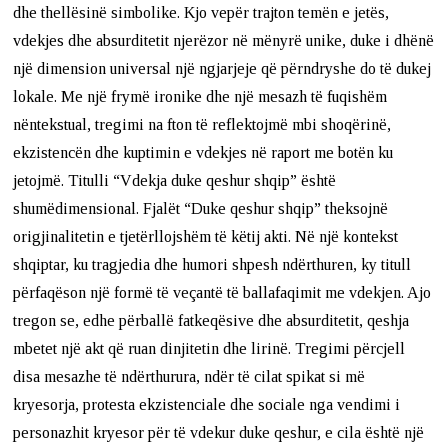
dhe thellësinë simbolike. Kjo vepër trajton temën e jetës,
vdekjes dhe absurditetit njerëzor në mënyrë unike, duke i dhënë
një dimension universal një ngjarjeje që përndryshe do të dukej
lokale. Me një frymë ironike dhe një mesazh të fuqishëm
nëntekstual, tregimi na fton të reflektojmë mbi shoqërinë,
ekzistencën dhe kuptimin e vdekjes në raport me botën ku
jetojmë. Titulli “Vdekja duke qeshur shqip” është
shumëdimensional. Fjalët “Duke qeshur shqip” theksojnë
origjinalitetin e tjetërllojshëm të këtij akti. Në një kontekst
shqiptar, ku tragjedia dhe humori shpesh ndërthuren, ky titull
përfaqëson një formë të veçantë të ballafaqimit me vdekjen. Ajo
tregon se, edhe përballë fatkeqësive dhe absurditetit, qeshja
mbetet një akt që ruan dinjitetin dhe lirinë. Tregimi përcjell
disa mesazhe të ndërthurura, ndër të cilat spikat si më
kryesorja, protesta ekzistenciale dhe sociale nga vendimi i
personazhit kryesor për të vdekur duke qeshur, e cila është një