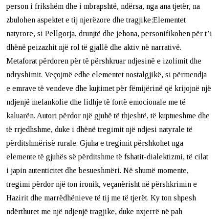
person i frikshëm dhe i mbrapshtë, ndërsa, nga ana tjetër, na
zbulohen aspektet e tij njerëzore dhe tragjike;Elementet
natyrore, si Pellgorja, drunjtë dhe jehona, personifikohen për t’i
dhënë peizazhit një rol të gjallë dhe aktiv në narrativë.
Metaforat përdoren për të përshkruar ndjesinë e izolimit dhe
ndryshimit. Veçojmë edhe elementet nostalgjikë, si përmendja
e emrave të vendeve dhe kujtimet për fëmijërinë që krijojnë një
ndjenjë melankolie dhe lidhje të fortë emocionale me të
kaluarën. Autori përdor një gjuhë të thjeshtë, të kuptueshme dhe
të rrjedhshme, duke i dhënë tregimit një ndjesi natyrale të
përditshmërisë rurale. Gjuha e tregimit përshkohet nga
elemente të gjuhës së përditshme të fshatit-dialektizmi, të cilat
i japin autenticitet dhe besueshmëri. Në shumë momente,
tregimi përdor një ton ironik, veçanërisht në përshkrimin e
Hazirit dhe marrëdhënieve të tij me të tjerët. Ky ton shpesh
ndërthuret me një ndjenjë tragjike, duke nxjerrë në pah