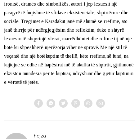
ironisë, dramës dhe simbolikës, autori i jep lexuesit një
pasqyrë të fuqishme të sfidave ekzistenciale, shpirtërore dhe
sociale. Tregimet e Karadakut janë më shumë se rrëfime, ato
janë thirrje për ndërgjegjësim dhe reflektim, duke e shtyrë
lexuesin të shqyrtojë vlerat, marrëdhëniet dhe rolin e tij në një
botë ku shpeshherë njerëzorja vihet në sprovë. Me një stil të
veçantë dhe një botëkuptim të thellë, këto rrëfime,në fund, na
kujtojnë se edhe në hapësirat më të akullta të shpirtit, gjithmonë
ekziston mundësia për të kuptuar, ndryshuar dhe gjetur kuptimin
e vërtetë të jetës.
hejza