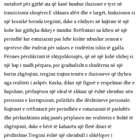
metaforë për gjithë ata që kanë humbur iluzionet e tyre në
tranzicionin shoqëror.E shkuara afërt dhe e largët, funksionon si
një kronikë brenda tregimit, duke u rikthyer në kujtime të një
kohe kur gjithçka dukej e mundur. Rrëfimtari na kthen në një
periudhë kur entuziazmi pas lufte kishte mbushur zemrat e
njerëzve dhe ëndrrat për sukses e rindërtim ishin të gjalla.
Përmes përshkrimit të shtypshkronjës, që në një kohë shihej si
një hap i madh përpara, por gradualisht u shndërrua në një
burim zhgënjimi, tregimi trajton temën e iluzioneve që thyhen
nga realiteti i ashpër. Kusha, dikur një figurë e respektuar dhe e
fuqishme, përfaqëson një ideal të shkuar që është shembur nën
presionin e korrupsionit, politikës dhe dështimeve personale.
Kujtimet e rrëfimtarit për periudhën e entuziazmit të pasluftës
dhe përkushtimin ndaj punës përplasen me realitetin e ftohtë të
zhgënjimit, duke e bërë të kaluarën një fletë ditari të
përditshme.Tregimi është një shembull i shkëlqyer i