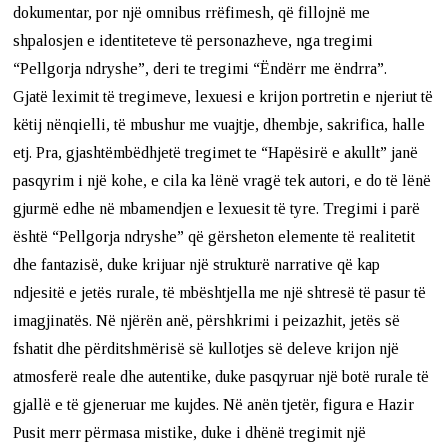
dokumentar, por një omnibus rrëfimesh, që fillojnë me
shpalosjen e identiteteve të personazheve, nga tregimi
“Pellgorja ndryshe”, deri te tregimi “Ëndërr me ëndrra”.
Gjatë leximit të tregimeve, lexuesi e krijon portretin e njeriut të
këtij nënqielli, të mbushur me vuajtje, dhembje, sakrifica, halle
etj. Pra, gjashtëmbëdhjetë tregimet te “Hapësirë e akullt” janë
pasqyrim i një kohe, e cila ka lënë vragë tek autori, e do të lënë
gjurmë edhe në mbamendjen e lexuesit të tyre. Tregimi i parë
është “Pellgorja ndryshe” që gërsheton elemente të realitetit
dhe fantazisë, duke krijuar një strukturë narrative që kap
ndjesitë e jetës rurale, të mbështjella me një shtresë të pasur të
imagjinatës. Në njërën anë, përshkrimi i peizazhit, jetës së
fshatit dhe përditshmërisë së kullotjes së deleve krijon një
atmosferë reale dhe autentike, duke pasqyruar një botë rurale të
gjallë e të gjeneruar me kujdes. Në anën tjetër, figura e Hazir
Pusit merr përmasa mistike, duke i dhënë tregimit një