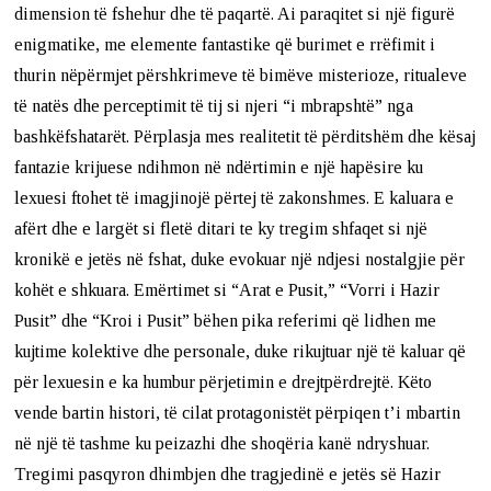
dimension të fshehur dhe të paqartë. Ai paraqitet si një figurë
enigmatike, me elemente fantastike që burimet e rrëfimit i
thurin nëpërmjet përshkrimeve të bimëve misterioze, ritualeve
të natës dhe perceptimit të tij si njeri “i mbrapshtë” nga
bashkëfshatarët. Përplasja mes realitetit të përditshëm dhe kësaj
fantazie krijuese ndihmon në ndërtimin e një hapësire ku
lexuesi ftohet të imagjinojë përtej të zakonshmes. E kaluara e
afërt dhe e largët si fletë ditari te ky tregim shfaqet si një
kronikë e jetës në fshat, duke evokuar një ndjesi nostalgjie për
kohët e shkuara. Emërtimet si “Arat e Pusit,” “Vorri i Hazir
Pusit” dhe “Kroi i Pusit” bëhen pika referimi që lidhen me
kujtime kolektive dhe personale, duke rikujtuar një të kaluar që
për lexuesin e ka humbur përjetimin e drejtpërdrejtë. Këto
vende bartin histori, të cilat protagonistët përpiqen t’i mbartin
në një të tashme ku peizazhi dhe shoqëria kanë ndryshuar.
Tregimi pasqyron dhimbjen dhe tragjedinë e jetës së Hazir