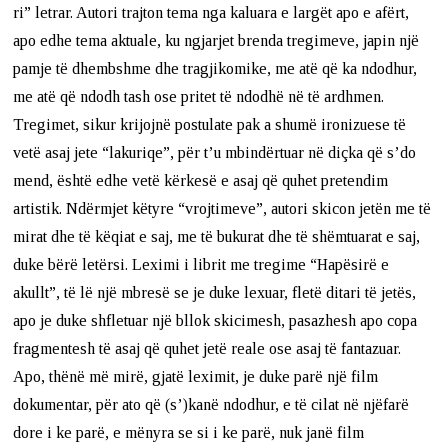
ri” letrar. Autori trajton tema nga kaluara e largët apo e afërt,
apo edhe tema aktuale, ku ngjarjet brenda tregimeve, japin një
pamje të dhembshme dhe tragjikomike, me atë që ka ndodhur,
me atë që ndodh tash ose pritet të ndodhë në të ardhmen.
Tregimet, sikur krijojnë postulate pak a shumë ironizuese të
vetë asaj jete “lakuriqe”, për t’u mbindërtuar në diçka që s’do
mend, është edhe vetë kërkesë e asaj që quhet pretendim
artistik. Ndërmjet këtyre “vrojtimeve”, autori skicon jetën me të
mirat dhe të këqiat e saj, me të bukurat dhe të shëmtuarat e saj,
duke bërë letërsi. Leximi i librit me tregime “Hapësirë e
akullt”, të lë një mbresë se je duke lexuar, fletë ditari të jetës,
apo je duke shfletuar një bllok skicimesh, pasazhesh apo copa
fragmentesh të asaj që quhet jetë reale ose asaj të fantazuar.
Apo, thënë më mirë, gjatë leximit, je duke parë një film
dokumentar, për ato që (s’)kanë ndodhur, e të cilat në njëfarë
dore i ke parë, e mënyra se si i ke parë, nuk janë film