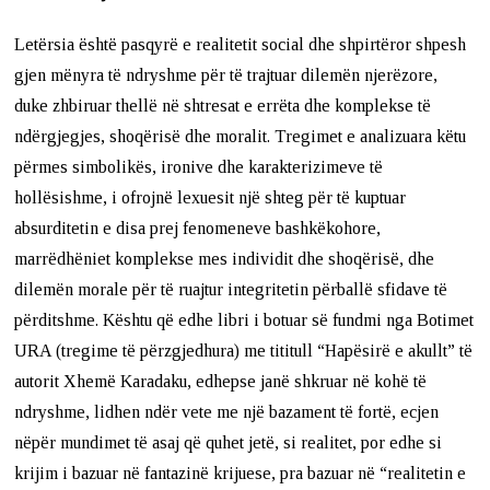
Letërsia është pasqyrë e realitetit social dhe shpirtëror shpesh
gjen mënyra të ndryshme për të trajtuar dilemën njerëzore,
duke zhbiruar thellë në shtresat e errëta dhe komplekse të
ndërgjegjes, shoqërisë dhe moralit. Tregimet e analizuara këtu
përmes simbolikës, ironive dhe karakterizimeve të
hollësishme, i ofrojnë lexuesit një shteg për të kuptuar
absurditetin e disa prej fenomeneve bashkëkohore,
marrëdhëniet komplekse mes individit dhe shoqërisë, dhe
dilemën morale për të ruajtur integritetin përballë sfidave të
përditshme. Kështu që edhe libri i botuar së fundmi nga Botimet
URA (tregime të përzgjedhura) me tititull “Hapësirë e akullt” të
autorit Xhemë Karadaku, edhepse janë shkruar në kohë të
ndryshme, lidhen ndër vete me një bazament të fortë, ecjen
nëpër mundimet të asaj që quhet jetë, si realitet, por edhe si
krijim i bazuar në fantazinë krijuese, pra bazuar në “realitetin e