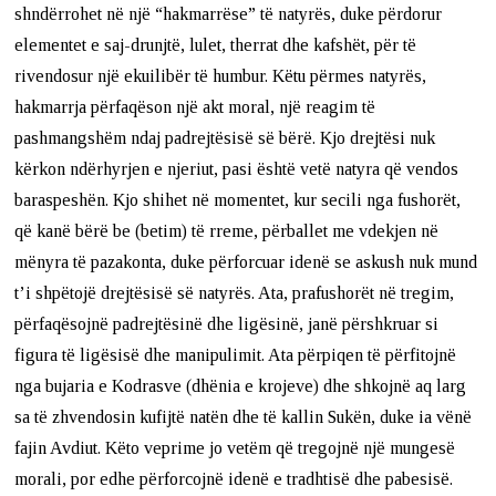
shndërrohet në një “hakmarrëse” të natyrës, duke përdorur
elementet e saj-drunjtë, lulet, therrat dhe kafshët, për të
rivendosur një ekuilibër të humbur. Këtu përmes natyrës,
hakmarrja përfaqëson një akt moral, një reagim të
pashmangshëm ndaj padrejtësisë së bërë. Kjo drejtësi nuk
kërkon ndërhyrjen e njeriut, pasi është vetë natyra që vendos
baraspeshën. Kjo shihet në momentet, kur secili nga fushorët,
që kanë bërë be (betim) të rreme, përballet me vdekjen në
mënyra të pazakonta, duke përforcuar idenë se askush nuk mund
t’i shpëtojë drejtësisë së natyrës. Ata, prafushorët në tregim,
përfaqësojnë padrejtësinë dhe ligësinë, janë përshkruar si
figura të ligësisë dhe manipulimit. Ata përpiqen të përfitojnë
nga bujaria e Kodrasve (dhënia e krojeve) dhe shkojnë aq larg
sa të zhvendosin kufijtë natën dhe të kallin Sukën, duke ia vënë
fajin Avdiut. Këto veprime jo vetëm që tregojnë një mungesë
morali, por edhe përforcojnë idenë e tradhtisë dhe pabesisë.