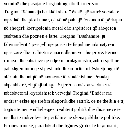
vetminë dhe pasojat e largimit nga thelbi njerëzor.
Tregimi “Sëmundja bashkëkohore” është një satirë sociale e
mprehtë dhe plot humor, që vë në pah një fenomen të përhapur
në shoqëri: korrupsionin moral dhe shpirtëror që shoqëron
pushtetin dhe pozitën e lartë. Tregimi “Dashamirë, ju
faleminderit!” përcjell një porosi të fuqishme mbi natyrën
njerëzore dhe realitetin e marrëdhënieve shoqërore. Përmes
ironisë dhe situatave që ndjekin protagonistin, autori sjell në
pah zhgënjimin që shpesh ndodh kur pritet mbështetje nga të
afërmit dhe miqtë në momente të rëndësishme. Prandaj,
shpeshherë, zhgënjimi nga të tjerët na mëson se duhet të
mbështetemi kryesisht tek vetvetja! Tregimi “Ëndërr me
ëndrra” është një rrëfim alegorik dhe satirik, që në thelbin e tij
trajton temën e udhëheqjes, realitetit politik dhe iluzioneve të
mëdha të individëve të përfshirë në skena publike e politike.
Përmes ironisë, paradoksit dhe figurës groteske të gomarit,