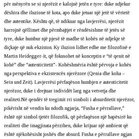
për mënyrën se si njerëzit e kalojnë jetën e tyre: duke ndjekur
dëshira dhe iluzione të kota, apo duke jetuar një jetë të vërtetë
dhe autentike. Kështu që, të ndikuar nga lavjerrësi, njerëzit
harrojnë qëllimet dhe përmbajtjet e rëndësishme të jetës së
tyre, duke humbur një pjesë të madhe të kohës në ndjekje të
diçkaje që nuk ekziston. Ky iluzion lidhet edhe me filozofinë e
Martin Heidegger-it, që fokusohet në konceptin e “të qenit në
kohë” dhe “autenticitetit”- Kohëshmëria është përvoja e kohës
nga perspektiva e ekzistencës njerëzore (Qenia dhe koha –
Sein und Zeit). Lavjerrësi përfaqëson humbjen e autenticitetit
njerëzor, duke i drejtuar individët larg nga vetvetja dhe
realiteti.Në qendër të tregimit rri simboli i absurditetit njerëzor,
pikërisht në vendin ku ndodh ngjarja, “Fusha e përrallave,”
është një simbol tjetër filozofik, që përfaqëson një hapësirë ku
realiteti dhe imagjinata përzihen, duke krijuar një ambient që
është njëkohësisht joshës dhe absurd. Fusha e përrallave ngjan