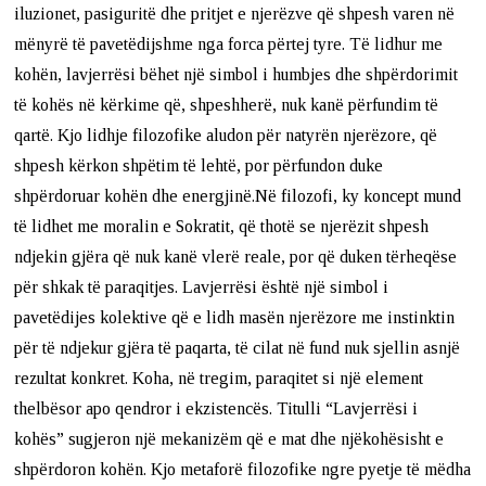
iluzionet, pasiguritë dhe pritjet e njerëzve që shpesh varen në
mënyrë të pavetëdijshme nga forca përtej tyre. Të lidhur me
kohën, lavjerrësi bëhet një simbol i humbjes dhe shpërdorimit
të kohës në kërkime që, shpeshherë, nuk kanë përfundim të
qartë. Kjo lidhje filozofike aludon për natyrën njerëzore, që
shpesh kërkon shpëtim të lehtë, por përfundon duke
shpërdoruar kohën dhe energjinë.Në filozofi, ky koncept mund
të lidhet me moralin e Sokratit, që thotë se njerëzit shpesh
ndjekin gjëra që nuk kanë vlerë reale, por që duken tërheqëse
për shkak të paraqitjes. Lavjerrësi është një simbol i
pavetëdijes kolektive që e lidh masën njerëzore me instinktin
për të ndjekur gjëra të paqarta, të cilat në fund nuk sjellin asnjë
rezultat konkret. Koha, në tregim, paraqitet si një element
thelbësor apo qendror i ekzistencës. Titulli “Lavjerrësi i
kohës” sugjeron një mekanizëm që e mat dhe njëkohësisht e
shpërdoron kohën. Kjo metaforë filozofike ngre pyetje të mëdha