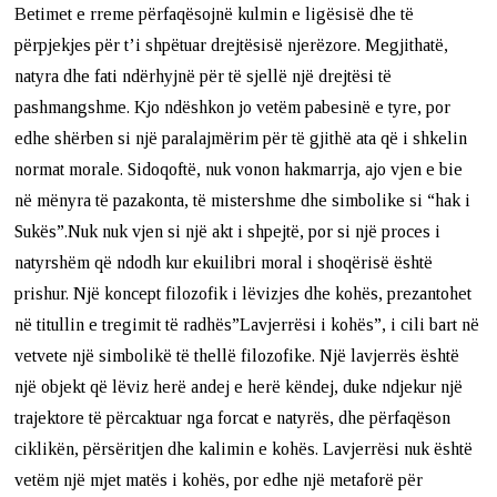
Betimet e rreme përfaqësojnë kulmin e ligësisë dhe të
përpjekjes për t’i shpëtuar drejtësisë njerëzore. Megjithatë,
natyra dhe fati ndërhyjnë për të sjellë një drejtësi të
pashmangshme. Kjo ndëshkon jo vetëm pabesinë e tyre, por
edhe shërben si një paralajmërim për të gjithë ata që i shkelin
normat morale. Sidoqoftë, nuk vonon hakmarrja, ajo vjen e bie
në mënyra të pazakonta, të mistershme dhe simbolike si “hak i
Sukës”.Nuk nuk vjen si një akt i shpejtë, por si një proces i
natyrshëm që ndodh kur ekuilibri moral i shoqërisë është
prishur. Një koncept filozofik i lëvizjes dhe kohës, prezantohet
në titullin e tregimit të radhës”Lavjerrësi i kohës”, i cili bart në
vetvete një simbolikë të thellë filozofike. Një lavjerrës është
një objekt që lëviz herë andej e herë këndej, duke ndjekur një
trajektore të përcaktuar nga forcat e natyrës, dhe përfaqëson
ciklikën, përsëritjen dhe kalimin e kohës. Lavjerrësi nuk është
vetëm një mjet matës i kohës, por edhe një metaforë për