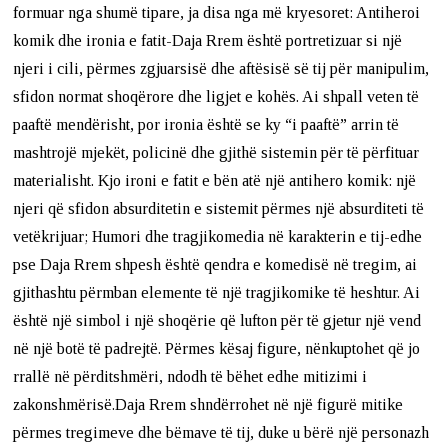
formuar nga shumë tipare, ja disa nga më kryesoret: Antiheroi
komik dhe ironia e fatit-Daja Rrem është portretizuar si një
njeri i cili, përmes zgjuarsisë dhe aftësisë së tij për manipulim,
sfidon normat shoqërore dhe ligjet e kohës. Ai shpall veten të
paaftë mendërisht, por ironia është se ky “i paaftë” arrin të
mashtrojë mjekët, policinë dhe gjithë sistemin për të përfituar
materialisht. Kjo ironi e fatit e bën atë një antihero komik: një
njeri që sfidon absurditetin e sistemit përmes një absurditeti të
vetëkrijuar; Humori dhe tragjikomedia në karakterin e tij-edhe
pse Daja Rrem shpesh është qendra e komedisë në tregim, ai
gjithashtu përmban elemente të një tragjikomike të heshtur. Ai
është një simbol i një shoqërie që lufton për të gjetur një vend
në një botë të padrejtë. Përmes kësaj figure, nënkuptohet që jo
rrallë në përditshmëri, ndodh të bëhet edhe mitizimi i
zakonshmërisë.Daja Rrem shndërrohet në një figurë mitike
përmes tregimeve dhe bëmave të tij, duke u bërë një personazh