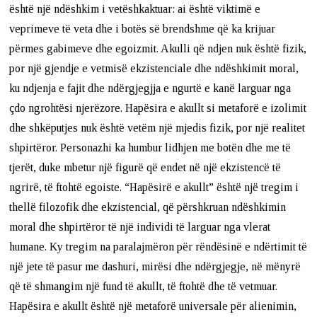
është një ndëshkim i vetëshkaktuar: ai është viktimë e
veprimeve të veta dhe i botës së brendshme që ka krijuar
përmes gabimeve dhe egoizmit. Akulli që ndjen nuk është fizik,
por një gjendje e vetmisë ekzistenciale dhe ndëshkimit moral,
ku ndjenja e fajit dhe ndërgjegjja e ngurtë e kanë larguar nga
çdo ngrohtësi njerëzore. Hapësira e akullt si metaforë e izolimit
dhe shkëputjes nuk është vetëm një mjedis fizik, por një realitet
shpirtëror. Personazhi ka humbur lidhjen me botën dhe me të
tjerët, duke mbetur një figurë që endet në një ekzistencë të
ngrirë, të ftohtë egoiste. “Hapësirë e akullt” është një tregim i
thellë filozofik dhe ekzistencial, që përshkruan ndëshkimin
moral dhe shpirtëror të një individi të larguar nga vlerat
humane. Ky tregim na paralajmëron për rëndësinë e ndërtimit të
një jete të pasur me dashuri, mirësi dhe ndërgjegje, në mënyrë
që të shmangim një fund të akullt, të ftohtë dhe të vetmuar.
Hapësira e akullt është një metaforë universale për alienimin,