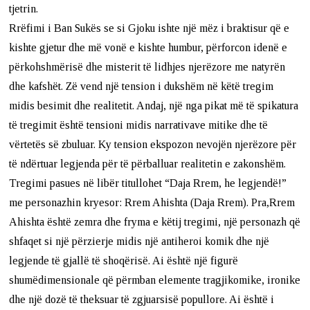
tjetrin.
Rrëfimi i Ban Sukës se si Gjoku ishte një mëz i braktisur që e
kishte gjetur dhe më vonë e kishte humbur, përforcon idenë e
përkohshmërisë dhe misterit të lidhjes njerëzore me natyrën
dhe kafshët. Zë vend një tension i dukshëm në këtë tregim
midis besimit dhe realitetit. Andaj, një nga pikat më të spikatura
të tregimit është tensioni midis narrativave mitike dhe të
vërtetës së zbuluar. Ky tension ekspozon nevojën njerëzore për
të ndërtuar legjenda për të përballuar realitetin e zakonshëm.
Tregimi pasues në libër titullohet “Daja Rrem, he legjendë!”
me personazhin kryesor: Rrem Ahishta (Daja Rrem). Pra,Rrem
Ahishta është zemra dhe fryma e këtij tregimi, një personazh që
shfaqet si një përzierje midis një antiheroi komik dhe një
legjende të gjallë të shoqërisë. Ai është një figurë
shumëdimensionale që përmban elemente tragjikomike, ironike
dhe një dozë të theksuar të zgjuarsisë popullore. Ai është i