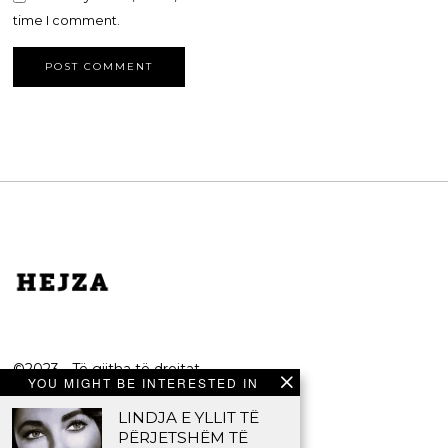
time I comment.
©2023 - Të gjitha të drejtat
YOU MIGHT BE INTERESTED IN
e rezervuara.
LINDJA E YLLIT TË
HEJZA
PËRJETSHËM TË