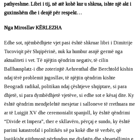
pathyeshme. Libri i tij, në atë kohë kur u shkrua, ishte një akt i
guximshëm dhe i denjë për respekt…
Nga Mirosllav KËRLEZHA
Edhe sot, njëmbëdhjete vjet pasi është shkruar libri i Dimitrije
Tucoviqit për Shqipërinë, nuk ka humbur asnjë germë nga
aktualiteti i vet. Të njëjtin qëndrim negativ, të cilin
Ballhausplatz-i dhe zoterinjtë Aehrenthal dhe Berchtold kishin
ndaj tërë problemit jugosllav, të njëjtin qëndrim kishte
Beogradi radikal, politikan ndaj çështjeve shqiptare, si para
dhjetë, si para dymbëdhjetë vjetëve, si edhe sot e kësaj dite. Ky
është qëndrim mendjelehtë mesjetar i salloneve të rrethuara me
ar të Luigjit XV dhe ceremonialit spanjoll, ky është qëndrimi
“Divide et Impera”, ther e skllavëro, përçaj e sundo, ky është
parimi katastrofal i politikës së pa kokë dhe të verbër, që
logjikisht gjithmonë përfundon me disfatën dhe shpartallimin e