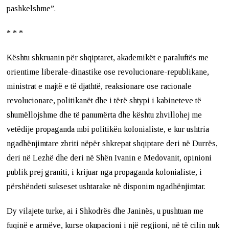
pashkelshme”.
* * *
Kështu shkruanin për shqiptaret, akademikët e paraluftës me
orientime liberale-dinastike ose revolucionare-republikane,
ministrat e majtë e të djathtë, reaksionare ose racionale
revolucionare, politikanët dhe i tërë shtypi i kabineteve të
shumëllojshme dhe të panumërta dhe kështu zhvillohej me
vetëdije propaganda mbi politikën kolonialiste, e kur ushtria
ngadhënjimtare zbriti nëpër shkrepat shqiptare deri në Durrës,
deri në Lezhë dhe deri në Shën Ivanin e Medovanit, opinioni
publik prej graniti, i krijuar nga propaganda kolonialiste, i
përshëndeti sukseset ushtarake në disponim ngadhënjimtar.
Dy vilajete turke, ai i Shkodrës dhe Janinës, u pushtuan me
fuqinë e armëve, kurse okupacioni i një regjioni, në të cilin nuk