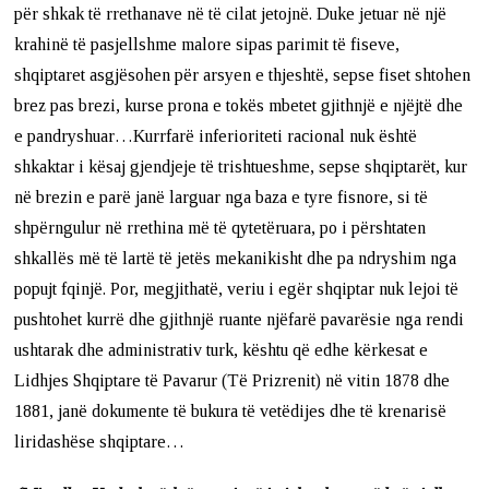
për shkak të rrethanave në të cilat jetojnë. Duke jetuar në një
krahinë të pasjellshme malore sipas parimit të fiseve,
shqiptaret asgjësohen për arsyen e thjeshtë, sepse fiset shtohen
brez pas brezi, kurse prona e tokës mbetet gjithnjë e njëjtë dhe
e pandryshuar…Kurrfarë inferioriteti racional nuk është
shkaktar i kësaj gjendjeje të trishtueshme, sepse shqiptarët, kur
në brezin e parë janë larguar nga baza e tyre fisnore, si të
shpërngulur në rrethina më të qytetëruara, po i përshtaten
shkallës më të lartë të jetës mekanikisht dhe pa ndryshim nga
popujt fqinjë. Por, megjithatë, veriu i egër shqiptar nuk lejoi të
pushtohet kurrë dhe gjithnjë ruante njëfarë pavarësie nga rendi
ushtarak dhe administrativ turk, kështu që edhe kërkesat e
Lidhjes Shqiptare të Pavarur (Të Prizrenit) në vitin 1878 dhe
1881, janë dokumente të bukura të vetëdijes dhe të krenarisë
liridashëse shqiptare…