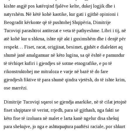
kishte asgjë pos katërqind fjalëve kelte, dukej logjik dhe i
natyrshëm. Në këtë kohë kaotike, kur gati i gjithë opinioni i
Beogradit kërkonte që të pushtohej Shqipëria, Dimitrije
Tucoviqi parashtroi antitezat e veta të pathyeshme. Libri i tij, në
atë kohë kur u shkrua, ishte një akt i guximshëm dhe i denjë për
respekt… Fiset, racat, origjinat, besimet, gjuhët e dialektet aq
shumë janë amalgamuar në këto lugina, sa që është e pamundur
të tërhiqet kufiri i gjendjes së sotme etnografike, e po të
rikonstruktohej me mitraloza e varje në bazë të do fare
gjendjesh fiktive të para shumë qindra vjetësh, do të ishte krim,
ose marrëzi.
Dimitrije Tucoviqi sqaroi se gjendja anarkike, në të cilat jetojnë
fiset shqiptare të veriut, rrjedh, para së gjithash, nga fakti se
këto fise të izoluara në malet e larta kanë ngelur disa shekuj
para shekujve, jo nga e ashtuquajtura paaftësi raciale, por shkurt