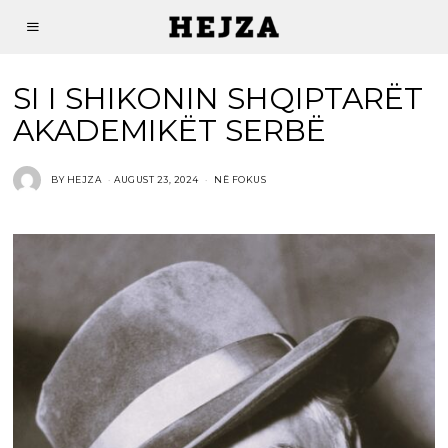
SI I SHIKONIN SHQIPTARËT
AKADEMIKËT SERBË
BY
HEJZA
AUGUST 23, 2024
NË FOKUS