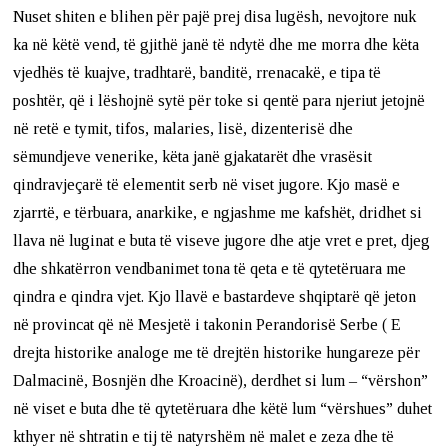
Nuset shiten e blihen për pajë prej disa lugësh, nevojtore nuk
ka në këtë vend, të gjithë janë të ndytë dhe me morra dhe këta
vjedhës të kuajve, tradhtarë, banditë, rrenacakë, e tipa të
poshtër, që i lëshojnë sytë për toke si qentë para njeriut jetojnë
në retë e tymit, tifos, malaries, lisë, dizenterisë dhe
sëmundjeve venerike, këta janë gjakatarët dhe vrasësit
qindravjeçarë të elementit serb në viset jugore. Kjo masë e
zjarrtë, e tërbuara, anarkike, e ngjashme me kafshët, dridhet si
llava në luginat e buta të viseve jugore dhe atje vret e pret, djeg
dhe shkatërron vendbanimet tona të qeta e të qytetëruara me
qindra e qindra vjet. Kjo llavë e bastardeve shqiptarë që jeton
në provincat që në Mesjetë i takonin Perandorisë Serbe ( E
drejta historike analoge me të drejtën historike hungareze për
Dalmacinë, Bosnjën dhe Kroacinë), derdhet si lum – “vërshon”
në viset e buta dhe të qytetëruara dhe këtë lum “vërshues” duhet
kthyer në shtratin e tij të natyrshëm në malet e zeza dhe të