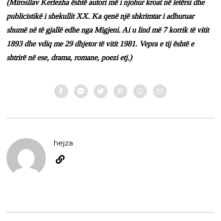
(Mirosllav Kerlezha është autori më i njohur kroat në letërsi dhe
publicistikë i shekullit XX. Ka qenë një shkrimtar i adhuruar
shumë në të gjallë edhe nga Migjeni. Ai u lind më 7 korrik të vitit
1893 dhe vdiq me 29 dhjetor të vitit 1981. Vepra e tij është e
shtrirë në ese, drama, romane, poezi etj.)
hejza