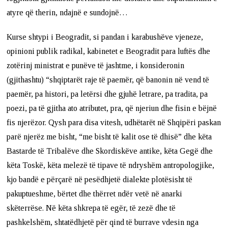
atyre që therin, ndajnë e sundojnë…
Kurse shtypi i Beogradit, si pandan i karabushëve vjeneze,
opinioni publik radikal, kabinetet e Beogradit para luftës dhe
zotërinj ministrat e punëve të jashtme, i konsideronin
(gjithashtu) “shqiptarët raje të paemër, që banonin në vend të
paemër, pa histori, pa letërsi dhe gjuhë letrare, pa tradita, pa
poezi, pa të gjitha ato atributet, pra, që njeriun dhe fisin e bëjnë
fis njerëzor. Qysh para disa vitesh, udhëtarët në Shqipëri paskan
parë njerëz me bisht, “me bisht të kalit ose të dhisë” dhe këta
Bastarde të Tribalëve dhe Skordiskëve antike, këta Gegë dhe
këta Toskë, këta melezë të tipave të ndryshëm antropologjike,
kjo bandë e përçarë në pesëdhjetë dialekte plotësisht të
pakuptueshme, bërtet dhe thërret ndër vetë në anarki
skëterrëse. Në këta shkrepa të egër, të zezë dhe të
pashkelshëm, shtatëdhjetë për qind të burrave vdesin nga