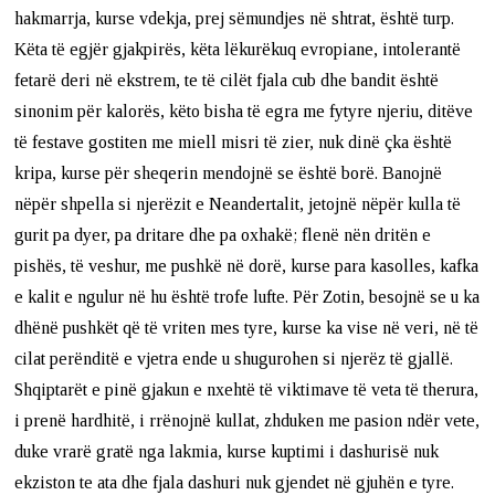
hakmarrja, kurse vdekja, prej sëmundjes në shtrat, është turp.
Këta të egjër gjakpirës, këta lëkurëkuq evropiane, intolerantë
fetarë deri në ekstrem, te të cilët fjala cub dhe bandit është
sinonim për kalorës, këto bisha të egra me fytyre njeriu, ditëve
të festave gostiten me miell misri të zier, nuk dinë çka është
kripa, kurse për sheqerin mendojnë se është borë. Banojnë
nëpër shpella si njerëzit e Neandertalit, jetojnë nëpër kulla të
gurit pa dyer, pa dritare dhe pa oxhakë; flenë nën dritën e
pishës, të veshur, me pushkë në dorë, kurse para kasolles, kafka
e kalit e ngulur në hu është trofe lufte. Për Zotin, besojnë se u ka
dhënë pushkët që të vriten mes tyre, kurse ka vise në veri, në të
cilat perënditë e vjetra ende u shugurohen si njerëz të gjallë.
Shqiptarët e pinë gjakun e nxehtë të viktimave të veta të therura,
i prenë hardhitë, i rrënojnë kullat, zhduken me pasion ndër vete,
duke vrarë gratë nga lakmia, kurse kuptimi i dashurisë nuk
ekziston te ata dhe fjala dashuri nuk gjendet në gjuhën e tyre.