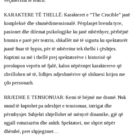
veçanërisht të teatrit.
KARAKTERE TË THELLË: Karakteret e “The Crucible” janë
kompleksë dhe shumëdimensionalë. Përplasjet brenda tyre,
pasionet dhe dilemat psikologjike ku janë mbërthyer, përbëjnë
brumin e parë për teatrin, shkallët më të sigurta ku spektatorët
juanë ftuar të hypin, për të mbërritur tek thelbi i çështjes.
Kuptimi sa më i thellë prej spektatorëve i historisë që
preokupon veprën në fjalë, kalon nëpërmjet karaktereve që
zhvillohen në të, lidhjes ndjeshmërive që shikuesi krijon me
çdo personazh.
RRJEDHE E TENSIONUAR: Kemi të bëjmë me dramë. Nuk
mund të kuptohet pa ndeshjet e tensionuar, intrigat dhe
përmbysjet. Subjekti shtjellohet në mënyrë dinamike, gjë që
ngjall entuziazëm dhe ankth. Spektatori, me shpirt nëpër
dhëmbë, pret shpjegimet…