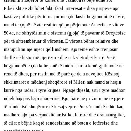
sistemin shoqëror të kohës dhe vazhdon ta bëjë edhe sot?
Pikërisht se zbulohet fakti fatal: interesat e disa grupeve apo
kastave politike për të ruajtur me çdo kusht hegjemoninë e tyre,
mund të çojnë në atë realitet që po përjetonte Amerika e viteve
50-të, në shfrytëzimin e sistemit (gjoja) të pavarur të Drejtësisë
për të shtrembëruar të vërtetën. E vërteta bëhet relative dhe
manipulimi një mjet i qëllimshëm. Kjo temë është rrënjosur
thellë në historinë njerëzore dhe nuk vjetrohet kurrë. Vetë
hegjemonët e çdo kohe janë të interesuar ta kenë gjithmonë në
rend të ditës, për rastin më të parë që do u nevojitet. Kësisoj,
shkrimtarët e mëdhenj shoqërorë si Miler, nuk mund ta heqin
kurrë nga radari i tyre krijues. Ngaqë thjesht, arti i tyre madhor
ndjek hap pas hapi shoqërinë. Kjo, parë në prizmin më të gjerë
të rëndësisë shoqërore të kësaj vepre. Por s’mund të ishte kaq
madhore ajo, pa veçanësitë artistike, letrare dhe dramaturgjike,
të cilat e bëjnë kaq të rëndësishme në botën e letërsisë dhe