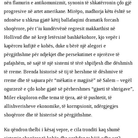
nën flamurin e antikomunizmit, synonin të shkatërronin çdo gjë
progresive në artet amerikane. Mirëpo, madhorja këtu është se
ndonëse u shkrua gjatë këtij ballafaqimi dramatik forcash
shoqërore, për t’iu kundërvënë regresit makkarthist në
Hollivud dhe në krejt letërsinë bashkëkohore, kjo vepër i
kapërceu kufijtë e kohës, duke u bërë një alegori e
përgjithshme për ndjekjet dhe persekutimet e njerëzve të
pafajshëm, në sajë të një sistemi të tërë shpifjesh dhe dëshmish
të rreme. Brenda historisë së tij të hershme të dëshmive të
rreme dhe të sajuara për “mëkatin e magjisë” në Salem – vegël
ogurzezë e çdo kohe gjatë së përhershmes “gjueti të shtrigave”,
Miler eksploron edhe tema të tjera, atë të pushtetit, të
allishverisheve ekonomike, të korrupsionit, ndërgjegjes
shoqërore dhe të histerisë së përgjithshme.
Ku qëndron thelbi i kësaj vepre, e cila tronditi kaq shumë