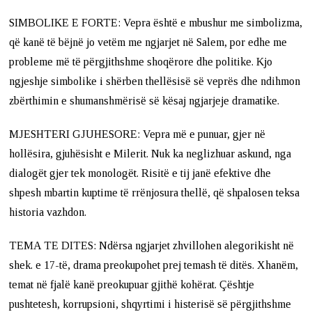
SIMBOLIKE E FORTE: Vepra është e mbushur me simbolizma,
që kanë të bëjnë jo vetëm me ngjarjet në Salem, por edhe me
probleme më të përgjithshme shoqërore dhe politike. Kjo
ngjeshje simbolike i shërben thellësisë së veprës dhe ndihmon
zbërthimin e shumanshmërisë së kësaj ngjarjeje dramatike.
MJESHTERI GJUHESORE: Vepra më e punuar, gjer në
hollësira, gjuhësisht e Milerit. Nuk ka neglizhuar askund, nga
dialogët gjer tek monologët. Risitë e tij janë efektive dhe
shpesh mbartin kuptime të rrënjosura thellë, që shpalosen teksa
historia vazhdon.
TEMA TE DITES: Ndërsa ngjarjet zhvillohen alegorikisht në
shek. e 17-të, drama preokupohet prej temash të ditës. Xhanëm,
temat në fjalë kanë preokupuar gjithë kohërat. Çështje
pushtetesh, korrupsioni, shqyrtimi i histerisë së përgjithshme