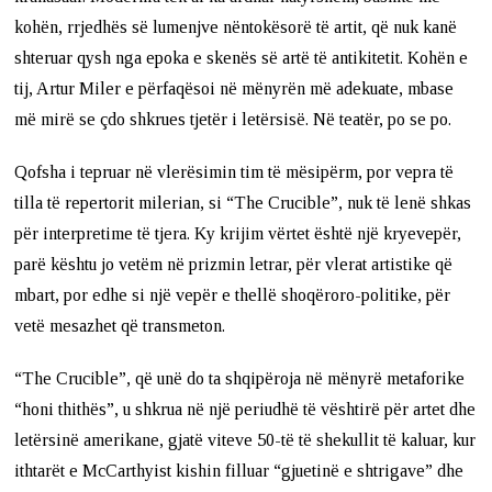
kohën, rrjedhës së lumenjve nëntokësorë të artit, që nuk kanë
shteruar qysh nga epoka e skenës së artë të antikitetit. Kohën e
tij, Artur Miler e përfaqësoi në mënyrën më adekuate, mbase
më mirë se çdo shkrues tjetër i letërsisë. Në teatër, po se po.
Qofsha i tepruar në vlerësimin tim të mësipërm, por vepra të
tilla të repertorit milerian, si “The Crucible”, nuk të lenë shkas
për interpretime të tjera. Ky krijim vërtet është një kryevepër,
parë kështu jo vetëm në prizmin letrar, për vlerat artistike që
mbart, por edhe si një vepër e thellë shoqëroro-politike, për
vetë mesazhet që transmeton.
“The Crucible”, që unë do ta shqipëroja në mënyrë metaforike
“honi thithës”, u shkrua në një periudhë të vështirë për artet dhe
letërsinë amerikane, gjatë viteve 50-të të shekullit të kaluar, kur
ithtarët e McCarthyist kishin filluar “gjuetinë e shtrigave” dhe