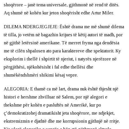
shoqërore – janë tema universale, gjithmonë në rend të ditës.
Aq shumë në kohën kur jeton shoqërisht edhe Artur Miler.
DILEMA NDERGJEGJEJE: Është drama me më shumë dilema
të tilla, jo vetëm në bagazhin krijues të këtij autori të madh, por
në gjithë letërsinë amerikane. Të merret fryma nga dendësia
me të cilën shpalosen ato para karaktereve dhe spektatorit. Ky
eksplorim i thellë i shpirtit të njeriut, i natyrës njerëzore në
përgjithësi, njëkohësisht i fal edhe thellësi dhe
shumëkëndshmëri shikimi kësaj vepre.
ALEGORIA: E thamë ca më lart, drama nuk është thjesht një
histori e hershme zhvilluar në Salem, por një alegori e
thekshme për kohën e pasluftës në Amerikë, kur po
ç’demokratizohej dramatikisht jeta shoqërore, me ndjekjet,
ekstremizmin e djathtë dhe me korrupsionin gjithnjë në rritje.