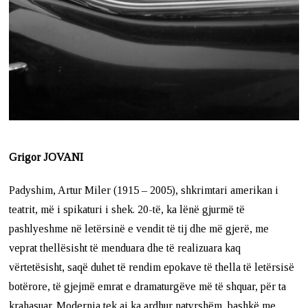
Grigor JOVANI
Padyshim, Artur Miler (1915 – 2005), shkrimtari amerikan i
teatrit, më i spikaturi i shek. 20-të, ka lënë gjurmë të
pashlyeshme në letërsinë e vendit të tij dhe më gjerë, me
veprat thellësisht të menduara dhe të realizuara kaq
vërtetësisht, saqë duhet të rendim epokave të thella të letërsisë
botërore, të gjejmë emrat e dramaturgëve më të shquar, për ta
krahasuar. Modernia tek ai ka ardhur natyrshëm, bashkë me