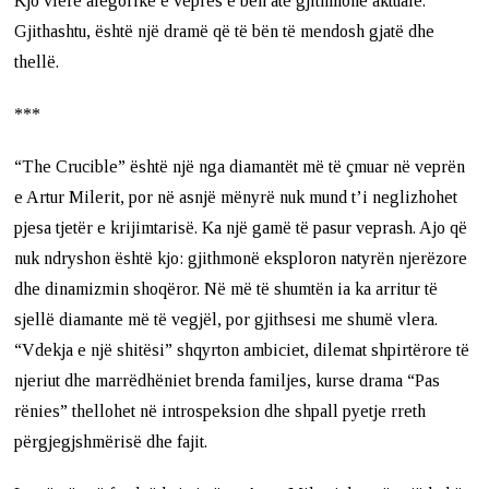
Kjo vlerë alegorike e veprës e bën atë gjithmonë aktuale.
Gjithashtu, është një dramë që të bën të mendosh gjatë dhe
thellë.
***
“The Crucible” është një nga diamantët më të çmuar në veprën
e Artur Milerit, por në asnjë mënyrë nuk mund t’i neglizhohet
pjesa tjetër e krijimtarisë. Ka një gamë të pasur veprash. Ajo që
nuk ndryshon është kjo: gjithmonë eksploron natyrën njerëzore
dhe dinamizmin shoqëror. Në më të shumtën ia ka arritur të
sjellë diamante më të vegjël, por gjithsesi me shumë vlera.
“Vdekja e një shitësi” shqyrton ambiciet, dilemat shpirtërore të
njeriut dhe marrëdhëniet brenda familjes, kurse drama “Pas
rënies” thellohet në introspeksion dhe shpall pyetje rreth
përgjegjshmërisë dhe fajit.