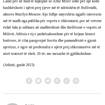
Lamë për në fund të kujtojmë se Artur Miler ishte për një kohë
bashkëshorti i njërit prej yjeve më të ndritshëm të Hollivudit,
aktores Marilyn Monroe. Kjo lidhje natyrshëm ngjalli interesim
më të madh nga publiku për veprën e shkrimtarit, por në vetvete
është fakt jo ndikues në madhështinë dhe thellësinë e veprës së
Milerit. Aftësia e tij e jashtëzakonshme për të krijuar histori
botërore, të cilat pasqyrojnë forcën dhe pamundësitë e gjenit
njerëzor, e ngre në piedestalin e njërit prej shkrimtarëve më të
mirë teatrorë të shek. 20-të, me mesazhe të gjithkohshme.
(Athinë, gusht 2023)