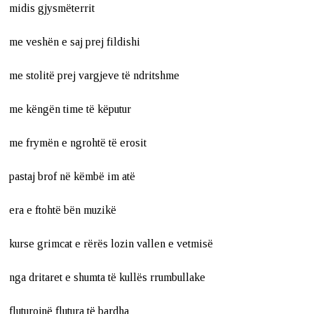
midis gjysmëterrit
me veshën e saj prej fildishi
me stolitë prej vargjeve të ndritshme
me këngën time të këputur
me frymën e ngrohtë të erosit
pastaj brof në këmbë im atë
era e ftohtë bën muzikë
kurse grimcat e rërës lozin vallen e vetmisë
nga dritaret e shumta të kullës rrumbullake
fluturojnë flutura të bardha