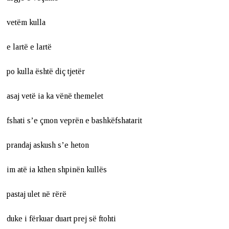
vetëm kulla
e lartë e lartë
po kulla është diç tjetër
asaj vetë ia ka vënë themelet
fshati s’e çmon veprën e bashkëfshatarit
prandaj askush s’e heton
im atë ia kthen shpinën kullës
pastaj ulet në rërë
duke i fërkuar duart prej së ftohti