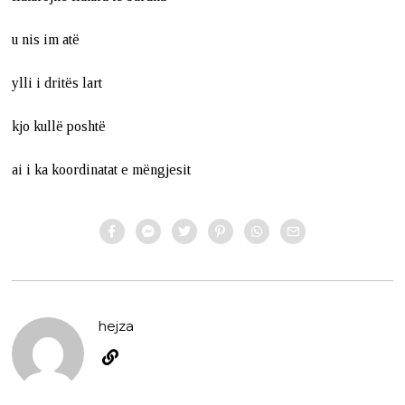
u nis im atë
ylli i dritës lart
kjo kullë poshtë
ai i ka koordinatat e mëngjesit
hejza