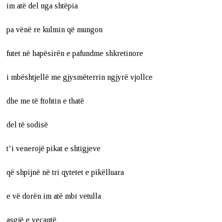
im atë del nga shtëpia
pa vënë re kulmin që mungon
futet në hapësirën e pafundme shkretinore
i mbështjellë me gjysmëterrin ngjyrë vjollce
dhe me të ftohtin e thatë
del të sodisë
t’i venerojë pikat e shtigjeve
që shpijnë në tri qytetet e pikëlluara
e vë dorën im atë mbi vetulla
asgjë e veçantë