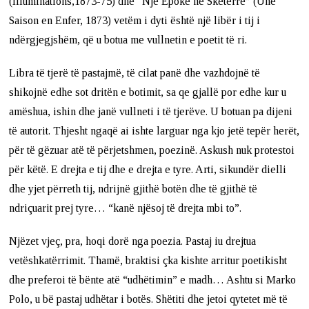
(Illuminations,1873-75) dhe “Një Epokë në Skëterrë” (Une
Saison en Enfer, 1873) vetëm i dyti është një libër i tij i
ndërgjegjshëm, që u botua me vullnetin e poetit të ri.
Libra të tjerë të pastajmë, të cilat panë dhe vazhdojnë të
shikojnë edhe sot dritën e botimit, sa qe gjallë por edhe kur u
amëshua, ishin dhe janë vullneti i të tjerëve. U botuan pa dijeni
të autorit. Thjesht ngaqë ai ishte larguar nga kjo jetë tepër herët,
për të gëzuar atë të përjetshmen, poezinë. Askush nuk protestoi
për këtë. E drejta e tij dhe e drejta e tyre. Arti, sikundër dielli
dhe yjet përreth tij, ndrijnë gjithë botën dhe të gjithë të
ndriçuarit prej tyre… “kanë njësoj të drejta mbi to”.
Njëzet vjeç, pra, hoqi dorë nga poezia. Pastaj iu drejtua
vetëshkatërrimit. Thamë, braktisi çka kishte arritur poetikisht
dhe preferoi të bënte atë “udhëtimin” e madh… Ashtu si Marko
Polo, u bë pastaj udhëtar i botës. Shëtiti dhe jetoi qytetet më të