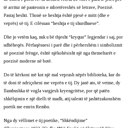
të arritur në panteonin e mbretëreshës së letrave, Poezisë.
Pastaj heshti. Thonë se heshtja është pjesë e mitit (dhe e
veprës) së tij. E cilësuan “heshtja e tij shurdhuese”.
Dhe jo vetëm kaq, nuk u bë thjesht “kryqtar” legjendar i saj, por
udhëheqës. Përfaqësuesi i parë dhe i përhershëm i simbolizmit
në poezinë frënge, është njëkohësisht një nga themeltarët e
poezisë moderne në botë.
Do të kërkoni më kot një mal veprash nëpër biblioteka, kur do
të doni të ndriçoheni me veprën e tij. Dy janë ato, të vetme, dy
llambushka të vogla vargjesh kryengritëse, por që patën
shkëlqimin e një dielli të madh, atij talenti të jashtëzakonshëm
poetik me emrin Rembo.
Nga dy vëllimet e tij poetike, “Shkëndijime”