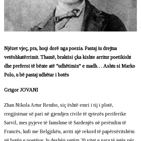
Njëzet vjeç, pra, hoqi dorë nga poezia. Pastaj iu drejtua
vetëshkatërrimit. Thamë, braktisi çka kishte arritur poetikisht
dhe preferoi të bënte atë “udhëtimin” e madh… Ashtu si Marko
Polo, u bë pastaj udhëtar i botës
Grigor JOVANI
Zhan Nikola Artur Rembo, siç është emri i tij i plotë,
rregjistruar së pari në gjendjen civile të qytezës periferike
Sarvil, mes pyjeve të famshme të Sardenjës në perëndim të
Francës, kufi me Belgjikën, arriti një rekord të papërsëritshëm
në botën e poetëve: Iu deshën vetëm 20 vitet e para të jetës për