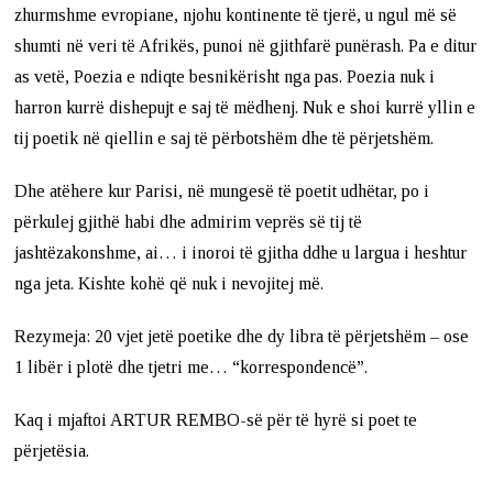
zhurmshme evropiane, njohu kontinente të tjerë, u ngul më së
shumti në veri të Afrikës, punoi në gjithfarë punërash. Pa e ditur
as vetë, Poezia e ndiqte besnikërisht nga pas. Poezia nuk i
harron kurrë dishepujt e saj të mëdhenj. Nuk e shoi kurrë yllin e
tij poetik në qiellin e saj të përbotshëm dhe të përjetshëm.
Dhe atëhere kur Parisi, në mungesë të poetit udhëtar, po i
përkulej gjithë habi dhe admirim veprës së tij të
jashtëzakonshme, ai… i inoroi të gjitha ddhe u largua i heshtur
nga jeta. Kishte kohë që nuk i nevojitej më.
Rezymeja: 20 vjet jetë poetike dhe dy libra të përjetshëm – ose
1 libër i plotë dhe tjetri me… “korrespondencë”.
Kaq i mjaftoi ARTUR REMBO-së për të hyrë si poet te
përjetësia.