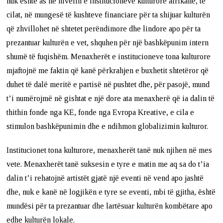
nuk është as në nivelin e institucioneve kulturore afrikane, të
cilat, në mungesë të kushteve financiare për ta shijuar kulturën
që zhvillohet në shtetet perëndimore dhe lindore apo për ta
prezantuar kulturën e vet, shquhen për një bashkëpunim intern
shumë të fuqishëm. Menaxherët e institucioneve tona kulturore
mjaftojnë me faktin që kanë përkrahjen e buxhetit shtetëror që
duhet të dalë meritë e partisë në pushtet dhe, për pasojë, mund
t’i numërojmë në gishtat e një dore ata menaxherë që ia dalin të
thithin fonde nga KE, fonde nga Evropa Kreative, e cila e
stimulon bashkëpunimin dhe e ndihmon globalizimin kulturor.
Institucionet tona kulturore, menaxherët tanë nuk njihen në mes
vete. Menaxherët tanë suksesin e tyre e matin me aq sa do t’ia
dalin t’i rehatojnë artistët gjatë një eventi në vend apo jashtë
dhe, nuk e kanë në logjikën e tyre se eventi, mbi të gjitha, është
mundësi për ta prezantuar dhe lartësuar kulturën kombëtare apo
edhe kulturën lokale.