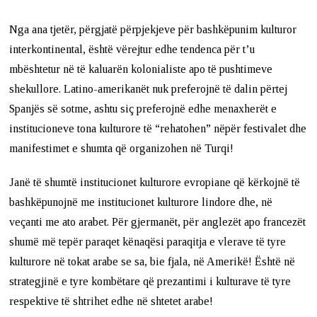
Nga ana tjetër, përgjatë përpjekjeve për bashkëpunim kulturor
interkontinental, është vërejtur edhe tendenca për t’u
mbështetur në të kaluarën kolonialiste apo të pushtimeve
shekullore. Latino-amerikanët nuk preferojnë të dalin përtej
Spanjës së sotme, ashtu siç preferojnë edhe menaxherët e
institucioneve tona kulturore të “rehatohen” nëpër festivalet dhe
manifestimet e shumta që organizohen në Turqi!
Janë të shumtë institucionet kulturore evropiane që kërkojnë të
bashkëpunojnë me institucionet kulturore lindore dhe, në
veçanti me ato arabet. Për gjermanët, për anglezët apo francezët
shumë më tepër paraqet kënaqësi paraqitja e vlerave të tyre
kulturore në tokat arabe se sa, bie fjala, në Amerikë! Është në
strategjinë e tyre kombëtare që prezantimi i kulturave të tyre
respektive të shtrihet edhe në shtetet arabe!