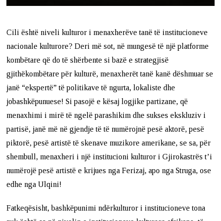
Cili është niveli kulturor i menaxherëve tanë të institucioneve
nacionale kulturore? Deri më sot, në mungesë të një platforme
kombëtare që do të shërbente si bazë e strategjisë
gjithëkombëtare për kulturë, menaxherët tanë kanë dëshmuar se
janë “ekspertë” të politikave të ngurta, lokaliste dhe
jobashkëpunuese! Si pasojë e kësaj logjike partizane, që
menaxhimi i mirë të ngelë parashikim dhe sukses ekskluziv i
partisë, janë më në gjendje të të numërojnë pesë aktorë, pesë
piktorë, pesë artistë të skenave muzikore amerikane, se sa, për
shembull, menaxheri i një institucioni kulturor i Gjirokastrës t’i
numërojë pesë artistë e krijues nga Ferizaj, apo nga Struga, ose
edhe nga Ulqini!
Fatkeqësisht, bashkëpunimi ndërkulturor i institucioneve tona