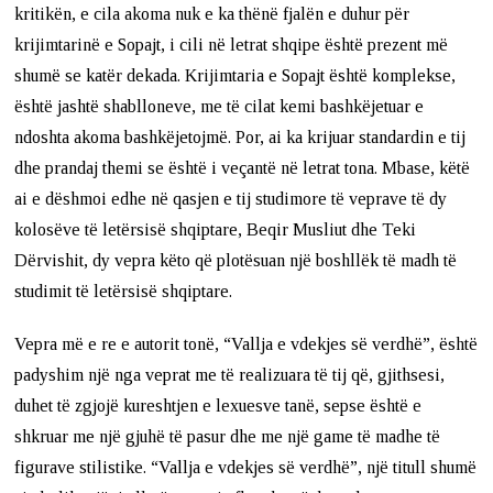
kritikën, e cila akoma nuk e ka thënë fjalën e duhur për
krijimtarinë e Sopajt, i cili në letrat shqipe është prezent më
shumë se katër dekada. Krijimtaria e Sopajt është komplekse,
është jashtë shablloneve, me të cilat kemi bashkëjetuar e
ndoshta akoma bashkëjetojmë. Por, ai ka krijuar standardin e tij
dhe prandaj themi se është i veçantë në letrat tona. Mbase, këtë
ai e dëshmoi edhe në qasjen e tij studimore të veprave të dy
kolosëve të letërsisë shqiptare, Beqir Musliut dhe Teki
Dërvishit, dy vepra këto që plotësuan një boshllëk të madh të
studimit të letërsisë shqiptare.
Vepra më e re e autorit tonë, “Vallja e vdekjes së verdhë”, është
padyshim një nga veprat me të realizuara të tij që, gjithsesi,
duhet të zgjojë kureshtjen e lexuesve tanë, sepse është e
shkruar me një gjuhë të pasur dhe me një game të madhe të
figurave stilistike. “Vallja e vdekjes së verdhë”, një titull shumë