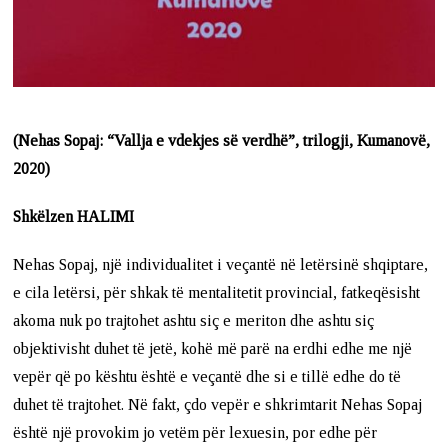
(Nehas Sopaj: “Vallja e vdekjes së verdhë”, trilogji, Kumanovë,
2020)
Shkëlzen HALIMI
Nehas Sopaj, një individualitet i veçantë në letërsinë shqiptare,
e cila letërsi, për shkak të mentalitetit provincial, fatkeqësisht
akoma nuk po trajtohet ashtu siç e meriton dhe ashtu siç
objektivisht duhet të jetë, kohë më parë na erdhi edhe me një
vepër që po kështu është e veçantë dhe si e tillë edhe do të
duhet të trajtohet. Në fakt, çdo vepër e shkrimtarit Nehas Sopaj
është një provokim jo vetëm për lexuesin, por edhe për