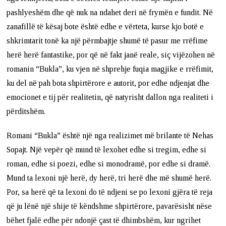
pashlyeshëm dhe që nuk na ndahet deri në frymën e fundit. Në
zanafillë të kësaj bote është edhe e vërteta, kurse kjo botë e
shkrimtarit tonë ka një përmbajtje shumë të pasur me rrëfime
herë herë fantastike, por që në fakt janë reale, siç vijëzohen në
romanin “Bukla”, ku vjen në shprehje fuqia magjike e rrëfimit,
ku del në pah bota shpirtërore e autorit, por edhe ndjenjat dhe
emocionet e tij për realitetin, që natyrisht dallon nga realiteti i
përditshëm.
Romani “Bukla” është një nga realizimet më brilante të Nehas
Sopajt. Një vepër që mund të lexohet edhe si tregim, edhe si
roman, edhe si poezi, edhe si monodramë, por edhe si dramë.
Mund ta lexoni një herë, dy herë, tri herë dhe më shumë herë.
Por, sa herë që ta lexoni do të ndjeni se po lexoni gjëra të reja
që ju lënë një shije të këndshme shpirtërore, pavarësisht nëse
bëhet fjalë edhe për ndonjë çast të dhimbshëm, kur ngrihet