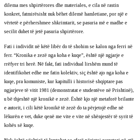
dilema mes shpirtërores dhe materiales, e cila në rastin
konkret, fatmirësisht nuk bëhet dilemë hamletiane, por një e
vërtetë e përhershmee shkrimtarit, se pasuria më e madhe e
secilit duhet të jetë pasuria shpirtërore.
Fati i individit në këtë libër do të shohim se kalon nga ferri në
ferr. “Kronika e zezë nga koha e kuqe”, është një ngjarje e
rrëfyer tri herë. Në fakt, fati individual lirshëm mund të
identifikohet edhe me fatin kolektiv, siç është ajo nga koha e
kuqe, pra komuniste, kur kapitulli i historisë shqiptare pas
ngjarjeve të vitit 1981 (demonstratat e studentëve në Prishtinë),
u bë thjeshtë një kronikë e zezë. Është kjo një metaforë brilante
e autorit, i cili këtë kronikë të zezë do ta përjetojë edhe në
lëkurën e vet, duke qenë me vite e vite në shënjestër të syrit të
kohës së kuqe.