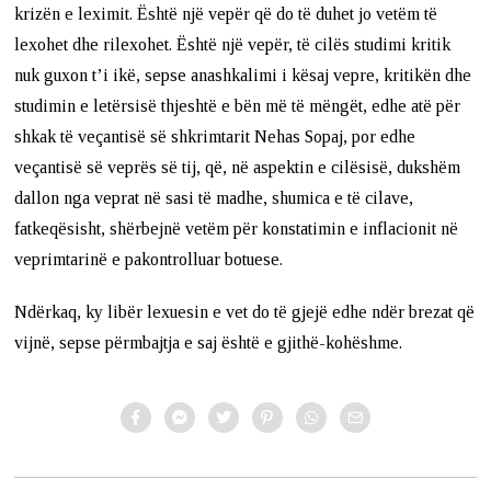
krizën e leximit. Është një vepër që do të duhet jo vetëm të
lexohet dhe rilexohet. Është një vepër, të cilës studimi kritik
nuk guxon t’i ikë, sepse anashkalimi i kësaj vepre, kritikën dhe
studimin e letërsisë thjeshtë e bën më të mëngët, edhe atë për
shkak të veçantisë së shkrimtarit Nehas Sopaj, por edhe
veçantisë së veprës së tij, që, në aspektin e cilësisë, dukshëm
dallon nga veprat në sasi të madhe, shumica e të cilave,
fatkeqësisht, shërbejnë vetëm për konstatimin e inflacionit në
veprimtarinë e pakontrolluar botuese.
Ndërkaq, ky libër lexuesin e vet do të gjejë edhe ndër brezat që
vijnë, sepse përmbajtja e saj është e gjithë-kohëshme.