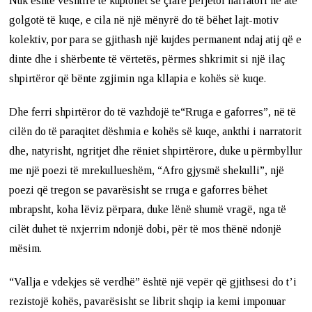
Nuk është vështirë të kuptohet se çfarë përjetoi narratori në atë
golgotë të kuqe, e cila në një mënyrë do të bëhet lajt-motiv
kolektiv, por para se gjithash një kujdes permanent ndaj atij që e
dinte dhe i shërbente të vërtetës, përmes shkrimit si një ilaç
shpirtëror që bënte zgjimin nga kllapia e kohës së kuqe.
Dhe ferri shpirtëror do të vazhdojë te“Rruga e gaforres”, në të
cilën do të paraqitet dëshmia e kohës së kuqe, ankthi i narratorit
dhe, natyrisht, ngritjet dhe rëniet shpirtërore, duke u përmbyllur
me një poezi të mrekullueshëm, “Afro gjysmë shekulli”, një
poezi që tregon se pavarësisht se rruga e gaforres bëhet
mbrapsht, koha lëviz përpara, duke lënë shumë vragë, nga të
cilët duhet të nxjerrim ndonjë dobi, për të mos thënë ndonjë
mësim.
“Vallja e vdekjes së verdhë” është një vepër që gjithsesi do t’i
rezistojë kohës, pavarësisht se librit shqip ia kemi imponuar