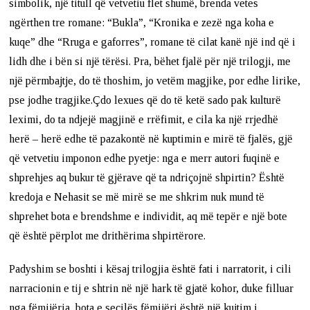
simbolik, një titull që vetvetiu flet shumë, brenda vetes
ngërthen tre romane: “Bukla”, “Kronika e zezë nga koha e
kuqe” dhe “Rruga e gaforres”, romane të cilat kanë një ind që i
lidh dhe i bën si një tërësi. Pra, bëhet fjalë për një trilogji, me
një përmbajtje, do të thoshim, jo vetëm magjike, por edhe lirike,
pse jodhe tragjike.Çdo lexues që do të ketë sado pak kulturë
leximi, do ta ndjejë magjinë e rrëfimit, e cila ka një rrjedhë
herë – herë edhe të pazakontë në kuptimin e mirë të fjalës, gjë
që vetvetiu imponon edhe pyetje: nga e merr autori fuqinë e
shprehjes aq bukur të gjërave që ta ndriçojnë shpirtin? Është
kredoja e Nehasit se më mirë se me shkrim nuk mund të
shprehet bota e brendshme e individit, aq më tepër e një bote
që është përplot me drithërima shpirtërore.
Padyshim se boshti i kësaj trilogjia është fati i narratorit, i cili
narracionin e tij e shtrin në një hark të gjatë kohor, duke filluar
nga fëmijëria, bota e secilës fëmijëri është një kujtim i