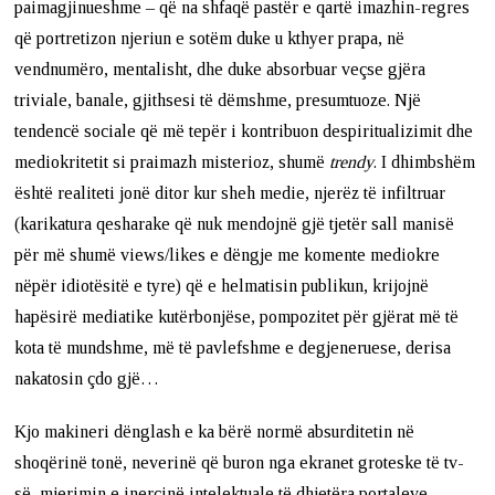
paimagjinueshme – që na shfaqë pastër e qartë imazhin-regres
që portretizon njeriun e sotëm duke u kthyer prapa, në
vendnumëro, mentalisht, dhe duke absorbuar veçse gjëra
triviale, banale, gjithsesi të dëmshme, presumtuoze. Një
tendencë sociale që më tepër i kontribuon despiritualizimit dhe
mediokritetit si praimazh misterioz, shumë
trendy
. I dhimbshëm
është realiteti jonë ditor kur sheh medie, njerëz të infiltruar
(karikatura qesharake që nuk mendojnë gjë tjetër sall manisë
për më shumë views/likes e dëngje me komente mediokre
nëpër idiotësitë e tyre) që e helmatisin publikun, krijojnë
hapësirë mediatike kutërbonjëse, pompozitet për gjërat më të
kota të mundshme, më të pavlefshme e degjeneruese, derisa
nakatosin çdo gjë…
Kjo makineri dënglash e ka bërë normë absurditetin në
shoqërinë tonë, neverinë që buron nga ekranet groteske të tv-
së, mjerimin e inercinë intelektuale të dhjetëra portaleve,