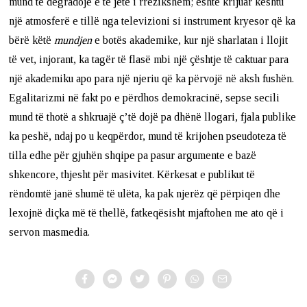
mund të degradojë e të jetë i rrezikshëm; është krijuar kështu
një atmosferë e tillë nga televizioni si instrument kryesor që ka
bërë këtë
mundjen
e botës akademike, kur një sharlatan i llojit
të vet, injorant, ka tagër të flasë mbi një çështje të caktuar para
një akademiku apo para një njeriu që ka përvojë në aksh fushën.
Egalitarizmi në fakt po e përdhos demokracinë, sepse secili
mund të thotë a shkruajë ç’të dojë pa dhënë llogari, fjala publike
ka peshë, ndaj po u keqpërdor, mund të krijohen pseudoteza të
tilla edhe për gjuhën shqipe pa pasur argumente e bazë
shkencore, thjesht për masivitet. Kërkesat e publikut të
rëndomtë janë shumë të ulëta, ka pak njerëz që përpiqen dhe
lexojnë diçka më të thellë, fatkeqësisht mjaftohen me ato që i
servon masmedia.