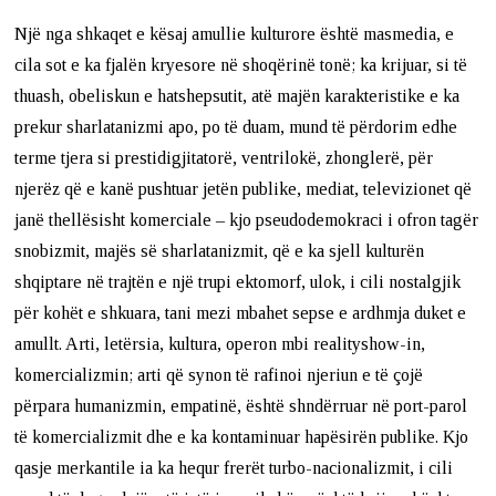
Një nga shkaqet e kësaj amullie kulturore është masmedia, e
cila sot e ka fjalën kryesore në shoqërinë tonë; ka krijuar, si të
thuash, obeliskun e hatshepsutit, atë majën karakteristike e ka
prekur sharlatanizmi apo, po të duam, mund të përdorim edhe
terme tjera si prestidigjitatorë, ventrilokë, zhonglerë, për
njerëz që e kanë pushtuar jetën publike, mediat, televizionet që
janë thellësisht komerciale – kjo pseudodemokraci i ofron tagër
snobizmit, majës së sharlatanizmit, që e ka sjell kulturën
shqiptare në trajtën e një trupi ektomorf, ulok, i cili nostalgjik
për kohët e shkuara, tani mezi mbahet sepse e ardhmja duket e
amullt. Arti, letërsia, kultura, operon mbi realityshow-in,
komercializmin; arti që synon të rafinoi njeriun e të çojë
përpara humanizmin, empatinë, është shndërruar në port-parol
të komercializmit dhe e ka kontaminuar hapësirën publike. Kjo
qasje merkantile ia ka hequr frerët turbo-nacionalizmit, i cili