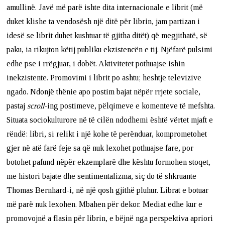
amullinë. Javë më parë ishte dita internacionale e librit (më
duket klishe ta vendosësh një ditë për librin, jam partizan i
idesë se librit duhet kushtuar të gjitha ditët) që megjithatë, së
paku, ia rikujton këtij publiku ekzistencën e tij. Njëfarë pulsimi
edhe pse i rrëgjuar, i dobët. Aktivitetet pothuajse ishin
inekzistente. Promovimi i librit po ashtu; heshtje televizive
ngado. Ndonjë thënie apo postim bajat nëpër rrjete sociale,
pastaj
scroll
-ing postimeve, pëlqimeve e komenteve të mefshta.
Situata sociokulturore në të cilën ndodhemi është vërtet mjaft e
rëndë: libri, si relikt i një kohe të perënduar, komprometohet
gjer në atë farë feje sa që nuk lexohet pothuajse fare, por
botohet pafund nëpër ekzemplarë dhe kështu formohen stoqet,
me histori bajate dhe sentimentalizma, siç do të shkruante
Thomas Bernhard-i, në një qosh gjithë pluhur. Librat e botuar
më parë nuk lexohen. Mbahen për dekor. Mediat edhe kur e
promovojnë a flasin për librin, e bëjnë nga perspektiva apriori