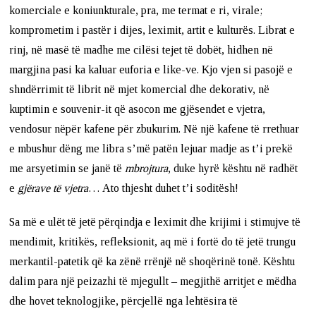
komerciale e koniunkturale, pra, me termat e ri, virale;
komprometim i pastër i dijes, leximit, artit e kulturës. Librat e
rinj, në masë të madhe me cilësi tejet të dobët, hidhen në
margjina pasi ka kaluar euforia e like-ve. Kjo vjen si pasojë e
shndërrimit të librit në mjet komercial dhe dekorativ, në
kuptimin e souvenir-it që asocon me gjësendet e vjetra,
vendosur nëpër kafene për zbukurim. Në një kafene të rrethuar
e mbushur dëng me libra s’më patën lejuar madje as t’i prekë
me arsyetimin se janë të
mbrojtura
, duke hyrë kështu në radhët
e
gjërave të vjetra
… Ato thjesht duhet t’i soditësh!
Sa më e ulët të jetë përqindja e leximit dhe krijimi i stimujve të
mendimit, kritikës, refleksionit, aq më i fortë do të jetë trungu
merkantil-patetik që ka zënë rrënjë në shoqërinë tonë. Kështu
dalim para një peizazhi të mjegullt – megjithë arritjet e mëdha
dhe hovet teknologjike, përcjellë nga lehtësira të