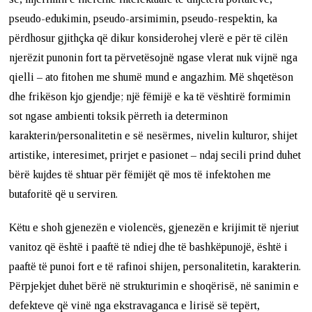
pseudo-edukimin, pseudo-arsimimin, pseudo-respektin, ka
përdhosur gjithçka që dikur konsiderohej vlerë e për të cilën
njerëzit punonin fort ta përvetësojnë ngase vlerat nuk vijnë nga
qielli – ato fitohen me shumë mund e angazhim. Më shqetëson
dhe frikëson kjo gjendje; një fëmijë e ka të vështirë formimin
sot ngase ambienti toksik përreth ia determinon
karakterin/personalitetin e së nesërmes, nivelin kulturor, shijet
artistike, interesimet, prirjet e pasionet – ndaj secili prind duhet
bërë kujdes të shtuar për fëmijët që mos të infektohen me
butaforitë që u serviren.
Këtu e shoh gjenezën e violencës, gjenezën e krijimit të njeriut
vanitoz që është i paaftë të ndiej dhe të bashkëpunojë, është i
paaftë të punoi fort e të rafinoi shijen, personalitetin, karakterin.
Përpjekjet duhet bërë në strukturimin e shoqërisë, në sanimin e
defekteve që vinë nga ekstravaganca e lirisë së tepërt,