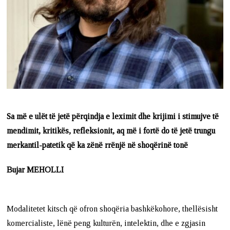
Sa më e ulët të jetë përqindja e leximit dhe krijimi i stimujve të
mendimit, kritikës, refleksionit, aq më i fortë do të jetë trungu
merkantil-patetik që ka zënë rrënjë në shoqërinë tonë
Bujar MEHOLLI
Modalitetet kitsch që ofron shoqëria bashkëkohore, thellësisht
komercialiste, lënë peng kulturën, intelektin, dhe e zgjasin