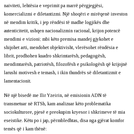
naiviteti, lehtësia e veprimit pa marrë përgjegjësi,
komercializmi e diletantizmi. Një shoqëri e mirëqenë investon
në mendim kritik, i jep rëndësi të madhe logjikës dhe
autenticitetit, ushqen nacionalizmin racional, krijon potencë
mendimi e vizioni; mbi këto premisa mandej gjykohet e
shijohet arti, mendohet objektivisht, vlerësohet rëndësia e
librit, prodhohen kuadro shkrimtarësh, pedagogësh,
mendimtarësh, patriotësh, filozofësh e psikologësh që krijojnë
larushi motivesh e temash, i ikin thundrës së diletantizmit e
lamentacionit.
Në një bisedë me Ilir Yzeirin, në emisionin ADN të
transmetuar në RTSh, kam analizuar këto problematika
sociokulturore, pjesë e preokupim kryesor i shkrimeve të mia
eseistike. Këtu po i jap, përmbledhtas, disa nga gjërat komfor
temës që i kam thënë: