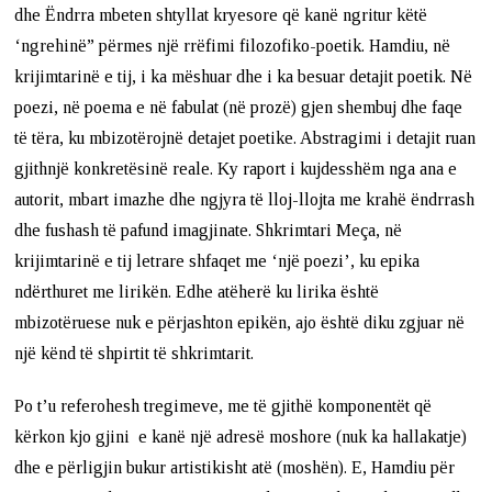
dhe Ëndrra mbeten shtyllat kryesore që kanë ngritur këtë
‘ngrehinë” përmes një rrëfimi filozofiko-poetik. Hamdiu, në
krijimtarinë e tij, i ka mëshuar dhe i ka besuar detajit poetik. Në
poezi, në poema e në fabulat (në prozë) gjen shembuj dhe faqe
të tëra, ku mbizotërojnë detajet poetike. Abstragimi i detajit ruan
gjithnjë konkretësinë reale. Ky raport i kujdesshëm nga ana e
autorit, mbart imazhe dhe ngjyra të lloj-llojta me krahë ëndrrash
dhe fushash të pafund imagjinate. Shkrimtari Meça, në
krijimtarinë e tij letrare shfaqet me ‘një poezi’, ku epika
ndërthuret me lirikën. Edhe atëherë ku lirika është
mbizotëruese nuk e përjashton epikën, ajo është diku zgjuar në
një kënd të shpirtit të shkrimtarit.
Po t’u referohesh tregimeve, me të gjithë komponentët që
kërkon kjo gjini e kanë një adresë moshore (nuk ka hallakatje)
dhe e përligjin bukur artistikisht atë (moshën). E, Hamdiu për