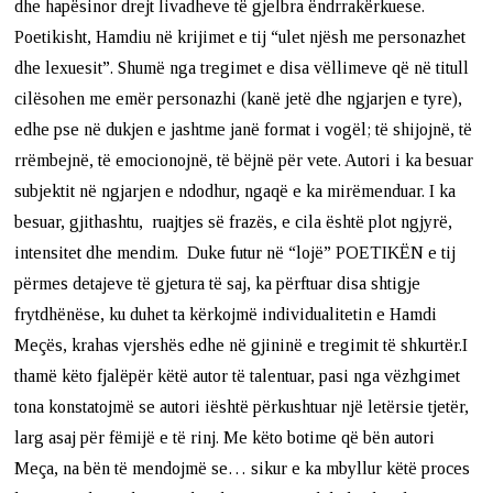
dhe hapësinor drejt livadheve të gjelbra ëndrrakërkuese.
Poetikisht, Hamdiu në krijimet e tij “ulet njësh me personazhet
dhe lexuesit”. Shumë nga tregimet e disa vëllimeve që në titull
cilësohen me emër personazhi (kanë jetë dhe ngjarjen e tyre),
edhe pse në dukjen e jashtme janë format i vogël; të shijojnë, të
rrëmbejnë, të emocionojnë, të bëjnë për vete. Autori i ka besuar
subjektit në ngjarjen e ndodhur, ngaqë e ka mirëmenduar. I ka
besuar, gjithashtu, ruajtjes së frazës, e cila është plot ngjyrë,
intensitet dhe mendim. Duke futur në “lojë” POETIKËN e tij
përmes detajeve të gjetura të saj, ka përftuar disa shtigje
frytdhënëse, ku duhet ta kërkojmë individualitetin e Hamdi
Meçës, krahas vjershës edhe në gjininë e tregimit të shkurtër.I
thamë këto fjalëpër këtë autor të talentuar, pasi nga vëzhgimet
tona konstatojmë se autori iështë përkushtuar një letërsie tjetër,
larg asaj për fëmijë e të rinj. Me këto botime që bën autori
Meça, na bën të mendojmë se… sikur e ka mbyllur këtë proces