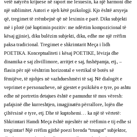
vetë natyrën krijuese në raport me lexuesin, ka një harmoni dhe
një sublimitet. Autori e njeh këtë psikologji. Kjo është arsyeja
që, tregimet të rrëmbejnë që në leximin e parë. Diku subjekti
më i plotë (në kuptimin pozitiv: me ndërtim kompozicional të
kësaj gjinie), diku bulëzim subjekti, diku, edhe me një rrëfim
paksa tradicional. Tregimet e shkrimtarit Meça i lidh
POETIKA. Konceptualiteti i kësaj POETIKE, lëvizja dhe
dinamika e saj zhvillimore, arritjet e saj, fushëpamja, etj., –
flasin për një vështrim horizontal e vertikal të botës së
fëmijëve, të njohjes në vazhdueshmëri të saj. Në dialogët e
veprimet e personazheve, në gjestet e psikikën e tyre, po ashtu
edhe në portretin detajues është e pamundur të mos vëresh:
pafajsinë dhe kurreshtjen, imagjinatën përrallore, lojën dhe
çiltërsinë e tyre, etj. Dhe të kuptohemi… ka një të vërtetë:
Shkrimtari Hamdi Meça është mjeshtër në rrëfimin e tij edhe si
tregimtar! Një rrëfim gjithë poezi brenda “trungut” subjektor,