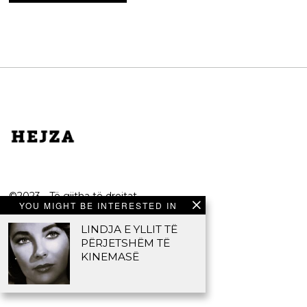
©2023 - Të gjitha të drejtat
YOU MIGHT BE INTERESTED IN
e rezervuara.
LINDJA E YLLIT TË
HEJZA
PËRJETSHËM TË
KINEMASË