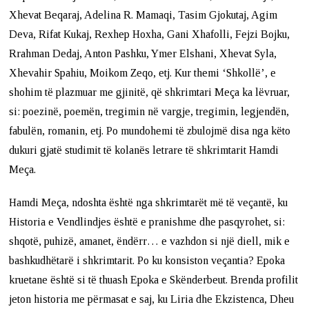
Xhevat Beqaraj, Adelina R. Mamaqi, Tasim Gjokutaj, Agim
Deva, Rifat Kukaj, Rexhep Hoxha, Gani Xhafolli, Fejzi Bojku,
Rrahman Dedaj, Anton Pashku, Ymer Elshani, Xhevat Syla,
Xhevahir Spahiu, Moikom Zeqo, etj. Kur themi ‘Shkollë’, e
shohim të plazmuar me gjinitë, që shkrimtari Meça ka lëvruar,
si: poezinë, poemën, tregimin në vargje, tregimin, legjendën,
fabulën, romanin, etj. Po mundohemi të zbulojmë disa nga këto
dukuri gjatë studimit të kolanës letrare të shkrimtarit Hamdi
Meça.
Hamdi Meça, ndoshta është nga shkrimtarët më të veçantë, ku
Historia e Vendlindjes është e pranishme dhe pasqyrohet, si:
shqotë, puhizë, amanet, ëndërr… e vazhdon si një diell, mik e
bashkudhëtarë i shkrimtarit. Po ku konsiston veçantia? Epoka
kruetane është si të thuash Epoka e Skënderbeut. Brenda profilit
jeton historia me përmasat e saj, ku Liria dhe Ekzistenca, Dheu