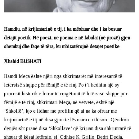
Hamdiu, në krijimtarinë e tij, i ka mëshuar dhe i ka besuar
detajit poetik. Në poezi, në poema e në fabulat (në prozë) gjen
shembuj dhe faqe të tëra, ku mbizotërojnë detajet poetike
Xhahid BUSHATI
Hamdi Meça është njëri nga shkrimtarët më interesantë të
letërsisë shqipe për fëmijë e të rinj. Po t’i hedhim një sy
procesit historik e letrar të rrugëtimit të letërsisë shqipe për
fëmijë e të rinj, shkrimtari Meça, në vetvete, është një
‘Shkollë’, kjo e lidhur me profilin që ai na ka ofruar me
krijimtarinë e tij në disa gjini të lëvruara e cilësore. Qëndron
denjësisht pranë disa ‘Shkollave’ që krijuan disa shkrimtarë të
shquar të kësaj letërsie, si: Odhise K. Grillo, Bedri Dedja,